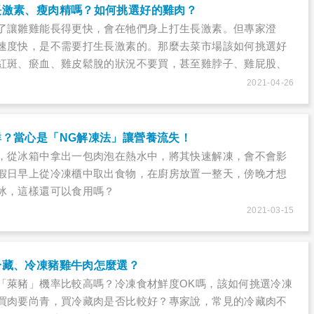
長激素、瘦肉精嗎？如何挑選好的雞肉？
了讓雛雞能長得更快，會在牠們身上打生長激素。但專家澄
速度快，是不需要打生長激素的。那麼去菜市場該如何挑選好
紅斑、瘀血、雞皮鬆脫的狀況不要買，甚至雞脖子、雞屁股、
積毒素、病菌不能吃？本文破除常見對雞肉的錯誤迷思！
2021-04-26
鮮？當心是「NG解凍法」讓營養流失！
，從冰箱中拿出一包肉泡在熱水中，將其快速解凍，會不會影
假日早上從冷凍櫃中取出食物，在廚房放置一整天，傍晚才想
冰，這樣還可以食用嗎？
2021-03-15
冷藏、冷凍豬雞牛肉怎麼選？
「萊豬」機率比較高嗎？冷凍食材鮮度OK嗎，該如何挑選冷凍
買肉要尚青，買冷藏肉是否比較好？專家說，常見的冷藏肉不