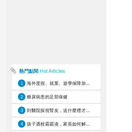
熱門點閱
Hot Articles
1
海外度假、就業、遊學保障加倍，富邦產險「一期逐夢」專案加碼遠距醫療與緊急救援
2
糖尿病患的足部保健
3
到醫院探視腎友，送什麼禮才好？
4
孩子遇校霸霸凌，家長如何解圍？