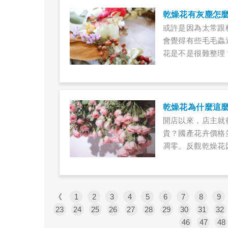
乾燥花有灰塵怎
或許是因為太常跟
會覺得有些毛毛蟲
花是不是很難整理
觸乾燥花的民眾來
會或迷思，希望能
乾燥花為什麼這
開店以來，店主就
貴？國產花卉價格
凋零。反觀乾燥花
很多人對乾燥花的
許多。其實，乾燥
（非台灣生產）的
《
1
2
3
4
5
中也會產生耗損，
6
7
8
9
23
24
25
26
27
28
29
30
31
32
46
47
48