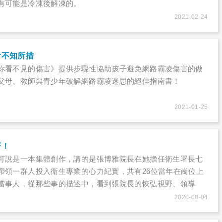
有可能是冷凍後解凍的。
2021-02-24
會不知所措
你看不見的傷害》提供步驟性協助孩子避免網路霸凌傷害的做
父母、教師與青少年破解網路霸凌迷思的絕佳指南書！
2021-01-25
署！
可說是一本集體創作，講的是張博雅院長在她擔任衛生署長七
帶領一群人投入衛生專業的心力紀實，共有26位當年在崗位上
當事人，從那些事的描述中，看到張院長的恢弘視野、領導
的處事原則。除了寫事，也寫當中許多人與張院長的互動，有
2020-08-04
事。