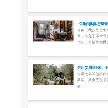
夯劇《我的婆婆怎
單，小兒子不幸意
付的，希望媳婦拋
求？
走出災難創傷，
台鐵太魯閣號事件
乘客。其實受災害
者。