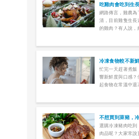
吃雞肉會吃到生
網路傳言，雞農為
清，目前雞隻生長
的雞肉？有人說，
雞皮與內臟容易堆
冷凍食物較不新
忙完一天趕著煮飯
響新鮮度與口感？
起食物在常溫中退
不想買到萊豬，
選購冷凍豬肉吃到
肉品呢？大家常說