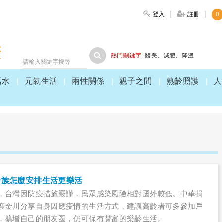
登入
註冊
0
大家健康
熱門關鍵字.
醫美
、
減肥
、
降溫
活水
元氣生活
兩性關係
親子之間
熟齡照護
人
齡族怎麼安排生活更樂活
，台灣因防疫措施嚴謹，民眾感染風險相對國外較低。中華捐
葉金川分享自身因應疫情的生活方式，建議高齡者可多參加戶
，擴增自己的朋友圈，仍可保有豐富的樂齡生活。