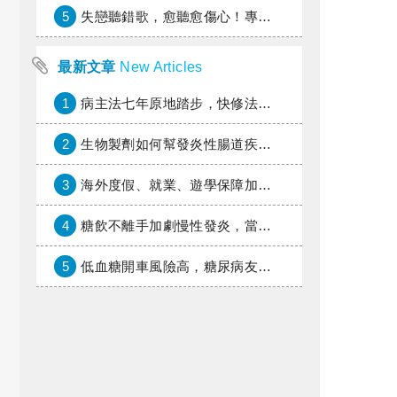
5
失戀聽錯歌，愈聽愈傷心！專家教你挑對療傷情歌
最新文章
New Articles
1
病主法七年原地踏步，快修法讓病人自主決定善終
2
生物製劑如何幫發炎性腸道疾病患者抗潰瘍？治療進展與健保給付困境一次看
3
海外度假、就業、遊學保障加倍，富邦產險「一期逐夢」專案加碼遠距醫療與緊急救援
4
糖飲不離手加劇慢性發炎，當心老化與慢性病提早報到
5
低血糖開車風險高，糖尿病友上路必學的安全守則