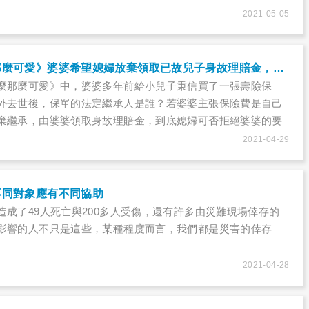
2021-05-05
《我的婆婆怎麼那麼可愛》婆婆希望媳婦放棄領取已故兒子身故理賠金，可以這樣做嗎？
麼那麼可愛》中，婆婆多年前給小兒子秉信買了一張壽險保
外去世後，保單的法定繼承人是誰？若婆婆主張保險費是自己
棄繼承，由婆婆領取身故理賠金，到底媳婦可否拒絕婆婆的要
2021-04-29
不同對象應有不同協助
造成了49人死亡與200多人受傷，還有許多由災難現場倖存的
影響的人不只是這些，某種程度而言，我們都是災害的倖存
2021-04-28