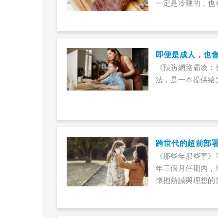
一定是冷藏的，也
即便是成人，也
《預防網路霸凌：
法，是一本提供給
跨世代的超前部
《那些年那些事》
年三個月任期內，
懷抱熱誠與理想的
力、及用人、待人
許多生動雋永的故