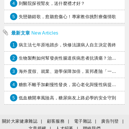
4
到醫院探視腎友，送什麼禮才好？
5
失戀聽錯歌，愈聽愈傷心！專家教你挑對療傷情歌
最新文章
New Articles
1
病主法七年原地踏步，快修法讓病人自主決定善終
2
生物製劑如何幫發炎性腸道疾病患者抗潰瘍？治療進展與健保給付困境一次看
3
海外度假、就業、遊學保障加倍，富邦產險「一期逐夢」專案加碼遠距醫療與緊急救援
4
糖飲不離手加劇慢性發炎，當心老化與慢性病提早報到
5
低血糖開車風險高，糖尿病友上路必學的安全守則
關於大家健康雜誌
顧客服務
電子雜誌
廣告刊登
文章授權
人才招募
聯絡我們