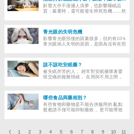
中藥「六味地黃丸」，近年來療效備受矚
鼾聲大作不僅擾人清夢，也影響睡眠品
目。根據中醫學者的研究發現，它不僅具
質；嚴重時，還可能發生猝死危機……然
有延緩正常老化及治療早發性癡呆的效
而，引發睡眠障礙的原因複雜，以睡眠呼
果，對於降低血糖也有相當功效！日前在
吸中止症最為常見。如何才能有效改善症
一項座談會中，專家也提出六味地黃丸用
狀、安安穩穩的睡上一覺？前陣子立委顏
在骨質疏鬆症及氣喘病童嘛ㄟ通，一時之
青光眼的失明危機
清標因急性心衰竭住進台北榮民總醫院，
間，使得「六味地黃丸」更是聲名大噪，
接受睡眠生理檢查後，經醫生會診後判
影響青光眼預後的因素很多，但約有10％
甚至有人稱其為「國人的保健丸」。究竟
定，罹患了「重度阻塞型睡眠呼吸中止
青光眼病人失明的原因，是因為沒有依照
這帖位居中國十大名方之一的六味地黃
症」。隨即開刀切開鼻腔、咽喉，割除組
醫師的指示用藥！青光眼是一群由很多不
丸，真的有如靈丹妙藥般的神奇？國人是
織，擴大呼吸道，術後睡覺不再打鼾，呼
同病因所造成的疾病，因此他們的治療及
否可將它當成中藥維他命？民眾又該如何
吸也不再中止……
病情的預後也不盡相同，但是他們卻有一
選購、服用呢？諸如此類的疑問，相信是
該不該吃安眠藥？
些共同的特徵，就是會引起解剖學上的異
普羅大眾極想得知的解答。
常，即我們常聽到的「視神經萎縮或凹
被失眠所苦的人， 經常對安眠藥懷著愛
陷」；更進一步也會引起功能上的異常，
恨交織的複雜情緒， 在用與不用之間，
就是我們熟知的「視野缺損或縮小」，而
陷入兩難， 當用則用，能免則免。 致力
這些現象都是因為眼壓不正常而引起。因
於失眠治療超過十五年，台大醫院精神部
此，降低眼壓多半能阻止或減慢病程的繼
主治醫師，同時身兼睡眠醫學會理事的李
續惡化，但對於已損害死亡的視神經纖
哪些食品與藥相剋？
宇宙，談到安眠藥，他認為，是否該吃安
維，則無法再生。
眠藥，或者許多病患已經在服用安眠藥，
有些食物和藥物是不能合併服用的 亂點
使用安眠藥以後所遭遇到的問題，都是值
鴛鴦譜不僅可能抑制藥效， 更可能導致
得關注的議題。
藥品蓄積體內，增加毒性， 甚至引發出
血危險。 「服藥後多久可以喝葡萄柚
汁？」「中藥與西藥可以一起服用嗎？」
或「吃藥時可以配茶嗎？」這是門診藥物
《
1
2
3
4
5
6
7
8
9
10
11