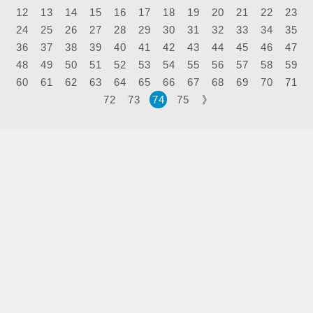
諮詢時，病患常問的問題，葡萄柚汁雖然
12
13
14
15
16
17
18
19
20
21
22
23
有益健康，可是拿來配藥吃，可就不妙
24
25
26
27
28
29
30
31
32
33
34
35
了。根據臨床藥物與治療學期刊1997年
的報導，葡萄柚汁與感冒藥
36
37
38
39
40
41
42
43
44
45
46
47
（terfenadine）會交互作用，造成心室性
48
49
50
51
52
53
54
55
56
57
58
59
心律不整的不良反應，因而引起相當廣泛
的注意。
60
61
62
63
64
65
66
67
68
69
70
71
72
73
74
75
》