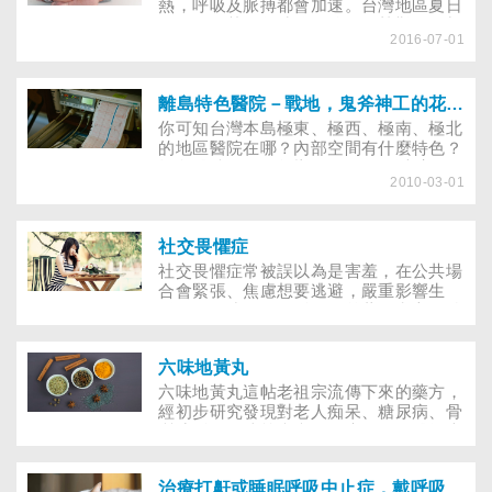
熱，呼吸及脈搏都會加速。台灣地區夏日
炎炎，尤其正午時分，總是炎熱難耐，加
2016-07-01
上海島型氣候溼度又高，許多身體虛弱的
人，一旦在戶外待得過久，就會頭昏腦
脹，臉色發白，甚至昏倒。這種因外界環
境溫度過高，造成的體溫上升、過度排
離島特色醫院－戰地，鬼斧神工的花崗石醫院
汗，身體不適，就叫「中暑」，有時甚至
你可知台灣本島極東、極西、極南、極北
會導致意識不清、抽搐、昏迷等神經異常
的地區醫院在哪？內部空間有什麼特色？
現象。成人如果受到暑害，造成身體不
離島醫院又呈現怎樣的風貌？ 《大家健
適，多半能自我警覺，選擇休息或就醫，
2010-03-01
康》延伸走訪了台灣本島極東的蘇澳榮民
可是幼小的寶寶（特別是2歲以下的幼
醫院、極西的新生醫院、極北的公祥醫
兒），無法用清楚的言語表達身體的不
院、極南的行政院衛生署屏東醫院恆春分
適，或自覺性的多喝水、休息，如果真的
院，以及金門建造在花崗岩層內兼具醫療
社交畏懼症
中暑了，家長也無法立即得知，不懂為什
與戰備考量的花崗石醫院。「在地化」的
社交畏懼症常被誤以為是害羞，在公共場
麼寶寶一直大哭大鬧。
發展策略，讓它們的空間規劃保有醫療演
合會緊張、焦慮想要逃避，嚴重影響生
進的足跡，也融入當地的景觀風貌，邀您
活、工作或人際關係，目前藥物和心理治
一同體驗 不一樣的醫療風情。 大學時代
療都有不錯的療效，有類似的症狀應即早
來自死黨口中的金門神秘風情，令人嚮往
與專業醫療人員或精神科醫師做進一步的
不已。然而，這份近在咫尺且短短50分鐘
六味地黃丸
討論。早上陽光普照、風和日麗好一個愉
的旅程，卻在十年後轉換工作的空檔，始
快的工作天，沿途將車窗搖下，清風拂面
六味地黃丸這帖老祖宗流傳下來的藥方，
有機會成行。當飛機緩緩降落時，從空中
令人神清氣爽。才進醫院，急診室便傳來
經初步研究發現對老人痴呆、糖尿病、骨
鳥瞰這片海水圍繞、綠意盎然的島嶼，心
緊急會診，一名高二的女生因為頭痛由母
質疏鬆、氣喘等疾病具有療效，但醫師也
中有股莫名的悸動，原來這就是傳說中的
親帶來急診，所有檢查都正常，母親卻堅
提醒民眾，六味地黃丸只適合「腎陰虛
「金門」。
持孩子有病要治療，不得已請精神科醫師
型」的患者，並不是每個人都適合以六味
來診視。
治療打鼾或睡眠呼吸中止症，戴呼吸器、牙套和開刀，哪個效果好？
地黃丸為治療用藥。原本用於補腎的傳統