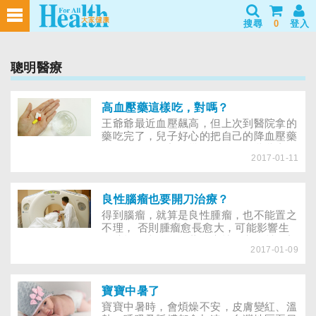
搜尋
0
登入
聰明醫療
高血壓藥這樣吃，對嗎？
王爺爺最近血壓飆高，但上次到醫院拿的
藥吃完了，兒子好心的把自己的降血壓藥
給爸爸吃，沒想到幾天過後，王爺爺竟腎
2017-01-11
臟發炎被送急診……許多患者被診斷出高
血壓後，常不甘願服藥，擔心吃太多藥會
傷身；有些患者則是認真服藥，但每到聚
餐時刻，就自我安慰既然有吃藥，飲食就
良性腦瘤也要開刀治療？
不用忌口，大魚大肉樣樣來，這些觀念是
得到腦瘤，就算是良性腫瘤，也不能置之
否易讓病情起伏不定？此外，如果血壓測
不理， 否則腫瘤愈長愈大，可能影響生
量的數值不錯，是否能「呷好逗相報」，
理功能。幸好，隨著醫療技術和器材日新
把剩下的藥分給家人吃？關於高血壓常見
2017-01-09
月異，即便得開刀，也能靠內視鏡和顯微
的服藥疑問，就由臺安醫院心臟內科林謂
鏡來幫忙， 手術風險已不如過去開顱手
文醫師與國泰醫院心臟內科醫師張嘉修
術那麼高……
（以下簡稱林、張）來揭曉答案吧！
寶寶中暑了
寶寶中暑時，會煩燥不安，皮膚變紅、溫