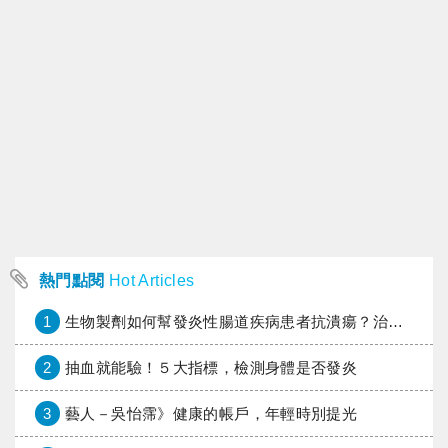
熱門點閱
Hot Articles
1
生物製劑如何幫發炎性腸道疾病患者抗潰瘍？治療進展與健保給付困境一次看
2
抽血就能驗！５大指標，檢測身體是否發炎
3
藝人－吳怡霈》健康的帳戶，年輕時別提光