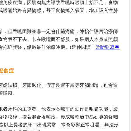
體免疫疾病，因肌肉無力導致吞嚥時喉頭上抬不足，食物
成喉嚨始終有異物感，甚至食物掉入氣管，增加吸入性肺
診，但吞嚥困難並非一定會伴隨疼痛，陳怡仁語言治療師
食物吞不下去、卡在喉嚨而不舒服，如果病人本身或照顧
會拖延就醫，錯過最佳治療時機。(延伸閱讀：
常嗆到恐吞
厭食症
牙齒缺損、牙齦退化、假牙裝置不當等牙齒問題，也會造
嚥障礙。
求者牙科的主導者，他表示吞嚥前的動作是咀嚼功能，透
食物咬碎，接著混合著唾液，形成鬆軟適中易吞嚥的食糰
5歲以上長者的牙口出現異常，常會影響正常咀嚼，無法形