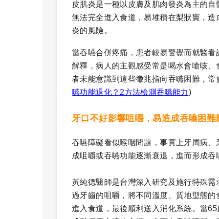
皮肌炎是一種以皮膚及肌肉發炎為主的自
無法完全進入食道，易堆積在梨狀竇，造
炎的風險。
當吞嚥合併疼痛，患者較易警覺而就醫看
解釋，病人的主觀感受常是喝水會嗆咳、
者未能意識到這些徵兆指向吞嚥困難，常
嚥功能退化？2方法檢測吞嚥能力
)
牙口不好影響咀嚼，易造成吞嚥困難
吞嚥障礙看似喉咽問題，事實上牙周病、
成咀嚼或吞嚥功能逐漸衰退，進而形成吞
黃純德醫師是台灣深入研究及施行特殊需
過牙齒的咀嚼，將不同溫度、質地型態的
進入食道，最後順利送入消化系統。當6