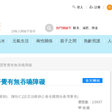
登入
註冊
0
大家健康
熱門關鍵字.
醫美
、
減肥
、
降溫
活水
元氣生活
兩性關係
親子之間
熟齡照護
人
需警覺有無吞嚥障礙
警覺有無吞嚥障礙
醫師)、陳怡仁(語言治療師公會全國聯合會理事長)
瀏覽數 : 13837
收藏