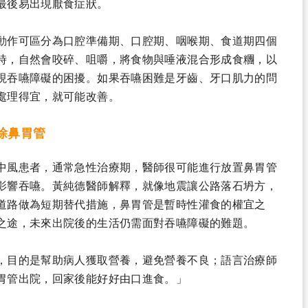
最後易出現厭食症狀。
動作可區分為口腔準備期、口腔期、咽喉期、食道期四個
時，自然會咬碎、咀嚼，將食物與唾液混合形成食糰，以
現吞嚥障礙的困擾。如果吞嚥困難是牙齒、牙口肌力的問
處理得宜，就可能改善。
除鼻胃管
中風患者，通常急性治療期，醫師很可能進行放置鼻胃管
影響吞嚥。黃純德醫師解釋，就像地震讓公路落石坍方，
道路做為短期替代措施，鼻胃管是暫時性灌食的權宜之
之途，未來出院後的生活仍需面對吞嚥障礙的難題。
，目的是幫助病人獲取營養，避免營養不良；語言治療師
胃管出院，回家後能好好由口進食。」