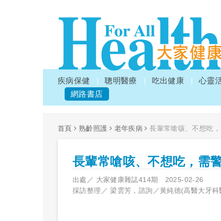
疾病保健
聰明醫療
吃出健康
心靈
網路書店
首頁
熟齡照護
老年疾病
長輩常嗆咳、不想吃，
長輩常嗆咳、不想吃，需
出處／
大家健康雜誌414期
2025-02-26
採訪整理／
梁雲芳，諮詢／黃純德(高醫大牙科