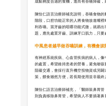
成黏稠度合適的食糰，進而有吞嚥障礙，
陳怡仁語言治療師補充說明，吞嚥食物的
階段，口腔功能正常的人將食物放進嘴裡
利吞嚥。當牙齒的咀嚼功能式微，就易出
題，應先處置牙齒、訓練牙口肌力，只要
中風患者越早做吞嚥訓練，有機會拔
有神經系統疾病、心血管疾病的病人，像
的處置，希望維持患者的營養，避免嗆咳
阻礙交通，會採行直升機空投物資或另闢
策，餵食雖然方便，若長期使用並非最終
陳怡仁語言治療師補充，「醫師裝鼻胃管
則負責移除鼻胃管，希望病人不要插著鼻