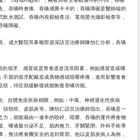
（dysphagia），兩者間有主客觀條件的不同，吞嚥
去、吞嚥時會痛、吞嚥感覺卡卡的；吞嚥障礙是醫師端的
式飲水測試、吞嚥內視鏡檢查法、電視螢光攝影檢查等，
吞嚥障礙。
長、成大醫院耳鼻喉部資深語言治療師陳怡仁分析，吞嚥
當的假牙、感冒或是胃食道逆流等因素，例如感冒造成咽
；不當的假牙配戴造成異物感或咀嚼疼痛，進而影響進食
症狀，待症狀緩解後就能恢復吞嚥功能。
肉、自體免疫疾病相關，例如：中風、神經退化性疾病
、頭頸癌、皮肌炎等。陳怡仁語言治療師指出，吞嚥是一
之力，就能藉由一連串的咬碎、咀嚼、吞嚥的運作將食物
緩、唾液腺分泌不足、肌肉無力、牙關緊閉、外科手術導
降，無法將食團安全的送到胃部。他以皮肌炎病人為例，