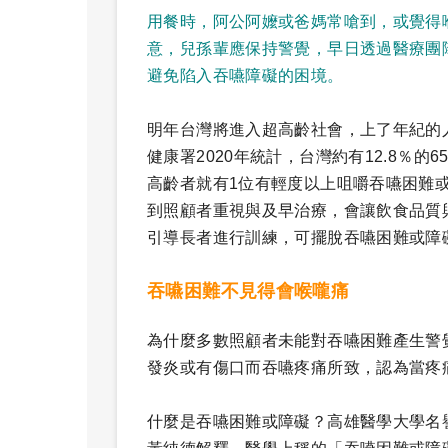
用餐時，阿公阿嬤或爸媽常嗆到，或覺得
意，兒孫輩應保持警覺，早日透過醫療團
避免陷入吞嚥障礙的困境。
明年台灣將進入超高齡社會，上了年紀的
健康署2020年統計，台灣約有12.8％
高齡者就有1位有輕度以上咀嚼吞嚥困難
到照顧者重視與及早治療，會讓飲食品質
引導長者進行訓練，可擺脫吞嚥困難或障
吞嚥困難不見得會喉嚨痛
為什麼多數照顧者未能對吞嚥困難產生警
發炎或有傷口而吞嚥疼痛所致，認為當疼
什麼是吞嚥困難或障礙？高雄醫學大學名