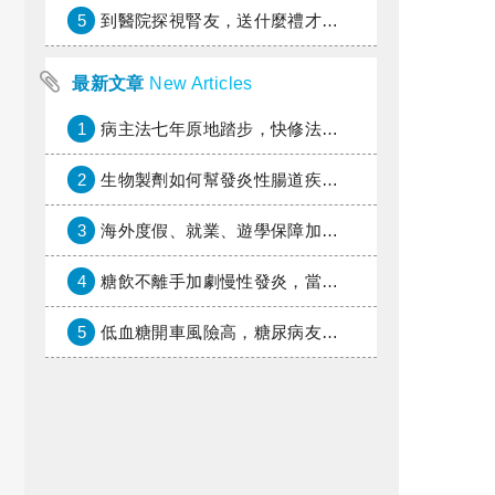
5
到醫院探視腎友，送什麼禮才好？
最新文章
New Articles
1
病主法七年原地踏步，快修法讓病人自主決定善終
2
生物製劑如何幫發炎性腸道疾病患者抗潰瘍？治療進展與健保給付困境一次看
3
海外度假、就業、遊學保障加倍，富邦產險「一期逐夢」專案加碼遠距醫療與緊急救援
4
糖飲不離手加劇慢性發炎，當心老化與慢性病提早報到
5
低血糖開車風險高，糖尿病友上路必學的安全守則