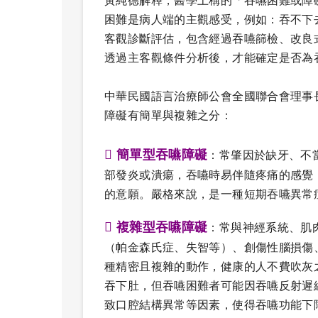
黃純德解釋，醫學上稱的「吞嚥困難或障礙」
困難是病人端的主觀感受，例如：吞不下
客觀診斷評估，包含經過吞嚥篩檢、改良
透過主客觀條件分析後，才能確定是否為
中華民國語言治療師公會全國聯合會理事
障礙有簡單與複雜之分：

簡單型吞嚥障礙
：常肇因於缺牙、不
部發炎或潰瘍，吞嚥時易伴隨疼痛的感覺
的意願。嚴格來說，是一種短期吞嚥異常

複雜型吞嚥障礙
：常與神經系統、肌
（帕金森氏症、失智等）、創傷性腦損傷
種精密且複雜的動作，健康的人不費吹灰
吞下肚，但吞嚥困難者可能因吞嚥反射遲
致口腔結構異常等因素，使得吞嚥功能下