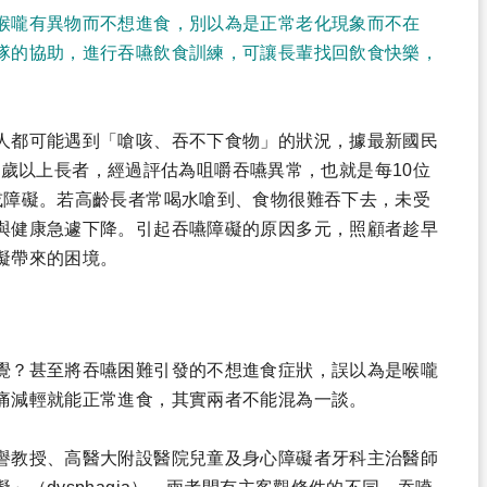
喉嚨有異物而不想進食，別以為是正常老化現象而不在
隊的協助，進行吞嚥飲食訓練，可讓長輩找回飲食快樂，
人都可能遇到「嗆咳、吞不下食物」的狀況，據最新國民
的65歲以上長者，經過評估為咀嚼吞嚥異常，也就是每10位
或障礙。若高齡長者常喝水嗆到、食物很難吞下去，未受
與健康急遽下降。引起吞嚥障礙的原因多元，照顧者趁早
礙帶來的困境。
覺？甚至將吞嚥困難引發的不想進食症狀，誤以為是喉嚨
痛減輕就能正常進食，其實兩者不能混為一談。
譽教授、高醫大附設醫院兒童及身心障礙者牙科主治醫師