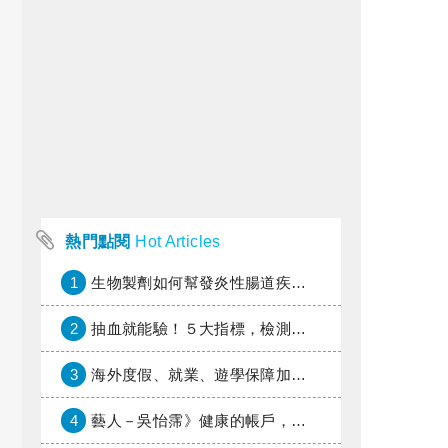
熱門點閱
Hot Articles
1
生物製劑如何幫發炎性腸道疾病患者抗潰瘍？治療進展與健保給付困境一次看
2
抽血就能驗！５大指標，檢測身體是否發炎
3
海外度假、就業、遊學保障加倍，富邦產險「一期逐夢」專案加碼遠距醫療與緊急救援
4
藝人－吳怡霈》健康的帳戶，年輕時別提光