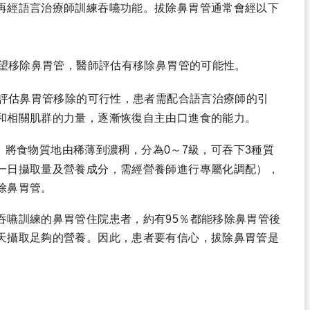
再經語言治療師訓練吞嚥功能。拔除鼻胃管通常會經以下
望移除鼻胃管，醫師評估有移除鼻胃管的可能性。
評估鼻胃管移除的可行性，患者需配合語言治療師的引
和相關肌群的力量，逐漸恢復自主由口進食的能力。
I）將食物質地由稀薄到濃稠，分為0～7級，可吞下3種質
一日攝取量及營養成分，需經營養師進行專屬化調配），
除鼻胃管。
吞嚥訓練的鼻胃管住院患者，約有95％都能移除鼻胃管後
天攝取足夠的營養。因此，患者要有信心，拔除鼻胃管是