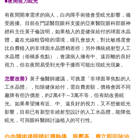
■夜間視力眩光
有夜間開車需求的病人，白內障手術後會受眩光影響，備
受困擾。目前在門諾醫院眼科支援的亞東醫院眼科部眼神
經科主任黃子倫說明，如果植入的是健保給付的球面水晶
體，處在光線較昏暗的環境，瞳孔會放大，對比敏感度會
比自費植入的非球面水晶體稍差些；另外傳統繞射型人工
水晶體（俗稱多焦點），會讓病人擁有中、遠距離的良好
視力，但在夜間易受到光學干擾而可能出現眩光現象。
怎麼改善》
黃子倫醫師建議，可挑選「非球面單焦點的人
工水晶體」，扣除健保給付，需自費差額，價格會因不同
廠牌有些許價差，約2萬4千～3萬不等，但有助改善眩
光。如果希望擁有近、中、遠良好的視力，又不想被眩光
影響，目前已有新型非繞射型設計的人工水晶體，能降低
眩光，可與眼科醫師討論植入的可行性。
白內障術後眼睛紅腫熱痛、眼壓高，應立即回診治