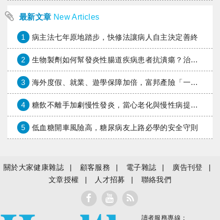
最新文章
New Articles
1
病主法七年原地踏步，快修法讓病人自主決定善終
2
生物製劑如何幫發炎性腸道疾病患者抗潰瘍？治療進展與健保給付困境一次看
3
海外度假、就業、遊學保障加倍，富邦產險「一期逐夢」專案加碼遠距醫療與緊急救援
4
糖飲不離手加劇慢性發炎，當心老化與慢性病提早報到
5
低血糖開車風險高，糖尿病友上路必學的安全守則
關於大家健康雜誌
顧客服務
電子雜誌
廣告刊登
文章授權
人才招募
聯絡我們
讀者服務專線：
大家健康