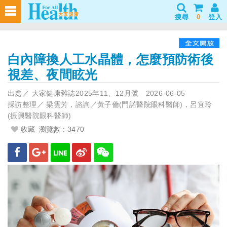
搜尋
0
登入
白內障換人工水晶體，怎麼預防術後
視差、夜間眩光
出處／
大家健康雜誌2025年11、12月號
2026-06-05
採訪整理／
梁雲芳，諮詢／黃子倫(門諾醫院眼科醫師)，呂宜玲
(振興醫院眼科醫師)
收藏
瀏覽數 : 3470