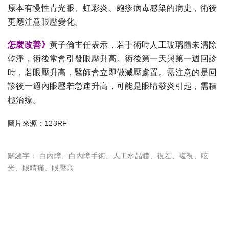
原本有慢性青光眼、虹彩炎、皰疹病毒感染的病史，術後
更應注意眼壓變化。
怎麼改善》
黃子倫主任表示，若手術時人工玻璃體未清除
乾淨，術後常會引發眼壓升高。術後第一天與第一週回診
時，若眼壓升高，醫師會立即做減壓處置。需注意的是回
診後一週內眼壓若急速升高，可能是眼睛發炎引起，需積
極治療。
圖片來源：123RF
關鍵字：
白內障
、
白內障手術
、
人工水晶體
、
視差
、
複視
、
眩
光
、
眼睛痛
、
眼壓高