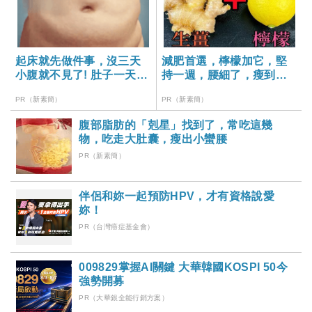
起床就先做件事，沒三天
減肥首選，檸檬加它，堅
小腹就不見了! 肚子一天天
持一週，腰細了，瘦到你
變小！
懷疑人生
PR（新素簡）
PR（新素簡）
腹部脂肪的「剋星」找到了，常吃這幾
物，吃走大肚囊，瘦出小蠻腰
PR（新素簡）
伴侶和妳一起預防HPV，才有資格說愛
妳！
PR（台灣癌症基金會）
009829掌握AI關鍵 大華韓國KOSPI 50今
強勢開募
PR（大華銀全能行銷方案）