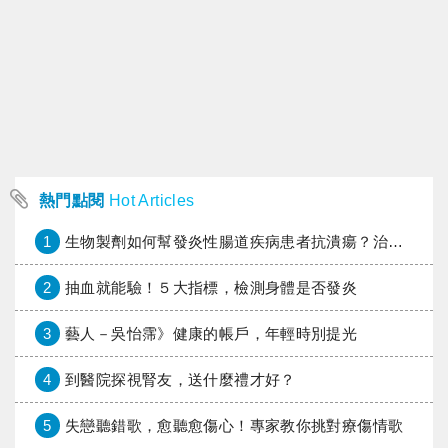
熱門點閱
Hot Articles
1
生物製劑如何幫發炎性腸道疾病患者抗潰瘍？治療進展與健保給付困境一次看
2
抽血就能驗！５大指標，檢測身體是否發炎
3
藝人－吳怡霈》健康的帳戶，年輕時別提光
4
到醫院探視腎友，送什麼禮才好？
5
失戀聽錯歌，愈聽愈傷心！專家教你挑對療傷情歌