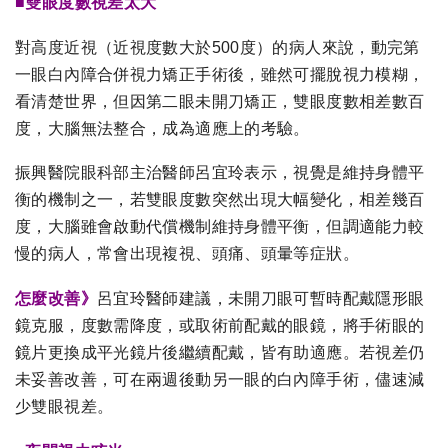
■雙眼度數視差太大
對高度近視（近視度數大於500度）的病人來說，動完第
一眼白內障合併視力矯正手術後，雖然可擺脫視力模糊，
看清楚世界，但因第二眼未開刀矯正，雙眼度數相差數百
度，大腦無法整合，成為適應上的考驗。
振興醫院眼科部主治醫師呂宜玲表示，視覺是維持身體平
衡的機制之一，若雙眼度數突然出現大幅變化，相差幾百
度，大腦雖會啟動代償機制維持身體平衡，但調適能力較
慢的病人，常會出現複視、頭痛、頭暈等症狀。
怎麼改善》
呂宜玲醫師建議，未開刀眼可暫時配戴隱形眼
鏡克服，度數需降度，或取術前配戴的眼鏡，將手術眼的
鏡片更換成平光鏡片後繼續配戴，皆有助適應。若視差仍
未妥善改善，可在兩週後動另一眼的白內障手術，儘速減
少雙眼視差。