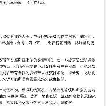
臨床提早治療、提高存活率。
台灣特有致癌因子，中研院與美國合作展開第二期研究，
癌患者檢體（台灣占四成五），進行從基因體、轉錄體到蛋
多環芳香烴與亞硝胺的突變印記，進一步證實這些環境致
員指出，亞硝胺突變在亞洲女性患者中特別高，可能與飲
性則多帶有含氮的多環芳香烴突變印記，據研究，此類化
，來源可能與環境暴露或燒烤飲食相關。
一級致癌物。根據動物實驗，高溫烹煮會使BaP濃度提高
溫油炸時更為明顯。然而，她也強調，這些致癌物的風險來
慌，建立風險意識並落實日常預防才是關鍵。