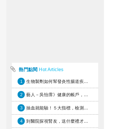
熱門點閱
Hot Articles
1
生物製劑如何幫發炎性腸道疾病患者抗潰瘍？治療進展與健保給付困境一次看
2
藝人－吳怡霈》健康的帳戶，年輕時別提光
3
抽血就能驗！５大指標，檢測身體是否發炎
4
到醫院探視腎友，送什麼禮才好？