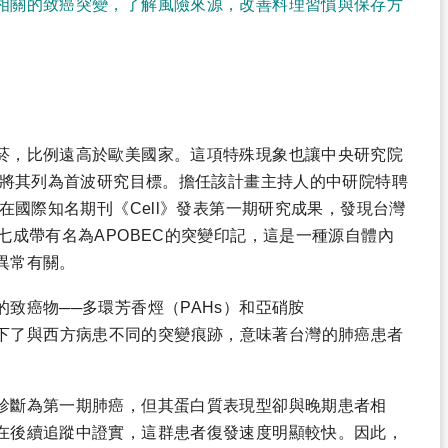
相關的致癌突變，了解風險來源，改善料理習慣與保存方
菸，比例遠高於歐美國家。這項特殊現象也讓中央研究院
，將其列為首波研究目標。擔任該計畫主持人的中研院特聘
在國際知名期刊《Cell》發表第一期研究成果，發現台灣
七成帶有名為APOBEC的突變印記，這是一種源自體內
異常有關。
致癌物──多環芳香烴（PAHs）和亞硝胺
者體內留下了與西方病患不同的突變痕跡，意味著台灣的肺癌患者
診斷為第一期肺癌，但其蛋白質表現型卻與晚期患者相
在後續追蹤中證實，這群患者復發速度明顯較快。因此，