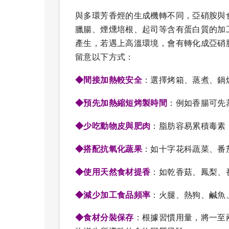
與多環芳香烴的生成機轉不同，亞硝胺與
臘腸、煙燻培根、起司等含有蛋白質的加
產生，若遇上高溫環境，會有轉化成亞硝
留意以下方式：
◆間接加熱較安全
：選擇烤箱、蒸煮、鍋
◆預先加熱縮短烤製時間
：例如香腸可先
◆少吃動物皮與肥肉
：脂肪容易累積毒素
◆搭配抗氧化蔬果
：如十字花科蔬菜、番
◆使用天然食材提香
：如乾香菇、鳳梨、
◆減少加工食品頻率
：火腿、熱狗、鹹魚
◆食材分裝保存
：根據習慣用量，將一至