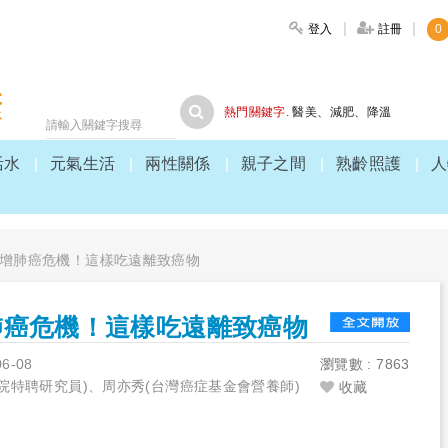
登入
註冊
0
大家健康
熱門關鍵字.
醫美
、
減肥
、
降溫
活水
元氣生活
兩性關係
親子之間
熟齡照護
人
增肺癌危機！這樣吃遠離致癌物
肺癌危機！這樣吃遠離致癌物
06-08
瀏覽數 : 7863
院特聘研究員)、周亦秀(台灣癌症基金會營養師)
收藏