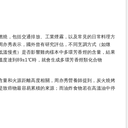
燃燒，包括交通排放、工業煙霧，以及常見的日常料理方
周亦秀表示，國外曾有研究評估，不同烹調方式（如燉
低溫慢煮）是否影響雞肉樣本中多環芳香烴的含量，結果
度達到89±1℃時，就會生成多環芳香烴類化合物
含量和火源距離高度相關，周亦秀營養師提到，炭火燒烤
是致癌物最容易累積的來源；而油炸食物若在高溫油中停