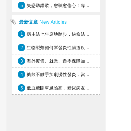
5
失戀聽錯歌，愈聽愈傷心！專家教你挑對療傷情歌
最新文章
New Articles
1
病主法七年原地踏步，快修法讓病人自主決定善終
2
生物製劑如何幫發炎性腸道疾病患者抗潰瘍？治療進展與健保給付困境一次看
3
海外度假、就業、遊學保障加倍，富邦產險「一期逐夢」專案加碼遠距醫療與緊急救援
4
糖飲不離手加劇慢性發炎，當心老化與慢性病提早報到
5
低血糖開車風險高，糖尿病友上路必學的安全守則