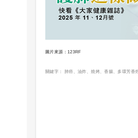
圖片來源：123RF
關鍵字：
肺癌
、
油炸
、
燒烤
、
香腸
、
多環芳香