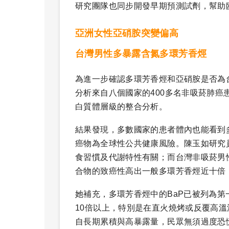
研究團隊也同步開發早期預測試劑，幫助
亞洲女性亞硝胺突變偏高
台灣男性多暴露含氮多環芳香烴
為進一步確認多環芳香烴和亞硝胺是否為
分析來自八個國家的400多名非吸菸肺
白質體層級的整合分析。
結果發現，多數國家的患者體內也能看到
癌物為全球性公共健康風險。陳玉如研究
食習慣及代謝特性有關；而台灣非吸菸男
合物的致癌性高出一般多環芳香烴近十倍
她補充，多環芳香烴中的BaP已被列為第
10倍以上，特別是在直火燒烤或反覆高
自長期累積與高暴露量，民眾無須過度恐