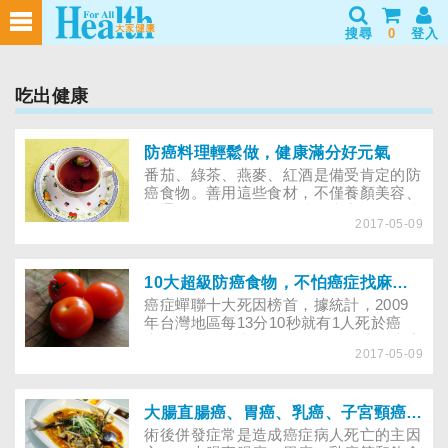
搜尋
0
登入
吃出健康
防癌料理輕鬆做，健康滿分好元氣
番茄、綠茶、燕麥、紅酒是備受肯定的防
癌食物。善用這些食材，不僅養顏美容、
暢通腸胃，還可增強人體免疫力，輕鬆防
2017-05-09
癌。
10大超級防癌食物，不怕癌症找麻煩！
癌症蟬聯十大死因榜首，據統計，2009
年台灣地區每13分10秒就有1人死於癌
症，你知道平常所吃的食物，哪些是防癌
2017-05-09
寶藏嗎？
大腸直腸癌、胃癌、乳癌、子宮頸癌、卵巢癌等癌症術後照顧，如何吃出營養
術後併發症常是造成癌症病人死亡的主因