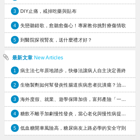
3
DIY止痛，戒掉吃藥與貼布
4
失戀聽錯歌，愈聽愈傷心！專家教你挑對療傷情歌
5
到醫院探視腎友，送什麼禮才好？
最新文章
New Articles
1
病主法七年原地踏步，快修法讓病人自主決定善終
2
生物製劑如何幫發炎性腸道疾病患者抗潰瘍？治療進展與健保給付困境一次看
3
海外度假、就業、遊學保障加倍，富邦產險「一期逐夢」專案加碼遠距醫療與緊急救援
4
糖飲不離手加劇慢性發炎，當心老化與慢性病提早報到
5
低血糖開車風險高，糖尿病友上路必學的安全守則