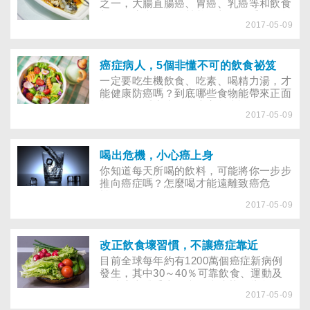
之一，大腸直腸癌、胃癌、乳癌等和飲食
相關的癌症，術後營養照顧更是重要，怎
2017-05-09
麼吃得營養，就讓大家健康報你知。
癌症病人，5個非懂不可的飲食祕笈
一定要吃生機飲食、吃素、喝精力湯，才
能健康防癌嗎？到底哪些食物能帶來正面
能量？且看癌症飲食專家怎麼說。
2017-05-09
喝出危機，小心癌上身
你知道每天所喝的飲料，可能將你一步步
推向癌症嗎？怎麼喝才能遠離致癌危
機……
2017-05-09
改正飲食壞習慣，不讓癌症靠近
目前全球每年約有1200萬個癌症新病例
發生，其中30～40％可靠飲食、運動及
維持適當體重來預防。搞清楚哪些食物有
2017-05-09
致癌危機，就不怕大啖美食之際，也將癌