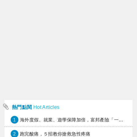
熱門點閱
Hot Articles
1
海外度假、就業、遊學保障加倍，富邦產險「一期逐夢」專案加碼遠距醫療與緊急救援
2
跑完酸痛，５招教你搶救急性疼痛