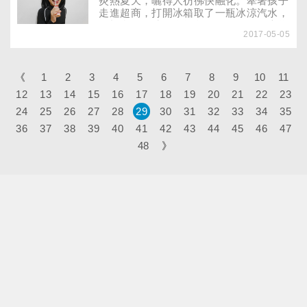
炎熱夏天，曬得人彷彿快融化。牽著孩子
走進超商，打開冰箱取了一瓶冰涼汽水，
在櫃台付錢時，身為父母的你，可知也為
2017-05-05
孩子提前奢了健康這筆帳？
《
1
2
3
4
5
6
7
8
9
10
11
12
13
14
15
16
17
18
19
20
21
22
23
24
25
26
27
28
29
30
31
32
33
34
35
36
37
38
39
40
41
42
43
44
45
46
47
48
》