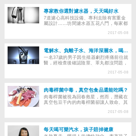
症吃進肚！
專家教你選對濾水器，天天喝好水
7道濾心高科技設備、專利去除有害重金
屬設計……坊間濾水器五花八門，每家都
說自己淨水效果最好，消費者到底要怎麼
2017-05-08
選，才能安心喝好水？
電解水、負離子水、海洋深層水，喝哪種水才養生
一名37歲的男子因生殖器劇烈疼痛前往就
醫，經檢查後確認陰莖、睪丸都沒問題，
發現原來是水喝太少，導致「上端輸尿管
2017-05-08
結石」併發陰莖疼痛。為了健康要多喝
水，只是，負離子水、電解水、海洋深層
水、等滲透壓水，到底喝哪種水才養
生……
肉毒桿菌中毒，真空包食品還能吃嗎？
肉毒桿菌被視為回春救星，然而，潛藏在
真空包豆干內的肉毒桿菌卻讓人致命。其
實，只要掌握6個訣竅，還是能吃的美味
2017-05-08
又安心。
每天喝可樂汽水，孩子賠掉健康