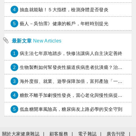
4
抽血就能驗！５大指標，檢測身體是否發炎
5
藝人－吳怡霈》健康的帳戶，年輕時別提光
最新文章
New Articles
1
病主法七年原地踏步，快修法讓病人自主決定善終
2
生物製劑如何幫發炎性腸道疾病患者抗潰瘍？治療進展與健保給付困境一次看
3
海外度假、就業、遊學保障加倍，富邦產險「一期逐夢」專案加碼遠距醫療與緊急救援
4
糖飲不離手加劇慢性發炎，當心老化與慢性病提早報到
5
低血糖開車風險高，糖尿病友上路必學的安全守則
關於大家健康雜誌
顧客服務
電子雜誌
廣告刊登