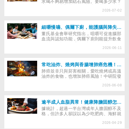
水喝不夠易增加結石風險。要喝多少水？
避開哪些高普林食物？補充鈣質、維生素
2026-07-02
C注意什麼？ 外食又要如何挑便當、鍋
物、超商餐點？營養師教你飲食重點，輕
鬆降低腎結石發作機率。
細嚼慢嚥、偶爾下廚，能護腦與降失智風險
董氏基金會舉研究指出，咀嚼可促進腦部
血流與認知功能，偶爾下廚則能提升飲食
品質，並刺激多重認知與執行能力，降低
2026-06-11
失智風險，所以，「細嚼慢嚥」與「適度
下廚」有助護腦、延緩大腦老化。
常吃油炸、燒烤與香腸增肺癌危機！這樣吃遠離致癌物
肺癌並非只與菸害相關，愛吃燒烤或高溫
油炸的食物，也增加肺癌風險！中研院發
現，台灣不吸菸患者體內常見與「蛋白質
2026-06-08
食物高溫烹調」相關的致癌突變，了解風
險來源，改善料理習慣與保存方式，有利
降低肺癌風險。
逾半成人血脂異常！健康降膽固醇怎麼吃
據統計，超過一半台灣成年人膽固醇不及
格，但許多人卻誤以為少吃肥肉、海鮮就
能防止膽固醇超標。事實上，為了提升口
2026-04-29
感，滑蛋、烘蛋等料理常加入大量奶油，