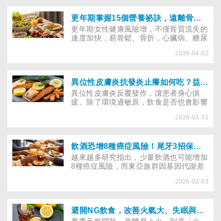
反而讓人誤踩膽固醇地雷。想要控制膽固
醇，營養師教你這樣做！
更年期掌握15個營養祕訣，遠離骨鬆、肌少症、心血管疾病
更年期女性健康風險增，不僅骨質流失的
速度加快，易骨鬆、骨折，心臟病、糖尿
病、腦血管疾病及高血壓性疾病的死亡
2026-04-02
率，在停經後以每5歲近乎一倍的速度上
升，營養師推薦「適合更年期的三餐飲
食」，教你用飲食保養。
異位性皮膚炎抗發炎止癢如何吃？益生菌、魚油有效嗎
異位性皮膚炎反覆發作，讓患者身心俱
疲。除了環境過敏原，飲食是否也會影響
膚況？魚油、益生菌等保健品是否真有幫
2026-03-31
助？皮膚科醫師與營養師，從營養補充、
飲食調整到發作期應對，解析如何透過正
確飲食降低過敏反應、改善體質。
飲酒恐增8種癌症風險！尾牙3招保有舉杯儀式感卻減酒精危害
越來越多研究指出，少量飲酒也可能增加
8種癌症風險，而東亞族群因基因代謝差
異，更易承受酒精帶來的傷害！面對尾
2026-02-03
牙、過年等聚會的乾杯文化，專家建議正
確飲酒防治知識，透過3招減少飲酒量，
守護健康。
避開NG飲食，改善火氣大、失眠與傷腎