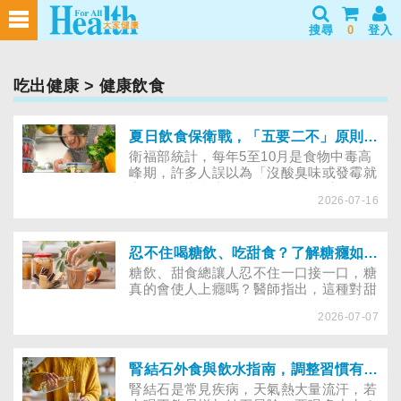
搜尋
0
登入
吃出健康
> 健康飲食
夏日飲食保衛戰，「五要二不」原則避食物中毒，守護腸胃健康
衛福部統計，每年5至10月是食物中毒高
峰期，許多人誤以為「沒酸臭味或發霉就
安全」，事實上在超過30°C的環境下，
2026-07-16
致病菌常在未出現異狀前已大量繁殖，董
氏基金會呼籲，落實「五要二不」原則，
遠離食品中毒及腸胃不適。
忍不住喝糖飲、吃甜食？了解糖癮如何形成
糖飲、甜食總讓人忍不住一口接一口，糖
真的會使人上癮嗎？醫師指出，這種對甜
味的渴望非單一原因造成，可能與血糖波
2026-07-07
動、大腦多巴胺反應及生活習慣有關，若
想戒糖減肥不需焦慮，醫師傳授循序漸進
的減糖法。
腎結石外食與飲水指南，調整習慣有效預防復發
腎結石是常見疾病，天氣熱大量流汗，若