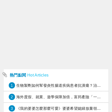
熱門點閱
Hot Articles
1
生物製劑如何幫發炎性腸道疾病患者抗潰瘍？治療進展與健保給付困境一次看
2
海外度假、就業、遊學保障加倍，富邦產險「一期逐夢」專案加碼遠距醫療與緊急救援
3
《我的婆婆怎麼那麼可愛》婆婆希望媳婦放棄領取已故兒子身故理賠金，可以這樣做嗎？