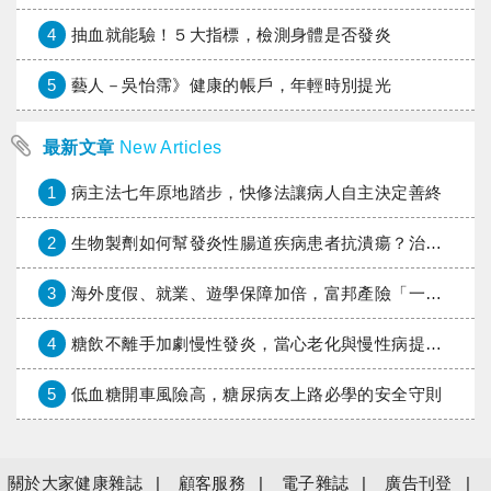
4
抽血就能驗！５大指標，檢測身體是否發炎
5
藝人－吳怡霈》健康的帳戶，年輕時別提光
最新文章
New Articles
1
病主法七年原地踏步，快修法讓病人自主決定善終
2
生物製劑如何幫發炎性腸道疾病患者抗潰瘍？治療進展與健保給付困境一次看
3
海外度假、就業、遊學保障加倍，富邦產險「一期逐夢」專案加碼遠距醫療與緊急救援
4
糖飲不離手加劇慢性發炎，當心老化與慢性病提早報到
5
低血糖開車風險高，糖尿病友上路必學的安全守則
關於大家健康雜誌
顧客服務
電子雜誌
廣告刊登