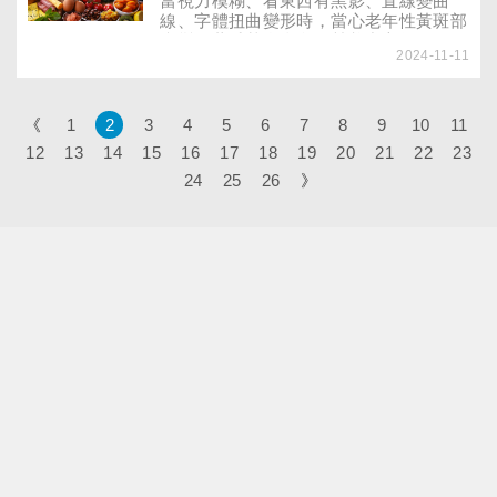
當視力模糊、看東西有黑影、直線變曲
線、字體扭曲變形時，當心老年性黃斑部
病變！董氏基金會食品營養中心提醒，65
2024-11-11
歲以上長者約每10人就有1人罹病，為失
明主因之一，飲食補充4類食物可降低罹
患風險！
《
1
2
3
4
5
6
7
8
9
10
11
12
13
14
15
16
17
18
19
20
21
22
23
24
25
26
》