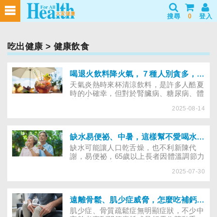
搜尋
0
登入
吃出健康
> 健康飲食
喝退火飲料降火氣，７種人別貪多，以免水腫、經痛、腹瀉
天氣炎熱時來杯清涼飲料，是許多人酷夏
時的小確幸，但對於腎臟病、糖尿病、體
質虛寒者、孕婦、哺乳者等7種人來說，
2025-08-14
退火飲品若喝太多，恐造成四肢水腫、肺
水腫、血糖飆升、經痛、腹瀉等各種不
適……
缺水易便祕、中暑，這樣幫不愛喝水的長輩補水
缺水可能讓人口乾舌燥，也不利新陳代
謝，易便祕，65歲以上長者因體溫調節力
較差，排汗功能減弱，若又因喝水易頻尿
2025-07-30
或易嗆咳而疏忽補水，更是夏日中暑不適
的高危險群。想讓長者每日喝夠水分，營
養師提供解方。
遠離骨鬆、肌少症威脅，怎麼吃補鈣又增肌
肌少症、骨質疏鬆症無明顯症狀，不少中