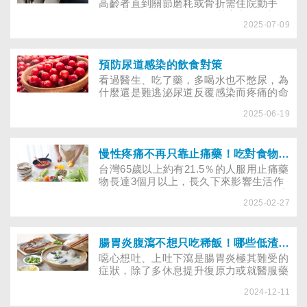
高齡者直到關節磨耗或骨折需住院動手
術，才知道自己肌肉及骨質流失，增加了
2025-07-09
日後殘疾或失能風險。快來了解哪些NG
的飲食習慣要調整，用對方法吃進營養，
預防骨鬆與肌少症
預防尿道感染的飲食對策
看過醫生、吃了藥，多喝水也不憋尿，為
什麼還是難逃泌尿道反覆感染而疼痛的命
運？「腸道不健康」會增加女性陰道及泌
2025-06-19
尿系統感染的機率？讓專家帶妳揪出盲
點，避免泌尿道感染！
慢性疼痛不再只靠止痛藥！吃對食物也能緩解
台灣65歲以上約有21.5％的人服用止痛藥
物長達3個月以上，長久下來影響生活作
息或工作表現，董氏基金會提醒，不健康
2025-02-27
的飲食讓身體處於發炎狀態，使慢性疼痛
更加嚴重。5種健康飲食可有效降低發
炎，緩解慢性疼痛！
腸胃炎腹瀉不想只吃稀飯！哪些低渣飲食好得快？
噁心想吐、上吐下瀉是腸胃炎極其難受的
症狀，除了多休息提升復原力或就醫服藥
改善病情，營養師提醒掌握以下訣竅，就
2024-12-11
能兼顧日常熱量的需要，且不造成腸胃負