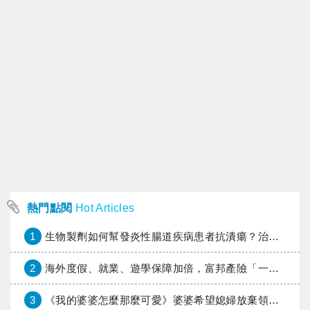
熱門點閱
Hot Articles
1
生物製劑如何幫發炎性腸道疾病患者抗潰瘍？治療進展與健保給付困境一次看
2
海外度假、就業、遊學保障加倍，富邦產險「一期逐夢」專案加碼遠距醫療與緊急救援
3
《我的婆婆怎麼那麼可愛》婆婆希望媳婦放棄領取已故兒子身故理賠金，可以這樣做嗎？