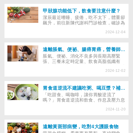
擔，更快痊癒！
甲狀腺功能低下，飲食要注意什麼？
潔辰最近嗜睡、疲倦，吃不太下，體重卻
飆升，前往新陳代謝科門診檢查，確診為
甲狀腺機能低下。醫師提醒除按時服用藥
2024-12-04
物外，還需注意飲食攝取才能避免發胖、
疲倦，到底甲狀腺功能低下，要少吃或補
充哪些食物？
遠離脹氣、便祕、腸癌胃癌，營養師傳授飲食祕訣
脹氣、便祕、消化不良多與長期高壓緊
張、三餐未定時定量、飲食高脂低纖有
關。避免不良飲食習慣及產氣食物，能減
2024-12-02
少脹氣、腹痛、腸胃癌機率。若想預防大
腸直腸癌、胃癌，還要避開8大地雷食
物！
胃食道逆流不建議吃粥、喝豆漿？補充4大營養素保護胃黏膜
「吃甜食、喝咖啡，讓你胃酸逆流了
嗎？」胃食道逆流和飲食、作息及壓力息
息相關，如何吃對東西，不再誘發胃食道
2024-11-20
逆流？營養師建議從避開NG食物、適量
補充4大營養素做起……
遠離黃斑部病變，吃對4大護眼食物