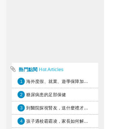
熱門點閱
Hot Articles
1
海外度假、就業、遊學保障加倍，富邦產險「一期逐夢」專案加碼遠距醫療與緊急救援
2
糖尿病患的足部保健
3
到醫院探視腎友，送什麼禮才好？
4
孩子遇校霸霸凌，家長如何解圍？