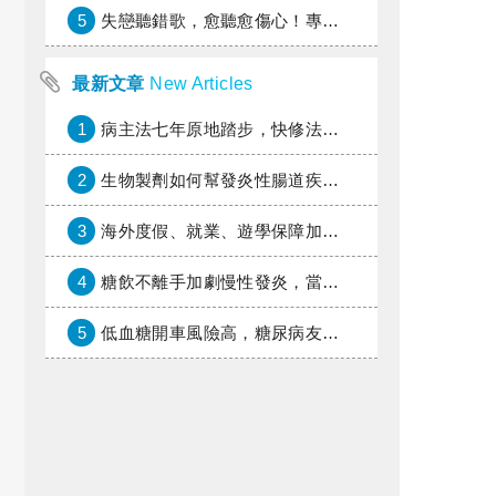
5
失戀聽錯歌，愈聽愈傷心！專家教你挑對療傷情歌
最新文章
New Articles
1
病主法七年原地踏步，快修法讓病人自主決定善終
2
生物製劑如何幫發炎性腸道疾病患者抗潰瘍？治療進展與健保給付困境一次看
3
海外度假、就業、遊學保障加倍，富邦產險「一期逐夢」專案加碼遠距醫療與緊急救援
4
糖飲不離手加劇慢性發炎，當心老化與慢性病提早報到
5
低血糖開車風險高，糖尿病友上路必學的安全守則