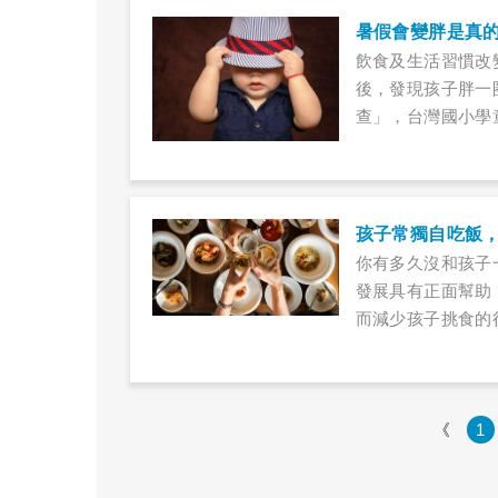
暑假會變胖是真的
飲食及生活習慣改
後，發現孩子胖一
查」，台灣國小學童在
胖率已從19.8％
增加的體重較多！
孩子常獨自吃飯
你有多久沒和孩子
發展具有正面幫助
而減少孩子挑食的
孩子憂鬱、焦慮的
《
1