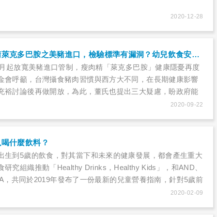
2020-12-28
政府開放用瘦肉精萊克多巴胺之美豬進口，檢驗標準有漏洞？幼兒飲食安全誰把關？
年元月起放寬美豬進口管制，瘦肉精「萊克多巴胺」健康隱憂再度
金會呼籲，台灣攝食豬肉習慣與西方大不同，在長期健康影響
充裕討論後再做開放，為此，董氏也提出三大疑慮，盼政府能
口！
2020-09-22
以喝什麼飲料？
出生到5歲的飲食，對其當下和未來的健康發展，都會產生重大
組織推動「Healthy Drinks，Healthy Kids」，和AND、
AHA，共同於2019年發布了一份最新的兒童營養指南，針對5歲前
麼飲料提出詳細的建議，希望幫助控制兒童肥胖的問題。
2020-02-09