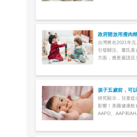
台灣將在2021
引發關注。董氏基
方面，應更嚴謹且
正視，暫緩美豬進
孩子五歲前，可
研究顯示，兒童從
影響！美國健康飲食研究
AAPD、AAP和
的嬰幼兒應該喝什