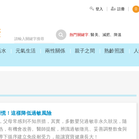
登入
註冊
0
大家健康
熱門關鍵字.
醫美
、
減肥
、
降溫
活水
元氣生活
兩性關係
親子之間
熟齡照護
人
別慌！這樣降低過敏風險
，父母常感到不知所措，其實，多數嬰兒過敏非永久狀況，隨
熟，有機會改善。醫師提醒，辨識過敏徵兆、妥善調整飲食與
導下循序建立免疫耐受力，能讓寶寶健康長大！