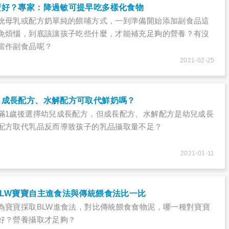
麼好？專家：降過敏可提早吃多樣化食物
吮母乳或配方奶單純的餵哺方式，一到準備開始添加副食品這
免煩惱，到底該讓孩子吃些什麼，才能補充足夠的營養？有沒
當作副食品呢？
2021-02-25
？成長配方、水解配方可取代鮮奶嗎？
滿1歲後選擇幼兒成長配方，但成長配方、水解配方是幼兒成長
配方取代乳品反而導致孩子的乳品攝取量不足？
2021-01-11
LW寶寶自主進食法與傳統餵食法比一比
為寶寶採取BLW進食法，對比傳統餵食食物泥，哪一種對寶寶
好？營養攝取才足夠？