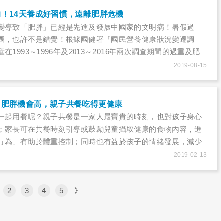
！14天養成好習慣，遠離肥胖危機
變導致「肥胖」已經是先進及發展中國家的文明病！暑假過
圈，也許不是錯覺！根據國健署「國民營養健康狀況變遷調
1993～1996年及2013～2016年兩次調查期間的過重及肥
上升至26.7％，情況令人憂心。另一篇研究則顯示，兒童在夏季
2019-08-15
，肥胖機會高，親子共餐吃得更健康
一起用餐呢？親子共餐是一家人最寶貴的時刻，也對孩子身心
；家長可在共餐時刻引導或鼓勵兒童攝取健康的食物內容，進
行為、有助於體重控制；同時也有益於孩子的情緒發展，減少
行為發生，讓孩子情緒管理更好。
2019-02-13
2
3
4
5
》