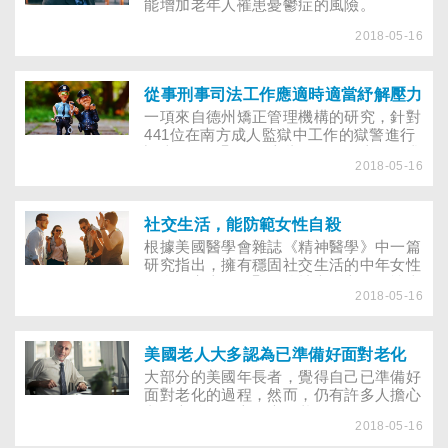
能增加老年人罹患憂鬱症的風險。
2018-05-16
從事刑事司法工作應適時適當紓解壓力
一項來自德州矯正管理機構的研究，針對
441位在南方成人監獄中工作的獄警進行
調查。結果顯示：這些人在工作上的要求
2018-05-16
和張力影響了家庭生活；不相容的工作角
色和家庭生活以及家庭環境，造成了緊張
的工作經驗。
社交生活，能防範女性自殺
根據美國醫學會雜誌《精神醫學》中一篇
研究指出，擁有穩固社交生活的中年女性
在自殺率上，明顯的較社交孤立的女性來
2018-05-16
得低。友誼與戶外活動也有助於防範自
殺，對憂鬱症的女性也同樣有效。
美國老人大多認為已準備好面對老化
大部分的美國年長者，覺得自己已準備好
面對老化的過程，然而，仍有許多人擔心
老了之後，身心健康的狀況。
2018-05-16