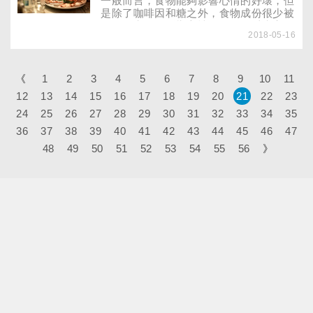
一般而言，食物能夠影響心情的好壞，但
是除了咖啡因和糖之外，食物成份很少被
仔細研究如何影響心情，不過可以肯定飲
2018-05-16
食是造成憂鬱情緒的常見原因。許多人常
在無意識下選擇了那些會讓自己心情愉快
的食物，例如，有些人會把麵食和點心這
一類碳水化合物及咖啡當成一種紓解憂鬱
《
1
2
3
4
5
6
7
8
9
10
11
的食物，這也就是患有冬季憂鬱症的人常
12
13
14
15
16
17
18
19
20
21
22
23
常想吃糖來紓解症狀的緣故，此外，吃一
24
25
26
27
些複合的碳水化合物如乾豆類、蔬菜、穀
28
29
30
31
32
33
34
35
類、麵包和蘇打餅乾等，雖然效果比較
36
37
38
39
40
41
42
43
44
45
46
47
慢，但一樣可以使心情愉悅，而且更合乎
48
49
50
51
52
53
54
55
56
》
健康原則。