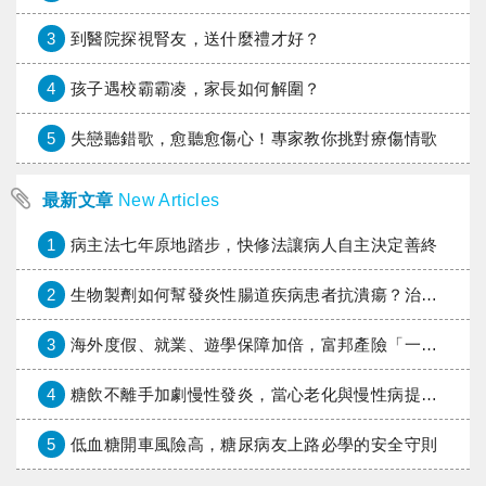
3
到醫院探視腎友，送什麼禮才好？
4
孩子遇校霸霸凌，家長如何解圍？
5
失戀聽錯歌，愈聽愈傷心！專家教你挑對療傷情歌
最新文章
New Articles
1
病主法七年原地踏步，快修法讓病人自主決定善終
2
生物製劑如何幫發炎性腸道疾病患者抗潰瘍？治療進展與健保給付困境一次看
3
海外度假、就業、遊學保障加倍，富邦產險「一期逐夢」專案加碼遠距醫療與緊急救援
4
糖飲不離手加劇慢性發炎，當心老化與慢性病提早報到
5
低血糖開車風險高，糖尿病友上路必學的安全守則