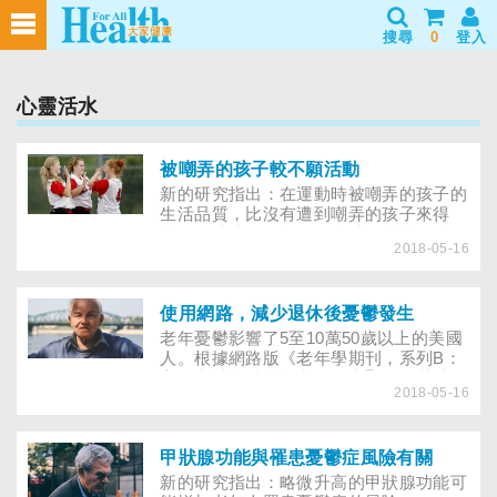
搜尋
0
登入
心靈活水
被嘲弄的孩子較不願活動
新的研究指出：在運動時被嘲弄的孩子的
生活品質，比沒有遭到嘲弄的孩子來得
差。有些孩子可能在一段時間後變得較不
2018-05-16
活躍。此研究也特別提到大部分的孩子都
未達到該有的運動量。
使用網路，減少退休後憂鬱發生
老年憂鬱影響了5至10萬50歲以上的美國
人。根據網路版《老年學期刊，系列B：
心理和社會科學》中的研究顯示：花時間
2018-05-16
上網可能有助於退休人員；特別是獨居
者，抵抗抑鬱情緒的侵襲。
甲狀腺功能與罹患憂鬱症風險有關
新的研究指出：略微升高的甲狀腺功能可