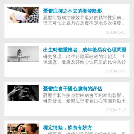
憂鬱症揮之不去的復發陰影
憂鬱症號稱治療效果最好的精神性疾病，
但其可怕之處乃在反覆不定地多次復發，
慢慢地吞噬患者治療的決心與生活。近年
2018-05-16
來，「憂鬱症」這個病名幾乎已成為家喻
戶曉、最普遍時髦的一種精神文明病，世
界衛生組織（WHO）更將之與心臟血管
疾病和癌症，並列為下一世紀最盛行也最
出生時體重輕者，成年後易有心理問題
需要衛教和預防的人類三大疾患之一，活
研究發現，出生時體重較輕的年輕人，出
生生地將這個帶有精神疾患魅影，又無奈
現焦慮、憂慮及其他心理問題的比例高於
不知何時會降臨在自己身上的病症，強烈
平均值，而美國大學生患有心理疾病的比
烙印在普羅大眾心頭。
2018-05-16
例也偏高，該如何協助年輕人解決情緒困
擾，其實是每個人都該關注的議題。
憂鬱症會干擾心臟病的評估
憂鬱症和許多身體疾病會互相牽動影響，
研究發現，憂鬱症患者藉由心電圖判斷出
有心臟疾病的比率僅占30％，比沒有憂鬱
2018-05-16
症的人（48％）來得低。而27％的憂鬱
症病人在運動中出現胸痛現象，其比例明
顯高於比一般人（19％）。此外，治療氣
喘能改善青少年的情緒，但若病情控制不
穩定情緒，飲食有妙方
好，則會引發憂慮或感覺憤怒生氣。