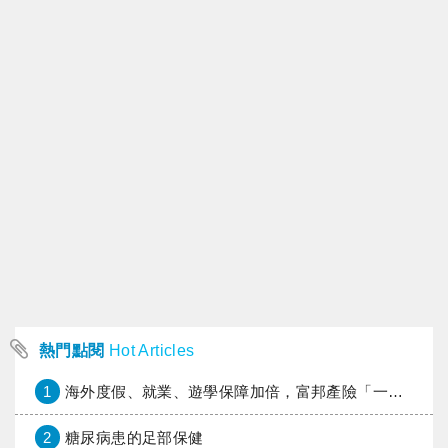
熱門點閱
Hot Articles
1
海外度假、就業、遊學保障加倍，富邦產險「一期逐夢」專案加碼遠距醫療與緊急救援
2
糖尿病患的足部保健