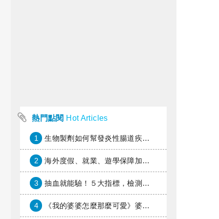
熱門點閱
Hot Articles
1
生物製劑如何幫發炎性腸道疾病患者抗潰瘍？治療進展與健保給付困境一次看
2
海外度假、就業、遊學保障加倍，富邦產險「一期逐夢」專案加碼遠距醫療與緊急救援
3
抽血就能驗！５大指標，檢測身體是否發炎
4
《我的婆婆怎麼那麼可愛》婆婆希望媳婦放棄領取已故兒子身故理賠金，可以這樣做嗎？