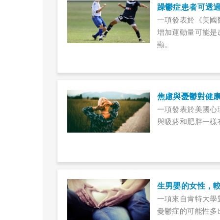
躁鬱症患者可透
一項發表於《美國醫學
增加運動量可能是
顯。
焦慮與憂鬱對健
一項發表於美國心
與吸菸和肥胖一樣
生男嬰的女性，
一項來自肯特大學
憂鬱症的可能性多