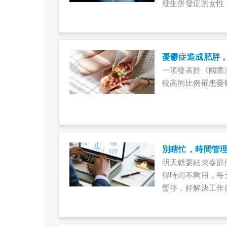
發生併發症的女性
憂鬱症造成肥胖
一項發表於《國際
較高的比例罹患憂
別瞎忙，時間管
明天就要結束春節
得時間不夠用，每
暫停，好解決工作的
跟焦慮說bye-b