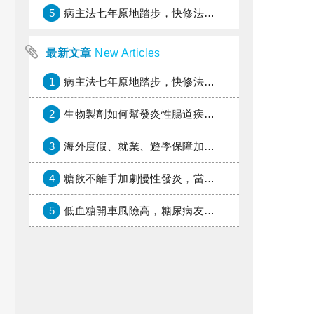
5
病主法七年原地踏步，快修法讓病人自主決定善終
最新文章
New Articles
1
病主法七年原地踏步，快修法讓病人自主決定善終
2
生物製劑如何幫發炎性腸道疾病患者抗潰瘍？治療進展與健保給付困境一次看
3
海外度假、就業、遊學保障加倍，富邦產險「一期逐夢」專案加碼遠距醫療與緊急救援
4
糖飲不離手加劇慢性發炎，當心老化與慢性病提早報到
5
低血糖開車風險高，糖尿病友上路必學的安全守則