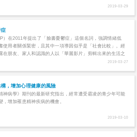
2019-03-29
鬱症
P）在2011年提出了「臉書憂鬱症」這個名詞，強調情緒低
書使用者關係緊密，且其中一項導因似乎是「社會比較」。經
露在朋友、家人和認識的人以「華麗影片」剪輯出來的生活之
生活片段，可能引發忌妒的感覺和扭曲的信念，認為別人有著
2019-03-27
成功的人生。
結構，增加心理健康的風險
精神病學》期刊的最新研究指出，經常遭受霸凌的青少年可能
變，增加罹患精神疾病的機會。
2019-03-10