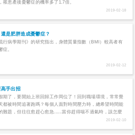
，罹患產後憂鬱症的機率多了1.7倍。
2019-02-18
，還是肥胖造成憂鬱症？
流行病學期刊》的研究指出，身體質量指數（BMI）較高者有
鬱症。
2019-02-12
理高手出招
假期了，要開始上班回歸工作岡位了！回到職場環境，常常覺
天都被時間追著跑嗎？每個人面對時間壓力時，總希望時間能
難題，但往往愈趕心愈急......當你趕得喘不過氣時，該怎麼
ye，有條不紊地克服瓶頸？
2019-02-10