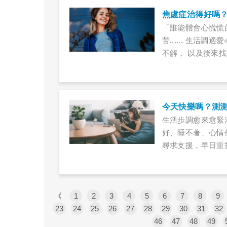
焦慮症治得好嗎
「誰能體會心慌慌
苦...... 生
不解， 以及後來
焦慮者康復的指引
今天快樂嗎？測
生活步調愈來愈緊
好、睡不著、心情
尋求支援，早日重
《
1
2
3
4
5
6
7
8
9
23
24
25
26
27
28
29
30
31
32
46
47
48
49