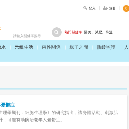
登入
註冊
0
大家健康
熱門關鍵字.
醫美
、
減肥
、
降溫
活水
元氣生活
兩性關係
親子之間
熟齡照護
人
年憂鬱症
生理學期刊：細胞生理學》的研究指出，讓身體活動、刺激肌
升，可能有助防治老年人憂鬱症。