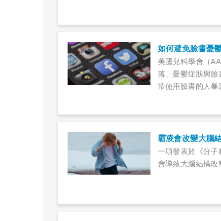
如何避免臉書憂
美國兒科學會（AA
落、憂鬱症狀與臉
常使用臉書的人暴
中。這些理想化的
比較開心、興奮和
霸凌會改變大腦
一項發表於《分子
會導致大腦結構改