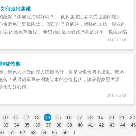
？如何走出焦慮
的感覺？焦慮症治得好嗎？」 很多焦慮症者深受這些問題所
活調適愛心會常務理事楊國欽， 回顧自己發病時，就醫的無助、親友的
找到對的治療等過程， 希望藉由這段心路歷程的分享，也給身陷
。
2019-02-09
測情緒指數
湊，現代人承受的壓力節節高升，你是否也會喘不過氣、吃不
低落？透過簡單量表測測近來的心情起伏，試著覺察壓力源、
拾快樂好心情。
2018-12-26
10
11
12
13
14
15
16
17
18
19
20
21
22
33
34
35
36
37
38
39
40
41
42
43
44
45
50
51
52
53
54
55
56
》