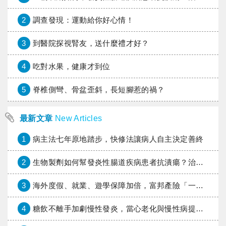
2
調查發現：運動給你好心情！
3
到醫院探視腎友，送什麼禮才好？
4
吃對水果，健康才到位
5
脊椎側彎、骨盆歪斜，長短腳惹的禍？
最新文章
New Articles
1
病主法七年原地踏步，快修法讓病人自主決定善終
2
生物製劑如何幫發炎性腸道疾病患者抗潰瘍？治療進展與健保給付困境一次看
3
海外度假、就業、遊學保障加倍，富邦產險「一期逐夢」專案加碼遠距醫療與緊急救援
4
糖飲不離手加劇慢性發炎，當心老化與慢性病提早報到