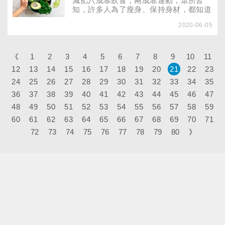
減肥八成靠飲食，兩成靠運動，眾所皆
讓你可以選擇最適合自己的方式，美麗一
知，許多人為了瘦身、保持身材，都知道
夏！
要少油、少糖，甚至還有不少女明星靠著
2020-06-05
進食前，先把食物過水來減肥。但你注意
過「少鹽」嗎？日本日前風行一種超夯的
減肥新概念，只要去除鹽份3天，就可以
讓人消水腫、解便秘，變成不容易發胖的
《
1
2
3
4
5
6
7
8
9
10
11
燃脂體質。心動卻不知道該如何知道自己
12
13
14
15
16
17
18
19
20
21
22
23
吃的食物有多少鹽分嗎？快來看看專家怎
24
25
26
27
麼說！
28
29
30
31
32
33
34
35
36
37
38
39
40
41
42
43
44
45
46
47
48
49
50
51
52
53
54
55
56
57
58
59
60
61
62
63
64
65
66
67
68
69
70
71
72
73
74
75
76
77
78
79
80
》