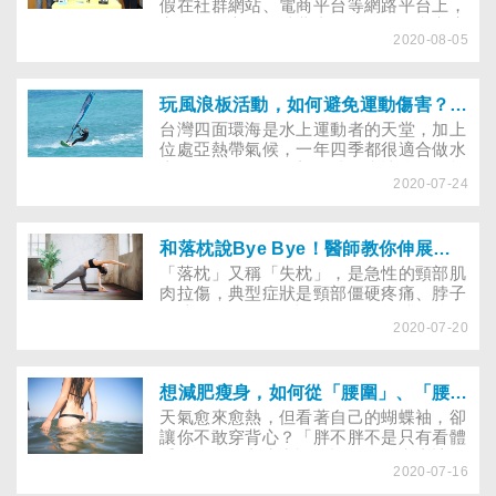
假在社群網站、電商平台等網路平台上，
的優缺點！
密集進行交易，消費者不僅可在便利商店
2020-08-05
直接取貨，甚至連捷運站出口也可面交，
讓孩子輕易就能取得電子煙、加熱菸……
等新型菸品。台灣拒菸聯盟揭露，這些新
型菸品為躲避法律取締，以軟糖、果凍、
玩風浪板活動，如何避免運動傷害？什麼是「梨狀肌症候群」？
貼紙、潮T……等有繽紛色彩的物品為代
台灣四面環海是水上運動者的天堂，加上
號，恣意在網路販賣，「勾癮」孩子，呼
位處亞熱帶氣候，一年四季都很適合做水
籲政府，別再光說不練，拿出魄力，推動
上活動。今年因為新冠肺炎疫情攪局，打
台灣超過13年未修訂的《菸害防制法》修
2020-07-24
亂出國旅遊的計畫，不少民眾都選擇到澎
法，禁止所有新型菸品！
湖、蘭嶼、綠島、小琉球等離島遊玩。而
水上活動，正是離島旅遊必備行程之一，
像是浮潛、衝浪、透明獨木舟、SUP（立
和落枕說Bye Bye！醫師教你伸展護肩頸
槳）、香蕉船、風浪板……等等，無不吸
「落枕」又稱「失枕」，是急性的頸部肌
引遊客體驗。本文帶您認識「風浪板」，
肉拉傷，典型症狀是頸部僵硬疼痛、脖子
並說明該如何預防體驗後，出現「梨狀肌
無法靈活轉動，無論是側轉、前俯、後仰
症候群」！
2020-07-20
都感覺很困難。想要緩解「非疾病期」的
落枕不適，快跟著專家學習三招伸展動
作，放鬆硬梆梆的肩頸肌肉！
想減肥瘦身，如何從「腰圍」、「腰臀比」和「體脂肪」判斷是肥胖，還是虛胖？
天氣愈來愈熱，但看著自己的蝴蝶袖，卻
讓你不敢穿背心？「胖不胖不是只有看體
重」早已是老生常談的話題，但究竟該如
2020-07-16
何判斷自己是否過胖呢？專攻腸胃道健康