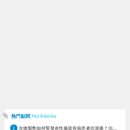
熱門點閱
Hot Articles
1
生物製劑如何幫發炎性腸道疾病患者抗潰瘍？治療進展與健保給付困境一次看