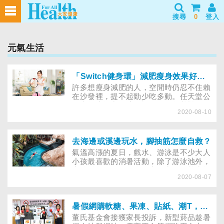
搜尋
0
登入
元氣生活
「Switch健身環」減肥瘦身效果好嗎？入手前先搞懂減脂關鍵
許多想瘦身減肥的人，空閒時仍忍不住賴
在沙發裡，提不起勁少吃多動。任天堂公
司去年底推出了適用於Switch遊戲機的健
2020-08-10
身類體感遊戲──《健身環大冒險》，透
過手部握環的感應器Ring-Con與腿部固
定器，可感測玩家的動作，玩家在遊戲中
要進行深蹲、高抬腿等健身技能，才能攻
去海邊或溪邊玩水，腳抽筋怎麼自救？
擊或防守。曾有位日本媽媽靠著飲食控制
氣溫高漲的夏日，戲水、游泳是不少大人
及使用健身環，9個月內瘦了20公斤，打
小孩最喜歡的消暑活動，除了游泳池外，
怪還能健身，吸引不少男女嘗試。只是，
山邊溪谷、遼闊海邊，也是常見的戲水場
單純販售遊戲軟體的平台較少見，業者多
2020-08-07
域。然而，長時間玩水，最擔心遇到抽筋
以同捆的方式，販售遊戲主機加上遊戲組
問題，常令人措手不及，究竟在玩水時，
合包、健身環等配件，各平台販售組合商
腳突然抽筋，該如何自救，才能平安回到
品的售價早已超過單買遊戲軟體的2550
岸邊？
暑假網購軟糖、果凍、貼紙、潮T，竟全是電子煙、加熱煙等「新型菸品」的交易代號！
元，是否值得入手，也讓一些人猶豫。以
董氏基金會接獲家長投訴，新型菸品趁暑
下專訪復健科醫師，為你分析使用健身環