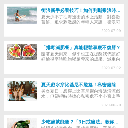
和免疫系統問題，曾幫助多位「連呼吸都
會胖」的個案成功減重的功能醫學歐瀚文
醫師，日前在臉書上分享四種常見的肥胖
衝浪新手必看技巧！如何判斷乘浪時間點、避免搶浪、遇到離岸流怎麼辦？自救之道大解惑
類型，並提供「腰臀比」和「體脂肪」等
夏天少不了往海邊衝的水上活動，對喜歡
指標，幫助民眾釐清自己是否「過胖」！
嘗鮮、追求刺激感的年輕人來說，衝浪可
說是最愛的消暑運動之一，但在乘上那一
2020-07-09
波又一波的浪潮以前，若沒有一點衝浪知
識，小心容易造成意外傷害。藝人S.H.E.
團員Ella就曾在衝浪時，被衝浪板砸到眼
窩處，造成左眼瘀青、浮腫，差點失明。
「排毒減肥餐」真能輕鬆享瘦不復胖？
想學衝浪又害怕引起嚴重的運動傷害嗎？
隨著夏天到來，似乎也正在提醒我們該好
別擔心！以下請來有多年衝浪經驗的教練
好檢視平時吃飽喝足帶來的成果。減重向
幫你快速溫習！
來是個永不退流行的話題，每隔一陣子總
2020-07-02
有人提出新穎的瘦身方式，吸引許多愛美
族趨之若鶩。之前網路曾流傳的「排毒減
肥餐」，以三週為一個飲食循環，採第一
週只吃蔬菜和水果、第二週加上蛋白質食
夏天戲水穿比基尼不尷尬！私密處除毛、比基尼線除毛全攻略
物、第三週再加入澱粉的作法執行，直到
炎炎夏日，想穿上比基尼衝向海邊清涼戲
瘦到理想體重為止。分享排毒減肥心得者
水，但卻得時時擔心私密處不小心竄出毛
標榜此法效果卓越且可達到零復胖，站在
髮跟大家Say Hello？想大秀身材、以光
專業的營養角度來看，是不是真的可行？
2020-06-29
滑細緻的肌膚示人，自己在家除毛OK
吃減肥餐時又該注意哪些細節呢？
嗎？該注意什麼？關於私密處除毛是否有
可以一勞永逸的方法？髮拉儷美學植髮暨
皮膚科診所院長蔡宗樺就多種常見除毛方
少吃鹽就能瘦？「3日戒鹽法」教你這樣吃，減肥效果超顯著！
式一一分析，並解答大家最關心的疑慮，