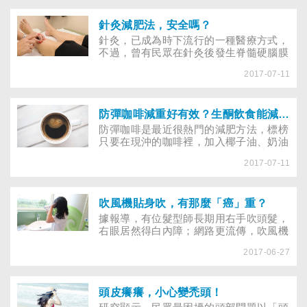
甲從何而來？該如何阻斷？今年冬天，妳
不可錯過的愛美資訊，一次報給妳知！淑
娟每週去SPA中心按摩兩次，一直維持姣
針灸減肥法，安全嗎？
好身材和光滑皮膚的她，卻不小心染上灰
針灸，已成為時下流行的一種醫療方式，
指甲，指甲變得灰黃、變形，讓她非常困
不過，曾有民眾在針灸後發生脊髓硬腦膜
擾。據報導，灰指甲不再是男性專利，隨
外出血，導致全身癱瘓，也有患者因為針
著水晶指甲、健身房、SPA的流行，年輕
2017-07-11
具不乾淨而感染細菌，針灸的安全性高不
女性罹患灰指甲的比例節節高升，原因是
高？對於所有疑難雜症都能一針見效嗎？
共用指甲剪、毛巾；更有人因此感染骨髓
時尚界吹起復古風，好萊塢電影興起東方
炎，慘遭「截趾」命運。
風。而在事事講求實證且一絲不苟的醫學
防彈咖啡減重好有效？生酮飲食能減肥又抗癌？破解生酮飲食，讓你減肥不傷身！
領域中，正流行一股充滿中國味兒的針灸
防彈咖啡是最近很熱門的減肥方法，標榜
風潮。
只要在現沖的咖啡裡，加入椰子油、奶油
來取代醣類（碳水化合物），在無醣的狀
2017-07-11
況下，身體只能燃脂，因為油脂是營養素
中消化最慢的，所以喝了防彈咖啡會有飽
足感，讓人中午吃得比較少，而有減重的
效果。這個減肥原理來自生酮飲食法，宣
吹風機貼身吹，有那麼「癌」重？
稱除了可以瘦身，對抗癌也很有幫助，甚
據報導，有位髮型師長期用右手吹頭髮，
至可作為運動人士的能量補充配方，防彈
右眼居然得白內障；網路更流傳，吹風機
咖啡真的這麼神奇嗎？
的電磁波足以致癌……何時開始我們依賴
2017-06-27
的家庭小幫手，成了危害健康的隱形殺
手？吹風機是生活不可或缺的良伴，也是
愛美一族的變「髮」道具，如何正確使用
吹風機，才能兼顧美麗和健康，5大吹風
頭皮癢癢，小心變禿頭！
機迷思你不可不知。