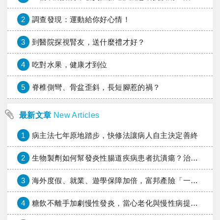
2
調查發現：運動給你好心情！
3
到醫院探視腎友，送什麼禮才好？
4
吃對水果，健康才到位
5
脊椎側彎、骨盆歪斜，長短腳惹的禍？
最新文章
New Articles
1
病主法七年原地踏步，快修法讓病人自主決定善終
2
生物製劑如何幫發炎性腸道疾病患者抗潰瘍？治療進展與健保給付困境一次看
3
海外度假、就業、遊學保障加倍，富邦產險「一期逐夢」專案加碼遠距醫療與緊急救援
4
糖飲不離手加劇慢性發炎，當心老化與慢性病提早報到