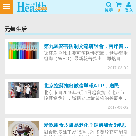
搜尋
0
登入
元氣生活
第九屆菸害防制交流研討會，兩岸四地結盟力抗菸商行銷
吸菸為全球主要可預防性死因，世界衛生
組織（WHO）最新報告指出，雖然自
2007年以來，全球對於吸菸危害的政策
2017-08-02
警告及限制增加了3倍，但菸商持續積極
行銷、開發新興菸品反制，每年仍奪走
700萬人命。WHO呼籲各國政府落實《菸
草控制框架公約》搶救生命，兩岸四地菸
北京控菸推出微信舉報APP，邀民眾參與禁菸
害防制交流平台也因應而生。
北京市自2015年6月1日起實施《北京市
控菸條例》，號稱史上最嚴格的控菸令，
規定有屋頂或加蓋的公共及工作場所、交
2017-08-02
通工具及排隊等侯區全面禁菸；中學以下
學校機構、青少年活動場所、婦幼保健機
構，室內外全區禁菸；同時禁止在學校
100公尺內設置菸草銷售店。違規吸菸者
愛吃甜食皮膚易老化？破解甜食5迷思
將處人民幣50～200元罰款，而場所經營
甜食吃多除了易肥胖，許多關於它可能引