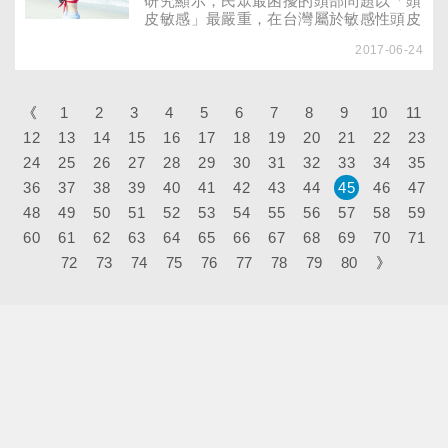
研究顯示，民眾最困擾的頭部問題以「頭
皮敏感」最嚴重，在台灣屬於敏感性頭皮
的人，平均每3人就有1人，敏感性頭皮的
2017-06-24
人易導致頭皮發炎，嚴重時還可能造成禿
頭！有這方面困擾的人，平時該如何呵護
敏感性頭皮？時令悄悄進入秋季，在季節
轉換時，敏感的頭皮會開始產生變化，不
《
1
2
3
4
5
6
7
8
9
10
11
論是頭皮屑或掉髮的情況，也開始愈來愈
12
13
14
15
16
17
18
19
20
21
22
23
明顯。
24
25
26
27
28
29
30
31
32
33
34
35
36
37
38
39
40
41
42
43
44
45
46
47
48
49
50
51
52
53
54
55
56
57
58
59
60
61
62
63
64
65
66
67
68
69
70
71
72
73
74
75
76
77
78
79
80
》