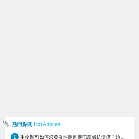
熱門點閱
Hot Articles
1
生物製劑如何幫發炎性腸道疾病患者抗潰瘍？治療進展與健保給付困境一次看