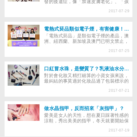
者及管理者則處人民幣2千至1萬元罰款。
發的後遺症，像「加速皮膚老化」、「孩
童易骨折」等傳言，聽起來嚇人，但真實
2017-07-29
性如何？且看專家如何解釋。天氣愈來愈
熱，與好友大啖冷飲、冰品、談天說地是
再愉快不過的事。當敏慧要享用眼前可口
的巧克力聖代時，一向注重養生的鈺潔卻
電熱式菸品類似電子煙，有害健康！董氏：菸害防制法難因應，但政府不可貿然開放
連忙提醒大家，「可別吃太多甜食，它會
「電熱式菸品」是類似電子煙的產品，澳
造成皮膚老化、頭髮變白，還會讓女生容
洲、紐西蘭、新加坡及澳門已明文禁止，
易陰道發炎」。這番話讓敏慧盯著聖代遲
美國亦未開放，台灣目前未有相對應法
遲不敢動口，直到鈺潔的先生出來打圓
2017-07-25
律，董氏基金會疾呼，政府有責任為國人
場，「偶爾才吃，沒那麼嚴重啦！別擔
健康把關，不可貿然開放！
心！」大家才放心享用。
口紅冒水珠，是變質了？乳液油水分離還能用？過期保養品原來還有這些用途
對於會化妝又精打細算的小資女孩來說，
最糾結的事莫過於化妝品過了包裝標示的
保存期限，到底該扔，還是不扔！因為即
2017-07-21
便天天化妝，像口紅、粉底還有眼影等常
常很難用完，還有些不適合自己的乳液、
保養品放在抽屜裡積灰塵，想想也覺得挺
浪費的。究竟這些產品過期了還能怎麼
做水晶指甲，反而招來「灰指甲」？
用？本文特別請到靜宜大學化妝品科學系
愛美是女人的天性，想在夏日踩著性感的
助理教授吳珮瑄及家事達人楊賢英來替我
涼鞋，秀出美美的指甲，冬天就要開始保
們說明，關於過期化妝品該注意什麼，以
養，尤其是愛擦水晶指甲的女性，更要小
及它們在生活中有甚麼妙用。
2017-07-19
心俗稱「臭甲」的灰指甲上身，到底灰指