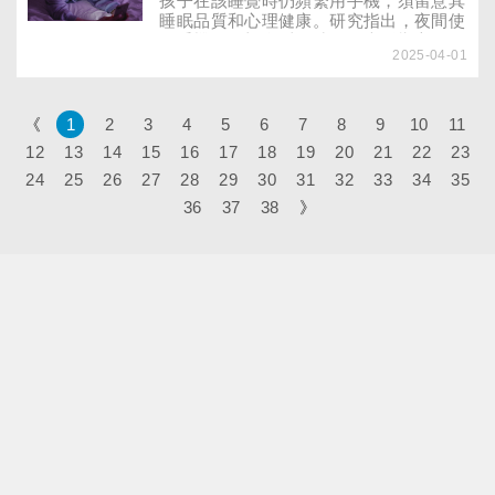
孩子在該睡覺時仍頻繁用手機，須留意其
睡眠品質和心理健康。研究指出，夜間使
用手機不僅剝奪睡眠時間，也影響心理健
2025-04-01
康，尤其是曾遭受網路霸凌的孩子。董氏
基金會心理衛生中心葉雅馨主任建議父
母，可透過3招幫孩子建立健康的手機使
用習慣。
《
1
2
3
4
5
6
7
8
9
10
11
12
13
14
15
16
17
18
19
20
21
22
23
24
25
26
27
28
29
30
31
32
33
34
35
36
37
38
》