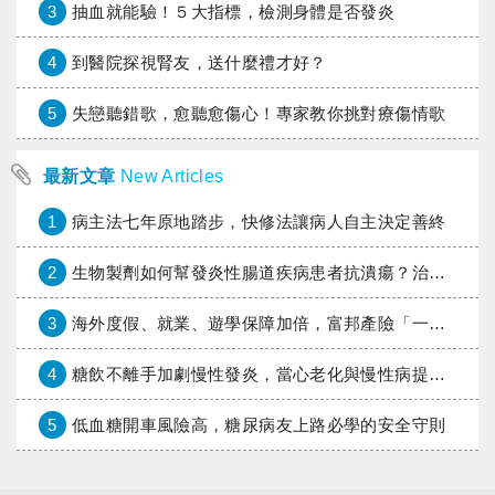
3
抽血就能驗！５大指標，檢測身體是否發炎
4
到醫院探視腎友，送什麼禮才好？
5
失戀聽錯歌，愈聽愈傷心！專家教你挑對療傷情歌
最新文章
New Articles
1
病主法七年原地踏步，快修法讓病人自主決定善終
2
生物製劑如何幫發炎性腸道疾病患者抗潰瘍？治療進展與健保給付困境一次看
3
海外度假、就業、遊學保障加倍，富邦產險「一期逐夢」專案加碼遠距醫療與緊急救援
4
糖飲不離手加劇慢性發炎，當心老化與慢性病提早報到
5
低血糖開車風險高，糖尿病友上路必學的安全守則