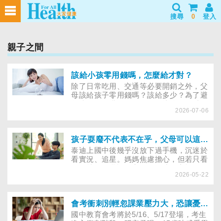
搜尋
0
登入
親子之間
該給小孩零用錢嗎，怎麼給才對？
除了日常吃用、交通等必要開銷之外，父
母該給孩子零用錢嗎？該給多少？為了避
免孩子衝動購物，不給是否比較好？以下
2026-07-06
專訪3位教育專家，解答父母的疑惑，同
時傳授親子如何約定零用錢的使用範圍，
培養正確的金錢觀。
孩子耍廢不代表不在乎，父母可以這樣開始陪他想未來
泰迪上國中後幾乎沒放下過手機，沉迷於
看實況、追星。媽媽焦慮擔心，但若只看
行為就開始批評，容易忽略孩子心裡正經
2026-05-22
歷的風暴。這篇文章想邀請你一起練習挖
掘與傾聽孩子說不出口的話。
會考衝刺別輕忽課業壓力大，恐讓憂鬱與自傷風險增且延續至成年
國中教育會考將於5/16、5/17登場，考生