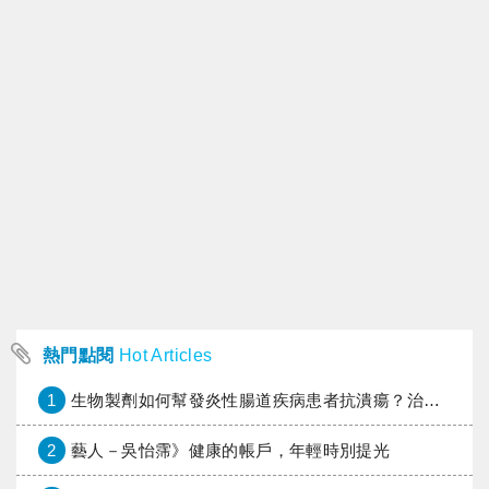
熱門點閱
Hot Articles
1
生物製劑如何幫發炎性腸道疾病患者抗潰瘍？治療進展與健保給付困境一次看
2
藝人－吳怡霈》健康的帳戶，年輕時別提光