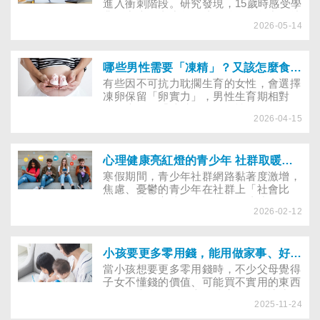
進入衝刺階段。研究發現，15歲時感受學
業壓力大的青少年，成年後的數年中仍持
2026-05-14
續較高的憂鬱症狀。董氏基金會提醒適度
的學業壓力可激勵學習，但過大的壓力可
能對青少年的心理健康帶來長久的負面影
響。
哪些男性需要「凍精」？又該怎麼食療養精子
有些因不可抗力耽擱生育的女性，會選擇
凍卵保留「卵實力」，男性生育期相對
長，也需要「凍精」嗎？女性有三個月的
2026-04-15
黃金養卵期，男性則可吃什麼養好精子？
此外，女性可捐卵，男性也可捐精，且有
營養補助費嗎？
心理健康亮紅燈的青少年 社群取暖愁更愁！
寒假期間，青少年社群網路黏著度激增，
焦慮、憂鬱的青少年在社群上「社會比
較」的比例高達48％，是一般青少年的兩
2026-02-12
倍。他們易因網路上的按讚或留言而情緒
波動，難控制使用時間。家長如何辨識危
機、適時介入，可參考專家建議。
小孩要更多零用錢，能用做家事、好成績來換嗎？
當小孩想要更多零用錢時，不少父母覺得
子女不懂錢的價值、可能買不實用的東西
而不願意多給；但也有些家長為了讓孩子
2025-11-24
理解錢財得來不易，以參與家務、考好成