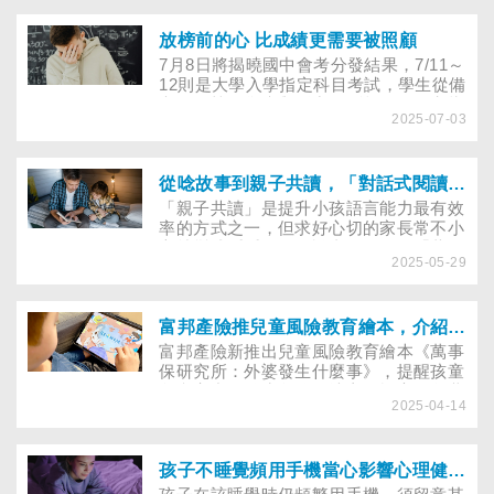
績當作調漲零用錢的條件，這樣適當嗎？
給與不給，如何拿捏？
放榜前的心 比成績更需要被照顧
7月8日將揭曉國中會考分發結果，7/11～
12則是大學入學指定科目考試，學生從備
考到放榜，焦慮與壓力不斷起伏。研究指
2025-07-03
出，等待成績時承受的壓力，比發現考試
不及格後所感受到的壓力更大。董氏基金
會心理衛生中心主任葉雅馨建議考生，3
步驟練習接納焦慮的情緒。
從唸故事到親子共讀，「對話式閱讀」提升幼兒語言能力
「親子共讀」是提升小孩語言能力最有效
率的方式之一，但求好心切的家長常不小
心就變成滔滔不絕的說書人。啟動「共
2025-05-29
讀」不難，重要的是增加親子閱讀時的
「對話互動」，語言治療師傳授技巧，讓
新手爸媽快速上手！
富邦產險推兒童風險教育繪本，介紹失智症並提醒留意居家風險
富邦產險新推出兒童風險教育繪本《萬事
保研究所：外婆發生什麼事》，提醒孩童
留意家中易發生危險的地方，於官網免費
2025-04-14
下載。本繪本與老人福利推動聯盟合作，
介紹失智症徵兆，希望強化大眾的失智症
認知，也期待孩童關懷長輩。
孩子不睡覺頻用手機當心影響心理健康，尤其是曾被網路霸凌者