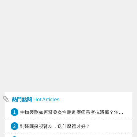
熱門點閱
Hot Articles
1
生物製劑如何幫發炎性腸道疾病患者抗潰瘍？治療進展與健保給付困境一次看
2
到醫院探視腎友，送什麼禮才好？