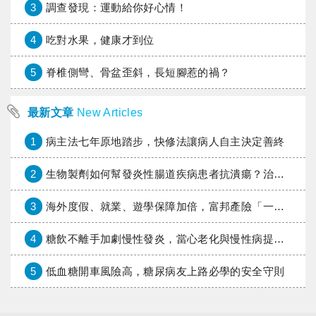
3
調查發現：運動給你好心情！
4
吃對水果，健康才到位
5
脊椎側彎、骨盆歪斜，長短腳惹的禍？
最新文章
New Articles
1
病主法七年原地踏步，快修法讓病人自主決定善終
2
生物製劑如何幫發炎性腸道疾病患者抗潰瘍？治療進展與健保給付困境一次看
3
海外度假、就業、遊學保障加倍，富邦產險「一期逐夢」專案加碼遠距醫療與緊急救援
4
糖飲不離手加劇慢性發炎，當心老化與慢性病提早報到
5
低血糖開車風險高，糖尿病友上路必學的安全守則