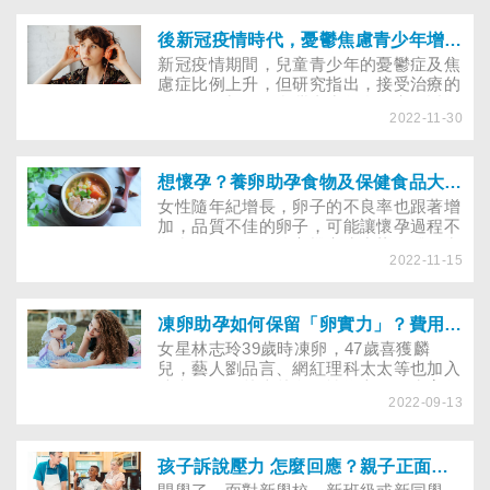
緩要回歸社群互動，專家建議3招幫孩子
調適回歸群體生活！
後新冠疫情時代，憂鬱焦慮青少年增加，但求助少
新冠疫情期間，兒童青少年的憂鬱症及焦
慮症比例上升，但研究指出，接受治療的
卻沒有增加。而台灣青少年自殺率，近年
2022-11-30
也不減反增，憂鬱症狀愈嚴重者，求助比
例愈低，建議出現這些症狀，快求助專
業……
想懷孕？養卵助孕食物及保健食品大公開
女性隨年紀增長，卵子的不良率也跟著增
加，品質不佳的卵子，可能讓懷孕過程不
順利、不孕、有較高機率生出染色體異常
2022-11-15
的胎兒。中、西醫師提醒中將湯、四物湯
別亂補，3款養卵養生茶、5種助孕營養
素，幫你孕育好卵子！
凍卵助孕如何保留「卵實力」？費用多少 有補助嗎？
女星林志玲39歲時凍卵，47歲喜獲麟
兒，藝人劉品言、網紅理科太太等也加入
凍卵行列…越來越多女性擔心錯過生育年
2022-09-13
紀，先將卵子「凍起來」。想懷孕，最好
幾歲前凍卵？要做哪些檢查？如何取卵？
凍卵的費用、有補助嗎？凍卵會變胖、過
度刺激卵巢嗎？冷凍的卵子又可保存多
孩子訴說壓力 怎麼回應？親子正面溫暖的溝通氛圍，有助青少年因應壓力
久？