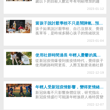
歲以下的自殺人數近年有明顯增加的趨
勢。憂鬱是年輕人罹病、失能及自殺的主
2023-01-12
因之一，荷蘭研究將證實學校推動以積極
心理學和認知行為療法設計的「快樂課
程」，有助於學童預防憂鬱！
當孩子說討厭學校不只是鬧脾氣...預防兒童憂鬱症注意4現象
孩子如果說討厭學校、自己沒朋友、覺得
孤單等​，是時候多關心孩子的情緒狀況
了！研究發現，厭惡學校、孤獨、自我憎
2023-01-04
恨和自卑是兒童憂鬱症狀的核心現象，宜
幫助孩子適時尋求協助。
使用社群時間過長 年輕人憂鬱的風險增高！2指標檢視孩子是否網路成癮
從新冠疫情爆發到後疫情時代，覺得孩子
使用網路時間更長、人際互動更依賴社群
平臺嗎？研究發現，使用社群的時間越
2022-12-19
長，可能增加罹患憂鬱症的風險，尤其對
具高度神經質與低親和特質者影響更大。
年輕人受新冠疫情影響，變得更情緒化和降低抗壓性？3招幫孩子調適回歸群體生活
新冠病毒不只影響身體症狀，研究指出，
新冠疫情盛行可能讓年輕族群人格特質變
化，變得更情緒化，更易感受到壓力，合
2022-12-07
作性、信任感和責任心都較低。當疫情減