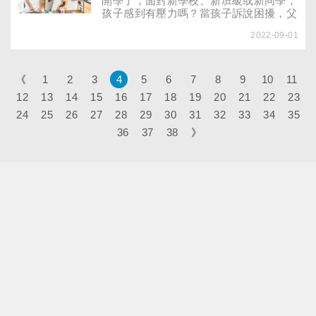
開學了，面對新學校、新班級或新同學，
孩子感到有壓力嗎？當孩子訴說困擾，父
母該怎麼回應？董氏基金會舉研究提醒，
2022-09-01
和孩子對話時，不論是言語、表情或態
度，給予正向支持與溫暖的回應，有助於
青少年因應壓力、適應新的環境。
《
1
2
3
4
5
6
7
8
9
10
11
12
13
14
15
16
17
18
19
20
21
22
23
24
25
26
27
28
29
30
31
32
33
34
35
36
37
38
》