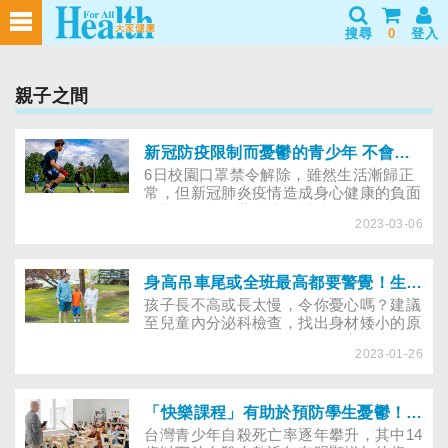
搜尋
0
登入
親子之間
新冠防疫限制而憂鬱的青少年 不會隨解封自行痊癒！董氏提醒：成為孩子的好隊友 陪他們求助專業
6日校園口罩禁令解除，雖然生活漸歸正
常，但新冠肺炎疫情造成身心健康的負面
影響，不會隨著疫情解封就自動恢復。研
2023-03-06
究指出，在新冠病毒流行期間，兒童青少
年憂鬱症狀增加，停課等防疫限制是造成
此現象的主因之一。
身高吊車尾或全班最高都要警覺！生長激素缺乏或性早熟會讓孩子長不高
孩子長不高或長太慢，令你憂心嗎？建議
至兒童內分泌科檢查，找出身材矮小的原
因、對症治療。然而，女孩身高全班第一
2023-01-26
名卻胸部突起，也要警覺，以免性早熟讓
生長板提早閉合，之後身高反而易被超
越！
「快樂課程」有助於預防學生憂鬱！防範青少年自殺需多管齊下
台灣青少年自殺死亡率逐年攀升，其中14