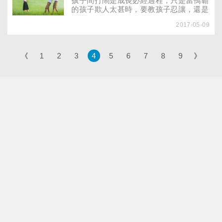
孩子間打鬧是成長必經過程，只是當鴨霸
的孩子欺人太甚時，要教孩子忍讓，還是
視情況還擊？
2017-05-09
《
1
2
3
4
5
6
7
8
9
》