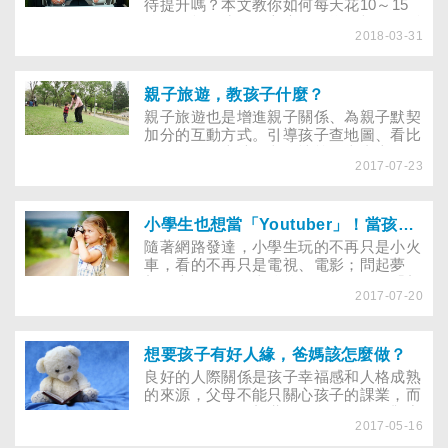
遊戲，讓不少家長心生疑慮，究竟要怎麼
待提升嗎？本文教你如何每天花10～15
教育小孩，孩子才懂得拿捏遊戲與現實世
分鐘，打開孩子的心房，在增進親子關係
界之間的分際，避免引起不必要的恐慌？
2018-03-31
的同時，也讓孩子學會處理負面情緒，分
享快樂！
親子旅遊，教孩子什麼？
親子旅遊也是增進親子關係、為親子默契
加分的互動方式。引導孩子查地圖、看比
例尺、瞭解當地人文風情等，當書本的知
2017-07-23
識一一在現實生活兌現，孩子臉上展開的
笑容與得到的成就感，相信也能帶領他邁
向未來的人生旅程…台灣板橋地方法院少
年保護調查官，也是《陪你去環島》一書
小學生也想當「Youtuber」！當孩子模仿「網紅」，言行脫序無法分辨是非時，父母該如何溝通？
的作者盧蘇偉，3年前給獨子盧蘇士的小
​隨著網路發達，小學生玩的不再只是小火
學畢業禮物，是單車環遊台灣9天。和兒
車，看的不再只是電視、電影；問起夢
子相處融洽的盧蘇偉說，經過9天的旅
想，也不再只是當總統、明星，而是「想
程，讓他與孩子的關係變得更親密。同
2017-07-20
當Youtuber」。近幾個月，也有不少國小
時，藉由這幾天的相處，和兒子交換許多
生開始模仿點擊率高的當紅Youtuber，拍
想法，不僅孩子在這9天成長很多，他個
攝玩具開箱影片、VLOG等，在網路分享
人也有一番感觸。
後引起一陣熱議。有人認為從小便學習如
想要孩子有好人緣，爸媽該怎麼做？
何拍影片不是件壞事，但當YouTube上亂
良好的人際關係是孩子幸福感和人格成熟
象橫生，高點擊率的當紅Youtuber為了點
的來源，父母不能只關心孩子的課業，而
閱率，拍出丟擲刀槍、在外國地鐵奔跑等
忽略人際互動。新世代的父母，如何觀察
危險內容的時候，不少孩子觀看時無法分
2017-05-16
孩子是否有交友障礙？又該如何找出在人
辨是非，對於Youtuber脫序的行為不但認