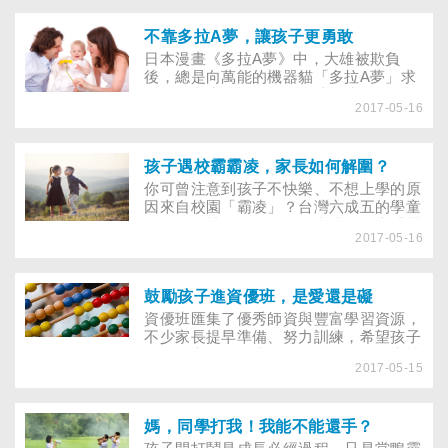
際互動上幫倒忙的人，幫孩子排除障礙？
同，甚至還認為「很酷」。面對這些似是
而非卻又無法可管的狀況，父母應該怎麼
不靠多拉A夢，讓孩子更勇敢
辦？
日本漫畫《多拉A夢》中，大雄被欺負
後，總是向萬能的機器貓「多拉A夢」求
救。現實生活裡，父母無法給孩子一個
2017-05-16
「多拉A夢」，但可以幫孩子注入強而有
力的預防針，避免霸凌找上門。
孩子遇校霸霸凌，家長如何解圍？
你可曾注意到孩子不快樂、不想上學的原
因來自校園「霸凌」？台灣六成五的學童
在學校有被欺負的經驗，當孩子遇上「霸
2017-05-16
凌」，爸媽如何靠智慧化解危機？
鼓勵孩子進資優班，是愛還是礙
資優班匯集了優秀師資與豐富學習資源，
不少家長提早準備、努力訓練，希望孩子
能早日考進資優班，然而，念了資優班就
2017-05-15
真的會變菁英嗎？
媽，同學打我！我能不能還手？