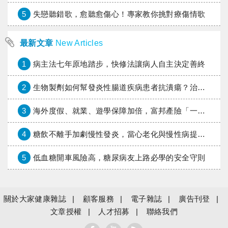
5
失戀聽錯歌，愈聽愈傷心！專家教你挑對療傷情歌
最新文章
New Articles
1
病主法七年原地踏步，快修法讓病人自主決定善終
2
生物製劑如何幫發炎性腸道疾病患者抗潰瘍？治療進展與健保給付困境一次看
3
海外度假、就業、遊學保障加倍，富邦產險「一期逐夢」專案加碼遠距醫療與緊急救援
4
糖飲不離手加劇慢性發炎，當心老化與慢性病提早報到
5
低血糖開車風險高，糖尿病友上路必學的安全守則
關於大家健康雜誌
顧客服務
電子雜誌
廣告刊登
文章授權
人才招募
聯絡我們