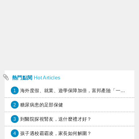
熱門點閱
Hot Articles
1
海外度假、就業、遊學保障加倍，富邦產險「一期逐夢」專案加碼遠距醫療與緊急救援
2
糖尿病患的足部保健
3
到醫院探視腎友，送什麼禮才好？
4
孩子遇校霸霸凌，家長如何解圍？