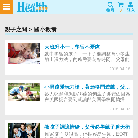
搜尋
0
登入
親子之間
> 國小教養
大班升小一，學習不憂慮
戲中學習的孩子，一下子要調整為小學生
的上課方法，的確需要花點時間。父母能
否預先調整作息、建立良好的學習態度是
2018-04-18
決定孩子適應良好與否的關鍵。每年9月
都有一批6足歲的孩子進入正式教育體
制，成為小一新鮮人，許多大人都好奇，
這些稚氣未脫，才剛換下圍兜，捨不得和
小男孩愛玩刀槍，著迷格鬥遊戲，父母該禁止？
點心說拜拜的小可愛，他們能坐在教室裡
藝人狄鶯和孫鵬18歲的獨生子孫安佐因為
專心地上課，認真地學習嗎？
在美國揚言要到就讀的美國學校開槍掃
射，遭到警方逮捕。儘管夫妻兩人強調孩
2018-04-03
子只是和同學打嘴砲、開玩笑，但賓州警
方卻搜出更多證物，指孫安佐不僅持有一
把9釐米手槍，還擁有超過1600發子彈，
震驚社會。其實，不只孫安佐，許多小男
教孩子調適情緒，父母必學親子聊天術
生都很喜歡玩具槍或是玩打打殺殺的格鬥
你家孩子IQ很高，但很容易生氣，EQ有