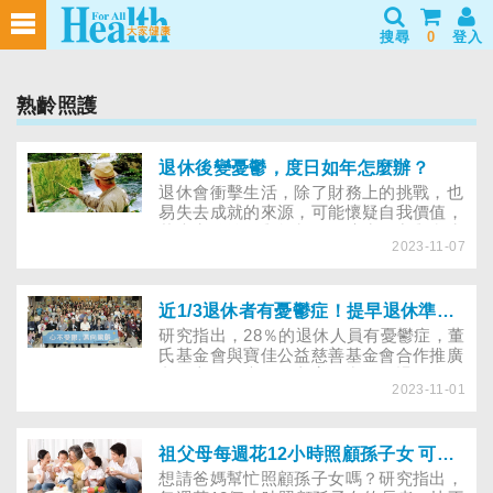
搜尋
0
登入
熟齡照護
退休後變憂鬱，度日如年怎麼辦？
退休會衝擊生活，除了財務上的挑戰，也
易失去成就的來源，可能懷疑自我價值，
若未充分準備與規劃，易適應不良與產生
2023-11-07
憂鬱、焦慮等心理健康問題。觀察2重
點，覺察與接納情緒的變化，做出改變，
重新安排想要的生活。
近1/3退休者有憂鬱症！提早退休準備、學習自我接納，能減少憂鬱！
研究指出，28％的退休人員有憂鬱症，董
氏基金會與寶佳公益慈善基金會合作推廣
老年心理健康促進方案，出版《退休後，
2023-11-01
我會去找你》新書及「接納，心不受限」
老年憂鬱防治宣導影片。呼籲民眾累積退
休復原力，實踐樂齡生活、掌握退休主控
權。
祖父母每週花12小時照顧孫子女 可避免孤獨、獲得成就感
想請爸媽幫忙照顧孫子女嗎？研究指出，