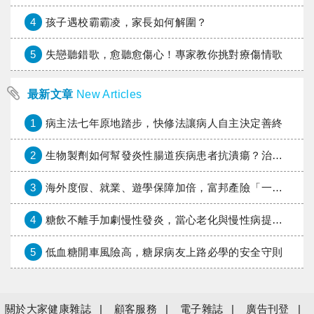
4
孩子遇校霸霸凌，家長如何解圍？
5
失戀聽錯歌，愈聽愈傷心！專家教你挑對療傷情歌
最新文章
New Articles
1
病主法七年原地踏步，快修法讓病人自主決定善終
2
生物製劑如何幫發炎性腸道疾病患者抗潰瘍？治療進展與健保給付困境一次看
3
海外度假、就業、遊學保障加倍，富邦產險「一期逐夢」專案加碼遠距醫療與緊急救援
4
糖飲不離手加劇慢性發炎，當心老化與慢性病提早報到
5
低血糖開車風險高，糖尿病友上路必學的安全守則
關於大家健康雜誌
顧客服務
電子雜誌
廣告刊登