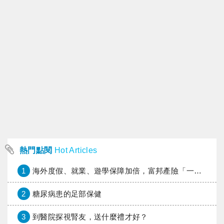
熱門點閱
Hot Articles
1
海外度假、就業、遊學保障加倍，富邦產險「一期逐夢」專案加碼遠距醫療與緊急救援
2
糖尿病患的足部保健
3
到醫院探視腎友，送什麼禮才好？