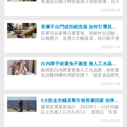
每週花12個小時照顧孫子女的長者，比不
照顧孫子者感到孤獨的可能性低於60％。
2023-08-23
要注意的是請父母顧孫的時間不要過長，
父母體力可以勝任，照顧孫子女才是樂齡
的方式。
長輩不出門或拒絕洗澡 如何引導其改變？
長輩宅在家整日看電視，拒絕外出活動，
以致體力、反應力大幅衰退，或行動不便
卻抗拒家人協助洗澡，讓你不知如何幫忙
2023-07-24
嗎？換個說法，或由兒孫、同輩朋友發揮
穿針引線作用，能增加長者說YES的機
會，踏出改變的第一步！
白內障手術避免不滿意 換人工水晶體前該懂的8關鍵
眼睛因白內障要更換人工水晶體，術前要
告訴醫師哪些用眼習慣？「超音波晶體乳
化手術」和「傳統白內障手術」有何差
2023-07-16
異？何謂飛秒雷射？單焦、多焦水晶體差
在哪？白內障手術後乾眼症會加劇嗎？讓
醫師解答你的疑惑！
5大防走失輔具幫失智長輩回家 你準備了嗎？
據警政署最新統計，2022年1～10月65歲
以上失蹤人口共4,157人，原因以「失智
症走失」1,323人居冠(註)。其實，有5大
2023-05-30
輔具（愛的手鍊、愛心布標、緊急連絡