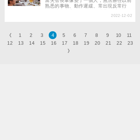
當失智長輩像變了一個人，無法勝任以前
熟悉的事物、動作遲緩、常出現反常行
為，或常半夜說不舒服，吵著要看醫
2022-12-02
師……照顧者長期照護常會很疲累。過來
人分享照護失智症或憂鬱症長輩的變通作
法，避免招架不住而累倒……
《
1
2
3
4
5
6
7
8
9
10
11
12
13
14
15
16
17
18
19
20
21
22
23
》