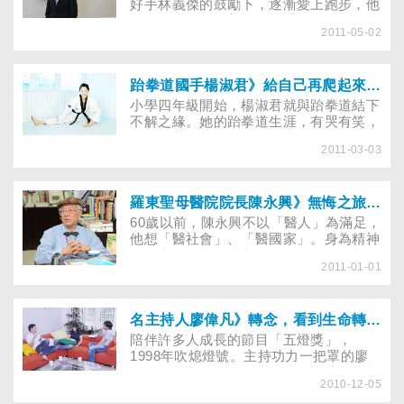
好手林義傑的鼓勵下，逐漸愛上跑步，他
發現跑步不但改善自己暴躁易怒的脾氣，
2011-05-02
也磨出勇於挑戰自我的意志力，堅持到底
的運動精神，也成了他帶領福斯汽車的風
格。
跆拳道國手楊淑君》給自己再爬起來的力量
小學四年級開始，楊淑君就與跆拳道結下
不解之緣。她的跆拳道生涯，有哭有笑，
有起有落，就像她自己很喜歡的一句話，
2011-03-03
「哭哭笑笑才是人生」。2007年，她在
奧運世界區資格賽力克各國英雌，拿下女
子第一量級金牌，可惜隨後她在北京奧運
因壓力太大而受挫；去年廣州亞運，原本
羅東聖母醫院院長陳永興》無悔之旅，無懼的實踐
她金牌呼聲極高，無奈碰到不公判決，使
60歲以前，陳永興不以「醫人」為滿足，
她一度陷入是否繼續在熱愛的跆拳道路
他想「醫社會」、「醫國家」。身為精神
上，選擇再戰下去，現在她決定爭取再戰
科醫生，卻也從事文化工作、發起人權活
2012倫敦奧運的資格，贏回屬於她應得
2011-01-01
動，更投身民主運動及政治領域。現在，
的榮譽……
他向自己的60歲告別，準備過另一個不一
樣的人生……
名主持人廖偉凡》轉念，看到生命轉圜的點
陪伴許多人成長的節目「五燈獎」，
1998年吹熄燈號。主持功力一把罩的廖
偉凡，歷經了工作轉型、失婚、成為單親
2010-12-05
父親等人生挑戰，終於領悟幸福不必遠