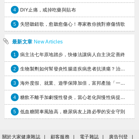
4
DIY止痛，戒掉吃藥與貼布
5
失戀聽錯歌，愈聽愈傷心！專家教你挑對療傷情歌
最新文章
New Articles
1
病主法七年原地踏步，快修法讓病人自主決定善終
2
生物製劑如何幫發炎性腸道疾病患者抗潰瘍？治療進展與健保給付困境一次看
3
海外度假、就業、遊學保障加倍，富邦產險「一期逐夢」專案加碼遠距醫療與緊急救援
4
糖飲不離手加劇慢性發炎，當心老化與慢性病提早報到
5
低血糖開車風險高，糖尿病友上路必學的安全守則
關於大家健康雜誌
顧客服務
電子雜誌
廣告刊登