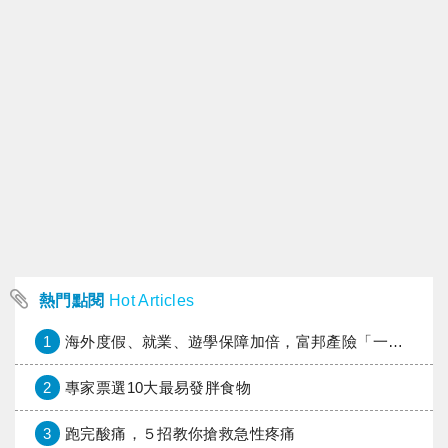
熱門點閱
Hot Articles
1
海外度假、就業、遊學保障加倍，富邦產險「一期逐夢」專案加碼遠距醫療與緊急救援
2
專家票選10大最易發胖食物
3
跑完酸痛，５招教你搶救急性疼痛