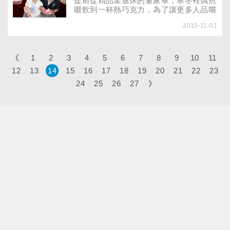
提前從精品業退休的董家華，寒冬裡偶然
啜飲到一杯熱巧克力，為了讓更多人品嚐
到這感動的滋味，她遠赴巴黎代理法國頂
2010-11-01
級巧克力，要一輩子享受這幸福的苦甜滋
味。
《
1
2
3
4
5
6
7
8
9
10
11
12
13
14
15
16
17
18
19
20
21
22
23
24
25
26
27
》