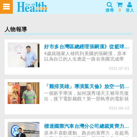
搜尋
0
登入
人物報導
好市多台灣區總經理張嗣漢》從籃球員到總經理，投出不一樣的人生
4歲就隨家人移民到美國的張嗣漢，原本
以為自己的人生應是一路在美國完成學
業、工作，沒想到從小對籃球的興趣，讓
2011-07-01
他曾以籃球員的身分，應邀回台打球3
年，然而，他不眷戀籃球明星的光環，照
著自己的人生規劃，急流勇退轉戰商
場……
「雞排英雄」導演葉天倫》放空一切，才有新方向
一個新手導演，如何讓秀場天王豬哥亮復
出，接下電影飆戲？第一部執導的電影就
破億賣作，葉天倫如何在電影世界中完成
2011-06-10
他的夢想？面對壓力大到無以復加的情況
時，他如何將打結的瓶頸鬆開……
標達國際汽車台灣分公司總裁黃齊力》不給自己不運動的理由！
原本不喜歡運動、跑步的黃齊力，在超馬