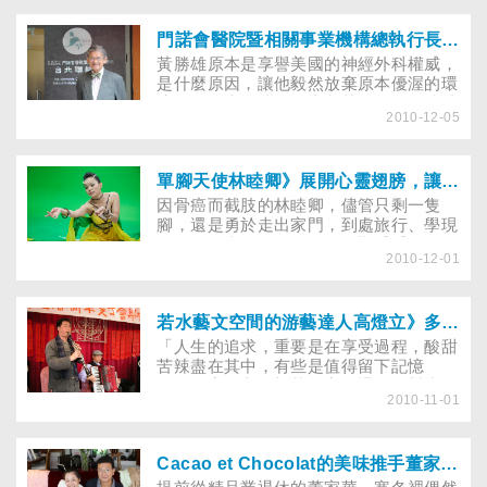
求，「與其看生命不好的一面，不如把時
間花在發現美好的事物上」。
門諾會醫院暨相關事業機構總執行長黃勝雄》奉獻豐富了生命
黃勝雄原本是享譽美國的神經外科權威，
是什麼原因，讓他毅然放棄原本優渥的環
境，跑到東台灣的後山墾荒，而且一待就
2010-12-05
將近20年？門諾醫院因他而有了大幅提升
和改變，黃勝雄卻謙卑地說：「雖然大家
都認為我改造了門諾，其實，是門諾讓我
更深入地認識台灣人，也看到其他人看不
單腳天使林睦卿》展開心靈翅膀，讓幸福起飛
到的台灣精神……」。
因骨癌而截肢的林睦卿，儘管只剩一隻
腳，還是勇於走出家門，到處旅行、學現
代舞、攀岩……雖然過程困難重重，但從
2010-12-01
不放棄任何體驗人生的機會。她說：「不
停留在過去的挫折，活在當下，才能堅定
朝目標前進」。
若水藝文空間的游藝達人高燈立》多走、多看，生命自然長
「人生的追求，重要是在享受過程，酸甜
苦辣盡在其中，有些是值得留下記憶
的」。高燈立在部落格寫下退休後對生命
2010-11-01
的體會與領悟，意味深遠耐人尋味。
Cacao et Chocolat的美味推手董家華》徜徉巧克力的幸福