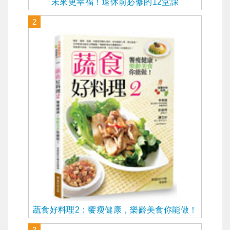
未來更幸福！退休前必修的12堂課
2
蔬食好料理2：饗瘦健康，樂齡美食你能做！
3