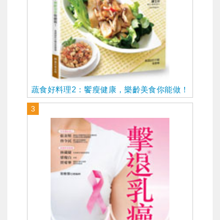
蔬食好料理2：饗瘦健康，樂齡美食你能做！
3