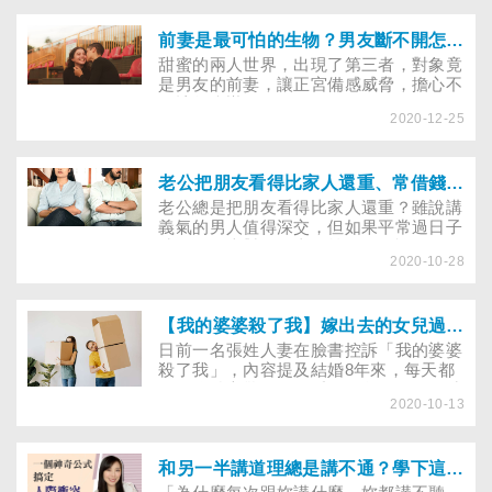
前妻是最可怕的生物？男友斷不開怎麼辦？專家揭露攻防心戰完勝大解析！
甜蜜的兩人世界，出現了第三者，對象竟
是男友的前妻，讓正宮備感威脅，擔心不
已該怎麼辦？
2020-12-25
老公把朋友看得比家人還重、常借錢給別人，不會拒絕怎麼辦？
老公總是把朋友看得比家人還重？雖說講
義氣的男人值得深交，但如果平常過日子
時，另一半對外人太過義氣，不論開口借
2020-10-28
多少錢，總是有求必應，很難不影響到自
己的家庭！本文請來心理師分享，當老公
總是拒絕不了親友要求、借錢給親友時，
該怎麼點醒他，讓他知道可以理智借錢、
【我的婆婆殺了我】嫁出去的女兒過世，娘家有權利整理她的遺物嗎？學下這招，不用以性命反抗，溫和地化解婆媳衝突！
不傷人情，又能守護家庭小金庫的方法
日前一名張姓人妻在臉書控訴「我的婆婆
呢？
殺了我」，內容提及結婚8年來，每天都
過得膽戰心驚、天天看人臉色，三不五時
2020-10-13
就遭婆婆言語霸凌，只要說錯一次話，就
會被無視、被恐嚇，讓她身心飽受折磨，
想要正常一點活著都不行，「不是想死，
是活不了了！」她表示，儘管還是很愛老
和另一半講道理總是講不通？學下這個溝通技巧，搞定各種人際衝突！
公和孩子，但已無力繼續這樣痛苦的人