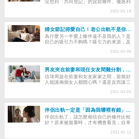
沒想到「共同登記」的貸款條件、優惠利
率沒有「單獨登記」划算，然而，房子登
2021-03-18
記在對方名下，若日後感情生變，難免擔
心「人財兩失」，到底共同負擔房貸的自
己，該如何保障權益？用「預告登記」較
能避免對方擅自處理房產嗎？
婦女節記得愛自己！老公出軌不是你比較差，心理師教重建自信
為什麼另一半愛上條件遠不及我的人？是
自己的吸引力不夠嗎？吸引力的來源，及
發展歷程是什麼？每個人都希望自己有吸
2021-03-08
引力，能夠賞心悅目多一些， 然而你第
一個要取悅，也最該取悅的對象，是自
己。
男友夾在前妻和現任女友間難分割，該如何解決三角關係僵局？
信瑋周旋在前妻和女友家家之間，當個好
人能讓兩個女人都開心嗎？還是反而讓三
個人都不快樂，浪費彼此多年青春？
2021-03-05
伴侶出軌一定是「因為我哪裡有錯」！受傷的自己如何掙脫自卑感？
伴侶出軌了，該怎麼相信自己的條件比較
好？原來被拋棄時，才有機會看見，自卑
感藏得好深好深。
2021-01-11