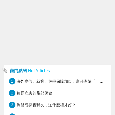
熱門點閱
Hot Articles
1
海外度假、就業、遊學保障加倍，富邦產險「一期逐夢」專案加碼遠距醫療與緊急救援
2
糖尿病患的足部保健
3
到醫院探視腎友，送什麼禮才好？