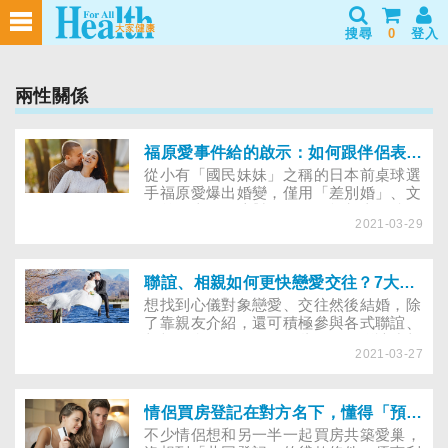
搜尋
0
登入
兩性關係
福原愛事件給的啟示：如何跟伴侶表達這讓我不舒服了
從小有「國民妹妹」之稱的日本前桌球選
手福原愛爆出婚變，僅用「差別婚」、文
化差異來理解這對男女，可能都太過狹
2021-03-29
隘，婚姻故事百百種，我們也來看看其他
人妻在婚姻中可能面對哪些為難……
聯誼、相親如何更快戀愛交往？7大成功秘笈專家報你知
想找到心儀對象戀愛、交往然後結婚，除
了靠親友介紹，還可積極參與各式聯誼、
相親媒合活動，只是有些人屢次聯誼或相
2021-03-27
親都失敗，一直抱怨運氣不佳或沒人介紹
好對象，到底出了什麼問題？
情侶買房登記在對方名下，懂得「預告登記」更能保障權益！
不少情侶想和另一半一起買房共築愛巢，