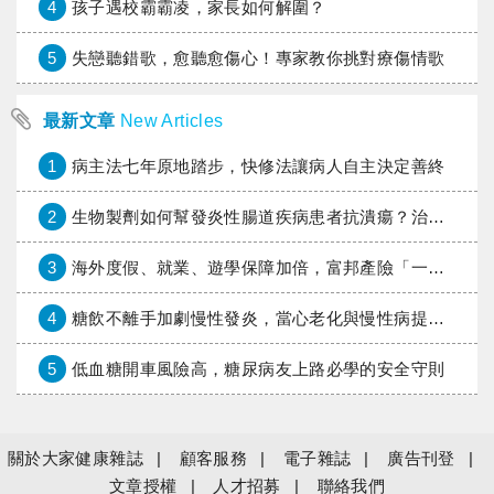
4
孩子遇校霸霸凌，家長如何解圍？
5
失戀聽錯歌，愈聽愈傷心！專家教你挑對療傷情歌
最新文章
New Articles
1
病主法七年原地踏步，快修法讓病人自主決定善終
2
生物製劑如何幫發炎性腸道疾病患者抗潰瘍？治療進展與健保給付困境一次看
3
海外度假、就業、遊學保障加倍，富邦產險「一期逐夢」專案加碼遠距醫療與緊急救援
4
糖飲不離手加劇慢性發炎，當心老化與慢性病提早報到
5
低血糖開車風險高，糖尿病友上路必學的安全守則
關於大家健康雜誌
顧客服務
電子雜誌
廣告刊登
文章授權
人才招募
聯絡我們