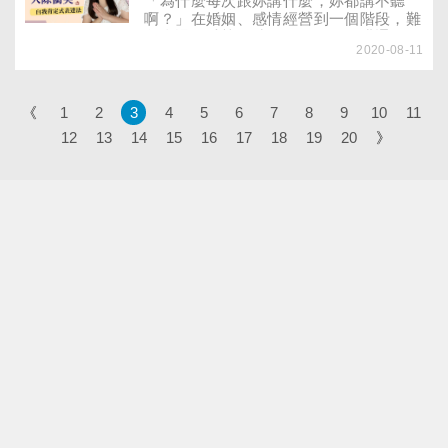
「為什麼每次跟妳講什麼，妳都講不聽
生，留下這份公開遺書後，她隨即輕生，
啊？」在婚姻、感情經營到一個階段，難
「永遠不見，我解脫了。」
免會遇到爭執的時候；明明已經溝通過的
2020-08-11
老問題，卻又在雙方情緒最高點時浮上檯
面。在所有人際關係中，吵架是一定會有
的事情，但「吵不到位的架」才是消磨關
係的利刃！
《
1
2
3
4
5
6
7
8
9
10
11
12
13
14
15
16
17
18
19
20
》