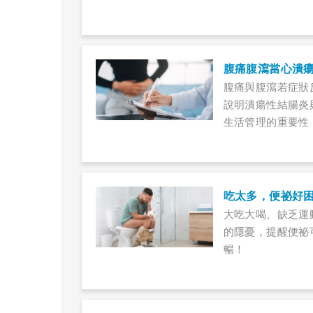
情。
腹痛腹瀉當心潰
腹痛與腹瀉若症狀
說明潰瘍性結腸炎
生活管理的重要性
吃太多，便祕好
大吃大喝、缺乏運
的隱憂，提醒便祕
暢！