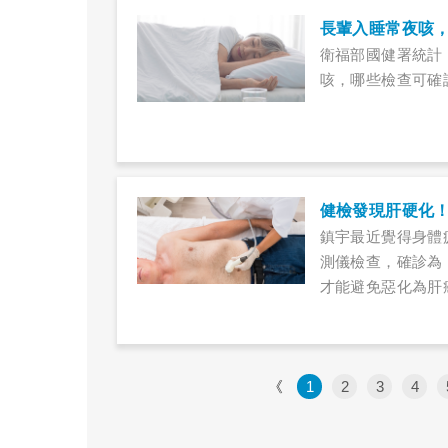
長輩入睡常夜咳
衛福部國健署統計
咳，哪些檢查可確
健檢發現肝硬化
鎮宇最近覺得身體
測儀檢查，確診為
才能避免惡化為肝
《
1
2
3
4