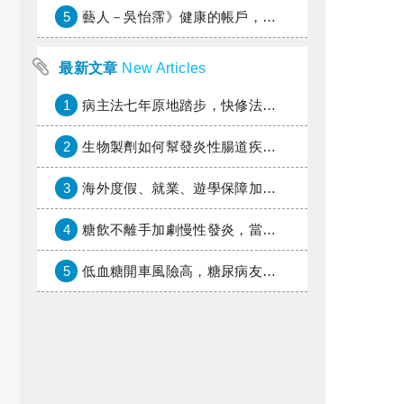
5
藝人－吳怡霈》健康的帳戶，年輕時別提光
最新文章
New Articles
1
病主法七年原地踏步，快修法讓病人自主決定善終
2
生物製劑如何幫發炎性腸道疾病患者抗潰瘍？治療進展與健保給付困境一次看
3
海外度假、就業、遊學保障加倍，富邦產險「一期逐夢」專案加碼遠距醫療與緊急救援
4
糖飲不離手加劇慢性發炎，當心老化與慢性病提早報到
5
低血糖開車風險高，糖尿病友上路必學的安全守則