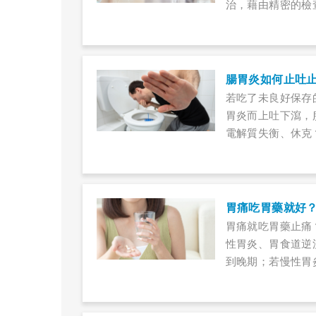
治，藉由精密的檢
腸胃炎如何止吐
若吃了未良好保存
胃炎而上吐下瀉，
電解質失衡、休克
胃痛吃胃藥就好
胃痛就吃胃藥止痛
性胃炎、胃食道逆
到晚期；若慢性胃
查。