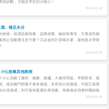
查與診斷，才能及早告別火燒心！
2024-12-18
止瀉、補足水分
的食物，或感染腺病毒、諾羅病毒、輪狀病毒等，引發急性腸
服用止瀉藥要注意什麼？又該如何計算喝水量，避免脫水導致
？
2024-09-03
？小心忽略其他疾病
？小心忽略了膽管、膽囊、胰臟、大腸等問題。早期胃癌、慢
流、感染幽門桿菌不會有痛感。若胃癌出現痛感，可能已進展
炎出現痛感，則可能有嚴重的胃潰瘍。胃痛務必找專科醫師檢
2024-08-29