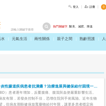
登入
註冊
0
大家健康
熱門關鍵字.
醫美
、
減肥
、
降溫
活水
元氣生活
兩性關係
親子之間
熟齡照護
人
生物製劑如何幫發炎性腸道疾病患者抗潰瘍？治療進展與健保給付困境一次看
IBD）患者逐年增加，反覆腹痛、腹瀉與血便嚴重影響生活。
病友有限，若發炎控制不佳，恐增住院與手術風險。近年生物
望，但病友期盼健保放寬藥物給付年限，讓更多患者穩定病