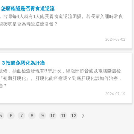
，怎麼確認是否胃食道逆流
，台灣每4人就有1人飽受胃食道逆流困擾。若長輩入睡時常夜
認夜咳是否為胃酸逆流引發？
2024-08-02
！３招避免惡化為肝癌
疲倦，抽血檢查發現有B型肝炎，經腹部超音波及電腦斷層檢
「初期肝硬化」。肝硬化能痊癒嗎？到底肝硬化該如何治療，
癌？
2024-07-19
5
6
7
8
9
10
11
12
》