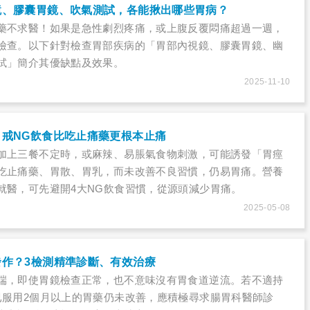
鏡、膠囊胃鏡、吹氣測試，各能揪出哪些胃病？
藥不求醫！如果是急性劇烈疼痛，或上腹反覆悶痛超過一週，
檢查。以下針對檢查胃部疾病的「胃部內視鏡、膠囊胃鏡、幽
試」簡介其優缺點及效果。
2025-11-10
戒NG飲食比吃止痛藥更根本止痛
加上三餐不定時，或麻辣、易脹氣食物刺激，可能誘發「胃痙
吃止痛藥、胃散、胃乳，而未改善不良習慣，仍易胃痛。營養
就醫，可先避開4大NG飲食習慣，從源頭減少胃痛。
2025-05-08
發作？3檢測精準診斷、有效治療
端，即使胃鏡檢查正常，也不意味沒有胃食道逆流。若不適持
已服用2個月以上的胃藥仍未改善，應積極尋求腸胃科醫師診