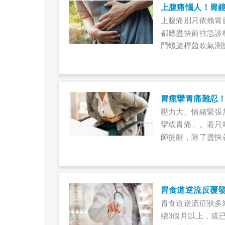
上腹痛惱人！胃
上腹痛別只依賴胃
都應盡快前往急診
門螺旋桿菌吹氣測
胃痙攣胃痛難忍！
壓力大、情緒緊張
攣或胃痛」。若只
師提醒，除了盡快
胃食道逆流反覆
胃食道逆流症狀多
續3個月以上，或