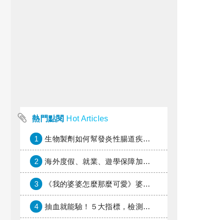
熱門點閱
Hot Articles
1
生物製劑如何幫發炎性腸道疾病患者抗潰瘍？治療進展與健保給付困境一次看
2
海外度假、就業、遊學保障加倍，富邦產險「一期逐夢」專案加碼遠距醫療與緊急救援
3
《我的婆婆怎麼那麼可愛》婆婆希望媳婦放棄領取已故兒子身故理賠金，可以這樣做嗎？
4
抽血就能驗！５大指標，檢測身體是否發炎