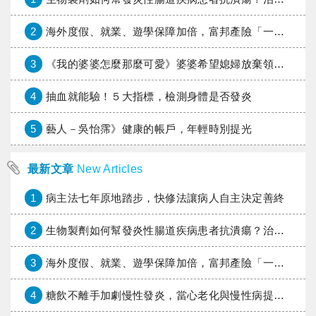
2
海外度假、就業、遊學保障加倍，富邦產險「一期逐夢」專案加碼遠距醫療與緊急救援
3
《我的婆婆怎麼那麼可愛》婆婆希望媳婦放棄領取已故兒子身故理賠金，可以這樣做嗎？
4
抽血就能驗！５大指標，檢測身體是否發炎
5
藝人－吳怡霈》健康的帳戶，年輕時別提光
最新文章
New Articles
1
病主法七年原地踏步，快修法讓病人自主決定善終
2
生物製劑如何幫發炎性腸道疾病患者抗潰瘍？治療進展與健保給付困境一次看
3
海外度假、就業、遊學保障加倍，富邦產險「一期逐夢」專案加碼遠距醫療與緊急救援
4
糖飲不離手加劇慢性發炎，當心老化與慢性病提早報到