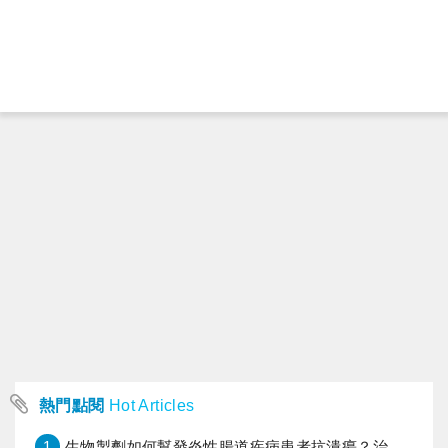
熱門點閱
Hot Articles
1
生物製劑如何幫發炎性腸道疾病患者抗潰瘍？治療進展與健保給付困境一次看