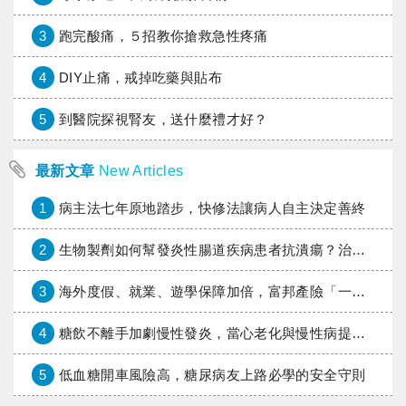
3
跑完酸痛，５招教你搶救急性疼痛
4
DIY止痛，戒掉吃藥與貼布
5
到醫院探視腎友，送什麼禮才好？
最新文章
New Articles
1
病主法七年原地踏步，快修法讓病人自主決定善終
2
生物製劑如何幫發炎性腸道疾病患者抗潰瘍？治療進展與健保給付困境一次看
3
海外度假、就業、遊學保障加倍，富邦產險「一期逐夢」專案加碼遠距醫療與緊急救援
4
糖飲不離手加劇慢性發炎，當心老化與慢性病提早報到
5
低血糖開車風險高，糖尿病友上路必學的安全守則