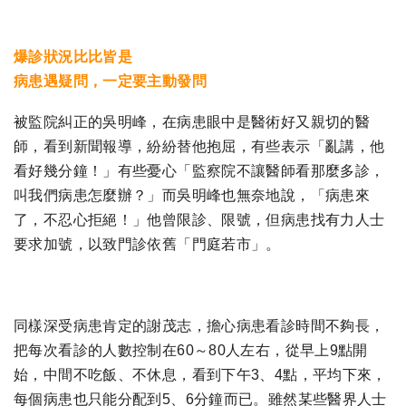
爆診狀況比比皆是
病患遇疑問，一定要主動發問
被監院糾正的吳明峰，在病患眼中是醫術好又親切的醫
師，看到新聞報導，紛紛替他抱屈，有些表示「亂講，他
看好幾分鐘！」有些憂心「監察院不讓醫師看那麼多診，
叫我們病患怎麼辦？」而吳明峰也無奈地說，「病患來
了，不忍心拒絕！」他曾限診、限號，但病患找有力人士
要求加號，以致門診依舊「門庭若市」。
同樣深受病患肯定的謝茂志，擔心病患看診時間不夠長，
把每次看診的人數控制在60～80人左右，從早上9點開
始，中間不吃飯、不休息，看到下午3、4點，平均下來，
每個病患也只能分配到5、6分鐘而已。雖然某些醫界人士