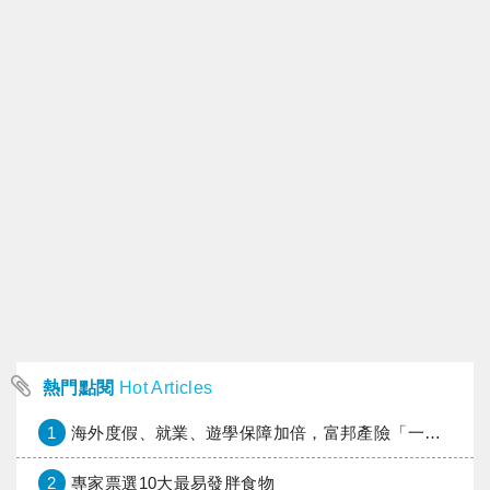
熱門點閱
Hot Articles
1
海外度假、就業、遊學保障加倍，富邦產險「一期逐夢」專案加碼遠距醫療與緊急救援
2
專家票選10大最易發胖食物