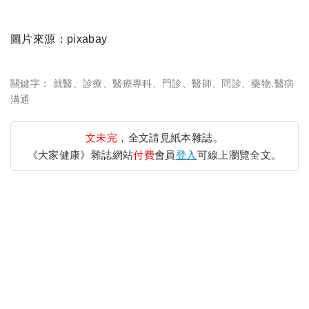
圖片來源：pixabay
關鍵字：
就醫
、
診療
、
醫療專科
、
門診
、
醫師
、
問診
、
藥物.醫病
溝通
文未完
，全文請見紙本雜誌。
《大家健康》雜誌網站
付費
會員
登入
可線上瀏覽全文。