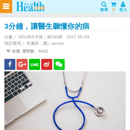
搜尋
0
登入
3分鐘，讓醫生聽懂你的病
出處／
2010年8月號／第285期
2017-05-09
採訪整理／
吳佩琪，圖／pexels
收藏
瀏覽數 : 6431