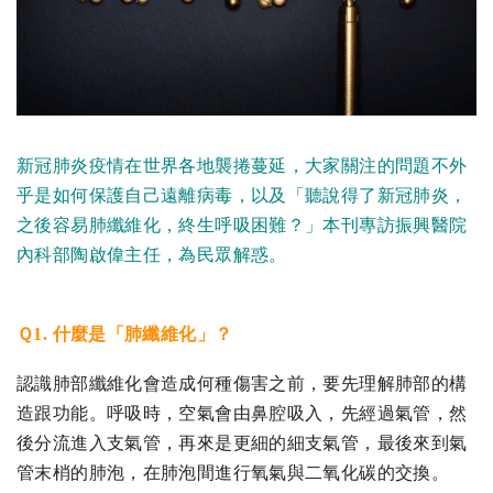
新冠肺炎疫情在世界各地襲捲蔓延，大家關注的問題不外
乎是如何保護自己遠離病毒，以及「聽說得了新冠肺炎，
之後容易肺纖維化，終生呼吸困難？」本刊專訪振興醫院
內科部陶啟偉主任，為民眾解惑。
Ｑ1. 什麼是「肺纖維化」？
認識肺部纖維化會造成何種傷害之前，要先理解肺部的構
造跟功能。
呼吸時，空氣會由鼻腔吸入，先經過氣管，然
後分流進入支氣管，再來是更細的細支氣管，最後來到氣
管末梢的肺泡，在肺泡間進行氧氣與二氧化碳的交換。