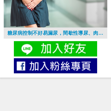
糖尿病控制不好易漏尿，間歇性導尿、肉毒桿菌助改善