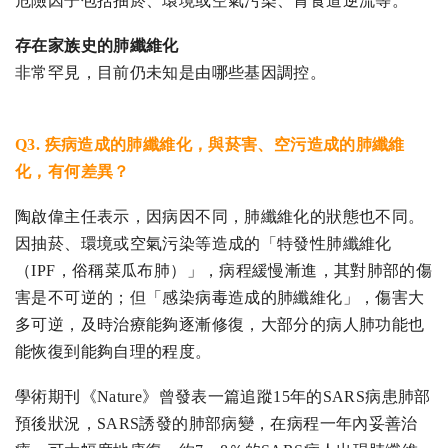
危險因子包括抽菸、環境或空氣污染、胃食道逆流等。
存在家族史的肺纖維化
非常罕見，目前仍未知是由哪些基因調控。
Q3. 疾病造成的肺纖維化，與菸害、空污造成的肺纖維
化，有何差異？
陶啟偉主任表示，因病因不同，肺纖維化的狀態也不同。
因抽菸、環境或空氣污染等造成的「特發性肺纖維化
（IPF，俗稱菜瓜布肺）」，病程緩慢漸進，其對肺部的傷
害是不可逆的；但「感染病毒造成的肺纖維化」，傷害大
多可逆，及時治療能夠逐漸修復，大部分的病人肺功能也
能恢復到能夠自理的程度。
學術期刊《Nature》曾發表一篇追蹤15年的SARS病患肺部
預後狀況，SARS誘發的肺部病變，在病程一年內妥善治