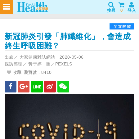
搜尋
0
登入
新冠肺炎引發「肺纖維化」，會造成
終生呼吸困難？
出處／
大家健康雜誌網站
2020-05-06
採訪整理／
黃于婷 圖／PEXELS
收藏
瀏覽數 : 8410