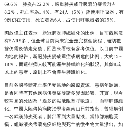
69.6％，肺炎占22.2％，嚴重肺炎或呼吸窘迫症候群占
8.2％，死亡率為1.4％。有24人（5％）曾使用呼吸器，有
9例仍在使用。死亡者為6人，占使用呼吸器者的25％。
陶啟偉主任表示，新冠肺炎肺纖維化的比例，目前觀察沒
有SARS多，但全球目前尚未完全走完整個病程，確切數
據仍需疫情走完後，回溯來看較有參考價值。以目前中國
內地的報告，新冠肺炎變成重症或病危的比例，大約15～
18％，而這些病人較可能產生肺纖維化的狀況。其餘8成
以上的患者，原則上不會產生肺纖維化。
目前各國整體死亡率仍受當地的醫療資源、患病年齡層、
是否同時有其他疾病併發症等諸多變因影響。其實，現今
較常見的死因為「過多的黏液阻塞呼吸道」，而非肺纖維
化。中國大陸傳染病防治學者鐘南山日前指出，曾經解剖
一名武漢肺炎死者，肺部看到大量黏液。當肺部細胞受
損，組織液夾帶著免疫細胞與死亡的微生物大量滲出。如