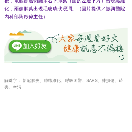
後，電腦斷層仍顯示右下肺葉（圖的左邊下方）出現纖維
化，兩側肺葉出現毛玻璃狀浸潤。（圖片提供／振興醫院
內科部陶啟偉主任）
關鍵字：
新冠肺炎
、
肺纖維化
、
呼吸困難
、
SARS
、
肺損傷
、
菸
害
、
空污