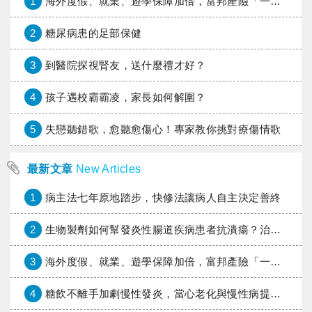
1
海外度假、就業、遊學保障加倍，富邦產險「一期逐夢」專案加碼遠距醫療與緊急救援
2
糖尿病患的足部保健
3
到醫院探視腎友，送什麼禮才好？
4
孩子遇校霸霸凌，家長如何解圍？
5
失戀聽錯歌，愈聽愈傷心！專家教你挑對療傷情歌
最新文章
New Articles
1
病主法七年原地踏步，快修法讓病人自主決定善終
2
生物製劑如何幫發炎性腸道疾病患者抗潰瘍？治療進展與健保給付困境一次看
3
海外度假、就業、遊學保障加倍，富邦產險「一期逐夢」專案加碼遠距醫療與緊急救援
4
糖飲不離手加劇慢性發炎，當心老化與慢性病提早報到