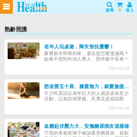
搜尋
0
登入
熟齡照護
老年人玩桌遊，降失智抗憂鬱！
農曆新年即將到來，還在想怎麼度過嗎？
如果不想到外頭人擠人，陪伴家中長者一
起圍爐玩桌遊也是個不錯的選擇。根據法
2017-01-23
國一項稱為paquid世代研究指出，玩桌遊
的老人可減緩認知上的衰退，憂鬱現象也
較少。
想改善五十肩、膝蓋無力，銀髮族提升體力這樣做！
不少民眾誤以為年紀大的人就該多休息少
活動，以免跌倒受傷。其實這是錯誤觀
念，熟齡族多運動，能訓練肌力、平衡
2017-01-20
感、身體協調性，更能預防老化！若已有
「五十肩」困擾，或膝蓋無力，坐下後難
以站起的長輩，更要正確運動，以減少疼
痛、增進體能。就讓運動中心體適能教
血糖起伏壓力大，安撫糖尿病友這樣做
練，教熟齡族正確動起來！
巧慧的爸爸前陣子確診罹患糖尿病，喜歡