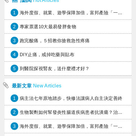
熱門點閱
Hot Articles
1
海外度假、就業、遊學保障加倍，富邦產險「一期逐夢」專案加碼遠距醫療與緊急救援
2
專家票選10大最易發胖食物
3
跑完酸痛，５招教你搶救急性疼痛
4
DIY止痛，戒掉吃藥與貼布
5
到醫院探視腎友，送什麼禮才好？
最新文章
New Articles
1
病主法七年原地踏步，快修法讓病人自主決定善終
2
生物製劑如何幫發炎性腸道疾病患者抗潰瘍？治療進展與健保給付困境一次看
3
海外度假、就業、遊學保障加倍，富邦產險「一期逐夢」專案加碼遠距醫療與緊急救援