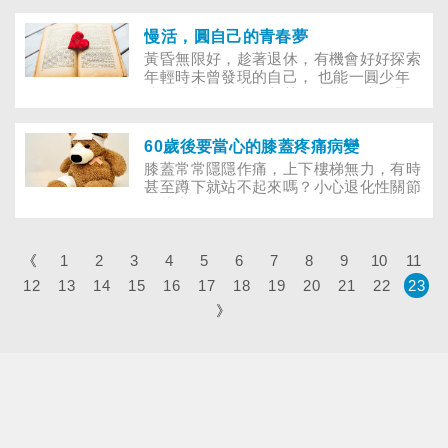
之時，不妨趁機考慮該不該買，或檢視自
己的醫療險保障夠不夠完善？
慢活，圓自己的青春夢
黃昏無限好，趁著退休，有機會好好探索
年輕時未曾發現的自己， 也能一圓少年
時的夢想、全心投入某個專業領域，退
休，更是一種「慢活」，用另一種方式實
踐自我…… 相較於軍公教人員有退休金
60歲後要當心的膝蓋疼痛病變
支持，較能穩定安排退休計畫，其他行業
人員在退休前，該如何準備、規劃？特別
膝蓋常常隱隱作痛，上下樓梯無力，有時
採訪幾對退休夫妻，且看他們如何用嘗試
甚至蹲下就站不起來嗎？小心退化性關節
和學習的心，開創人生新氣象、追求更高
炎找上你了！
層次的價值，一點一滴實踐夢想，創造
「富裕」人生。
《
1
2
3
4
5
6
7
8
9
10
11
12
13
14
15
16
17
18
19
20
21
22
23
》