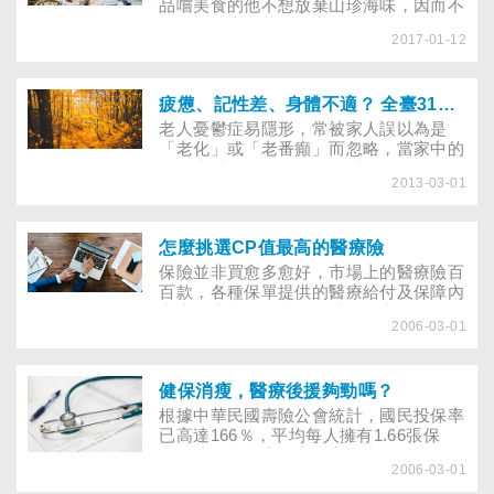
品嚐美食的他不想放棄山珍海味，因而不
願積極治療。苦惱的家人只好到醫院詢問
2017-01-12
衛教師，希望找到好的溝通方法、讓他願
意調整飲食……糖尿病可怕的不是疾病本
身，而是它的併發症；對大部分的病友來
說，糖尿病不是自己一個人的疾病，而是
疲憊、記性差、身體不適？ 全臺31萬老人憂鬱沒人知
全家共同的挑戰。當罹病已成事實，該怎
老人憂鬱症易隱形，常被家人誤以為是
麼做才能擺脫恐慌、不安的負面情緒，學
「老化」或「老番癲」而忽略，當家中的
會與疾病共存、活得自在呢？這是家屬與
長輩常喊累、食慾不振、睡不好、胸悶、
病人得共同面對的課題。
2013-03-01
頭痛……請多關心他們。
怎麼挑選CP值最高的醫療險
保險並非買愈多愈好，市場上的醫療險百
百款，各種保單提供的醫療給付及保障內
容也不盡相同，就像尋覓另一半，買保險
2006-03-01
也要精挑細選，找到最適合自己的類型，
才能擁有最實質的保障。
健保消瘦，醫療後援夠勁嗎？
根據中華民國壽險公會統計，國民投保率
已高達166％，平均每人擁有1.66張保
單。儘管投保率愈來愈高，壽險保障卻愈
2006-03-01
來愈低；當新興傳染病來襲，醫療險正熱