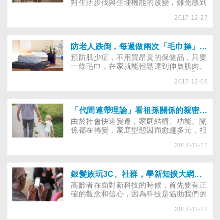
對生活步伐與生理機能的改變，難免感到
恐慌。 若想在下半場中活出自我，得從
2017-12-27
「心」出發， 調適好心態，繼續揮灑人
生。 夏日坐在庭院，火紅金光渲染大
地，邊喝茶，邊觀賞夕陽西下，是許多人
夢寐以求的美景。對Jean而言，卻是一
防老人跌倒，每週做兩次「毛巾操」，改善肌少症！
天中最難熬的時刻，因為這提醒她「又虛
預防肌少症，不用買昂貴的保健品，只要
度了一天」，所以，每到傍晚，她便急忙
一條毛巾，在家就能輕鬆達到伸展肌肉、
逃離家中，趁晚餐前找些事情來做，擺脫
增強肌力的效果！國內一項最新調查顯
如影隨形的空虛和寂寞。
2017-12-08
示，台灣50歲以上的老人家，每3人就有
2人是骨鬆、骨折、肌少症的高風險群，
遠遠超越其他亞洲國家。尤其台灣肌少症
的罹患率更比日本高出8倍！不過，只要
「代間連帶理論」看祖孫關係的親密程度
每週做2次毛巾操，就能有效改善。
由於社會快速變遷，家庭結構、功能、關
係都在轉變，家庭型態因而愈趨多元，祖
孫關係也因著父母輩的工作與婚姻，呈現
2017-11-22
不同型態。最常見的是，父母在外地打
拼，將年幼的子女交由祖父母照顧，孫子
女長大後再接回父母身邊；而近年，也出
現一種父母與祖父母同住或住附近，由祖
銀髮族玩3C、社群，學新知擴大網路世界！
父母與父母協同照顧子女的做法。這群新
高齡者在面對新科技的時候，首先要有正
世代的祖父母，相較傳統以往的祖父母，
確的觀念和信心，因為科技是協助我們的
可能有更好的教育程度，以及更能接受新
東西，簡單、好用、方便最重要，為了怕
觀念，更能分擔教養的責任。
2017-11-22
忘記，可以作一些小筆記，但如果真的忘