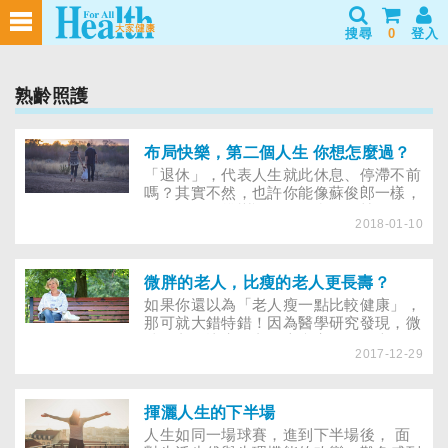
搜尋
0
登入
熟齡照護
布局快樂，第二個人生 你想怎麼過？
「退休」，代表人生就此休息、停滯不前
嗎？其實不然，也許你能像蘇俊郎一樣，
取得罕見的攀樹證照，到處做動植物研
2018-01-10
究，或像家庭主婦徐羅蘭，因蛋糕意外拓
展退休後的人際關係，或向林麗華看齊，
繼續回學校唸書、進修，開啟人生另一扇
嶄新之門！有些人步入中年、小孩都長大
微胖的老人，比瘦的老人更長壽？
出社會後，可能會想，「辛苦工作一輩
如果你還以為「老人瘦一點比較健康」，
子，假如可以退休的話，我想……」「如
那可就大錯特錯！因為醫學研究發現，微
果不用天天趕車、趕打卡上班，也許我可
胖的老人比瘦的老人患病率更低，也更長
以……」不工作的生活真的比較好嗎？有
2017-12-29
壽！
些人退休後整天無所事事，反而想回職場
工作，到底怎麼安排退休生活，能讓日子
過得更精彩！
揮灑人生的下半場
人生如同一場球賽，進到下半場後， 面