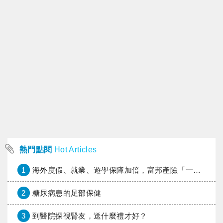
熱門點閱
Hot Articles
1
海外度假、就業、遊學保障加倍，富邦產險「一期逐夢」專案加碼遠距醫療與緊急救援
2
糖尿病患的足部保健
3
到醫院探視腎友，送什麼禮才好？