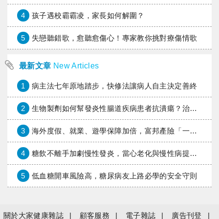
4
孩子遇校霸霸凌，家長如何解圍？
5
失戀聽錯歌，愈聽愈傷心！專家教你挑對療傷情歌
最新文章
New Articles
1
病主法七年原地踏步，快修法讓病人自主決定善終
2
生物製劑如何幫發炎性腸道疾病患者抗潰瘍？治療進展與健保給付困境一次看
3
海外度假、就業、遊學保障加倍，富邦產險「一期逐夢」專案加碼遠距醫療與緊急救援
4
糖飲不離手加劇慢性發炎，當心老化與慢性病提早報到
5
低血糖開車風險高，糖尿病友上路必學的安全守則
關於大家健康雜誌
顧客服務
電子雜誌
廣告刊登