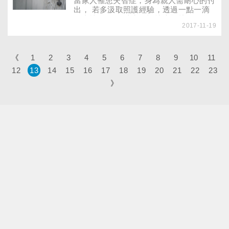
當家人罹患失智症，身為親人需耐心的付
天後才被家人發現、緊急送醫，就醫後竟
出， 若多汲取照護經驗，透過一點一滴
產生失智現象，數字1～10都唸不全，更
的真情互動， 消失的記憶也能找回似曾
別說算數或看時鐘。
2017-11-19
相識的悸動…… 「要去公園迄逃（台
語）囉。」每天清晨6點，歐建榮會帶失
智的母親去公園散步，這是母親最期待的
活動。雖然母親與人閒聊，偶爾還會忘記
《
1
2
3
4
5
6
7
8
9
10
11
建榮是她兒子，只以「照顧我的人」稱
12
13
14
15
16
17
18
19
20
21
22
23
之，但看著媽媽狀態穩定、過得快樂，建
榮認為這是身為子女最大的安慰。
》