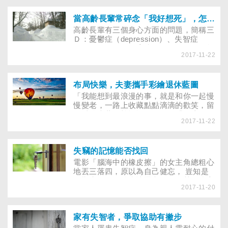
了，試試GOOGLE問題也是一種方式，
再不然問夥伴和年輕人也不丟臉！當然，
我們身為年輕人、家人，或志工夥伴等，
當高齡長輩常碎念「我好想死」，怎麼辦？
更要有愛心、耐心和同理心，當面對老人
高齡長輩有三個身心方面的問題，簡稱三
家詢問科技工具的使用方式時，可以停下
Ｄ：憂鬱症（depression）、失智症
來多花一些心思給予回饋，雖然只是撥出
（dementia）、瞻妄症（delirium）。治
一點點的關切時間和細心對話，甚至是一
2017-11-22
療老年憂鬱症可以分成藥物與非藥物兩
些「指點迷津」的動作，都會使老人家感
種，非藥物治療是藉由心理與社會的支
動不已。
持，幫助藥物治療達到更好的效果。很多
憂鬱長輩的家屬因為不懂藥物，心理治療
布局快樂，夫妻攜手彩繪退休藍圖
也幫不上忙而感到無助，那該怎麼辦呢?
「我能想到最浪漫的事，就是和你一起慢
慢變老，一路上收藏點點滴滴的歡笑，留
到以後坐著搖椅慢慢聊……」「最浪漫的
2017-11-22
事」一曲，道盡婚姻中相扶相持的期盼。
當夫妻漸漸成為照顧彼此的老來伴，接下
來的人生順序與安排，似乎也面臨重新洗
牌。加上近年台灣企業因跨國併購、工廠
失竊的記憶能否找回
外移、產業沒落等因素形成員工退休潮，
電影「腦海中的橡皮擦」的女主角總粗心
台灣在未來數年內，不論社會或家庭，所
地丟三落四，原以為自己健忘， 豈知是
面臨的退休問題及壓力，將數倍於往昔。
早期失智，最後病情逐漸惡化，甚至遺忘
2017-11-20
她最愛的新婚丈夫…… 失智真的會將記
憶的裂痕愈鑿愈深？沒有彌補的機會嗎？
文彬是一家大企業的老闆，雖才40多歲，
卻是高血壓、糖尿病等心血管疾病門診的
家有失智者，爭取協助有撇步
老病號。一次嚴重的血糖過高，他昏迷2