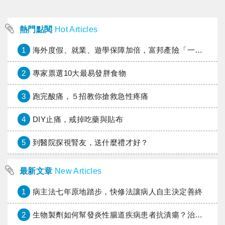
熱門點閱
Hot Articles
1
海外度假、就業、遊學保障加倍，富邦產險「一期逐夢」專案加碼遠距醫療與緊急救援
2
專家票選10大最易發胖食物
3
跑完酸痛，５招教你搶救急性疼痛
4
DIY止痛，戒掉吃藥與貼布
5
到醫院探視腎友，送什麼禮才好？
最新文章
New Articles
1
病主法七年原地踏步，快修法讓病人自主決定善終
2
生物製劑如何幫發炎性腸道疾病患者抗潰瘍？治療進展與健保給付困境一次看