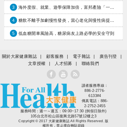
3
海外度假、就業、遊學保障加倍，富邦產險「一期逐夢」專案加碼遠距醫療與緊急救援
4
糖飲不離手加劇慢性發炎，當心老化與慢性病提早報到
5
低血糖開車風險高，糖尿病友上路必學的安全守則
關於大家健康雜誌
顧客服務
電子雜誌
廣告刊登
文章授權
人才招募
聯絡我們
讀者服務專線：
大家健康
886-2-2776-
6133#4
傳真電話：886-
2-2752-2455
服務時間：週一～週五：09:00~17:30 (例假日除外)
105台北市松山區復興北路57號12樓之3
Copyright © 2017 大家健康雜誌 All Rights Reserved. 版
權所有，禁止擅自轉貼節錄