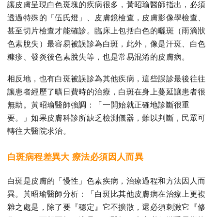
讓皮膚呈現白色斑塊的疾病很多，黃昭瑜醫師指出，必須
透過特殊的「伍氏燈」、皮膚鏡檢查，皮膚影像學檢查、
甚至切片檢查才能確診。臨床上包括白色的曬斑（雨滴狀
色素脫失）最容易被誤診為白斑，此外，像是汗斑、白色
糠疹、發炎後色素脫失等，也是常易混淆的皮膚病。
相反地，也有白斑被誤診為其他疾病，這些誤診最後往往
讓患者經歷了曠日費時的治療，白斑在身上蔓延讓患者很
無助。黃昭瑜醫師強調：「一開始就正確地診斷很重
要。」如果皮膚科診所缺乏檢測儀器，難以判斷，民眾可
轉往大醫院求治。
白斑病程差異大 療法必須因人而異
白斑是皮膚的「慢性」色素疾病，治療過程和方法因人而
異。黃昭瑜醫師分析：「白斑比其他皮膚病在治療上更複
雜之處是，除了要『穩定』它不擴散，還必須刺激它『修