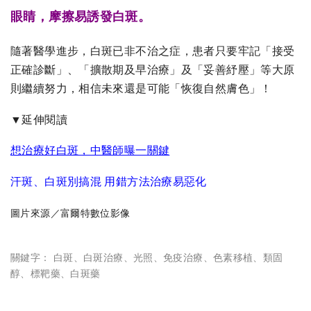
眼睛，摩擦易誘發白斑。
隨著醫學進步，白斑已非不治之症，患者只要牢記「接受
正確診斷」、「擴散期及早治療」及「妥善紓壓」等大原
則繼續努力，相信未來還是可能「恢復自然膚色」！
▼延伸閱讀
想治療好白斑，中醫師曝一關鍵
汗斑、白斑別搞混 用錯方法治療易惡化
圖片來源／富爾特數位影像
關鍵字：
白斑
、
白斑治療
、
光照
、
免疫治療
、
色素移植
、
類固
醇
、
標靶藥
、
白斑藥