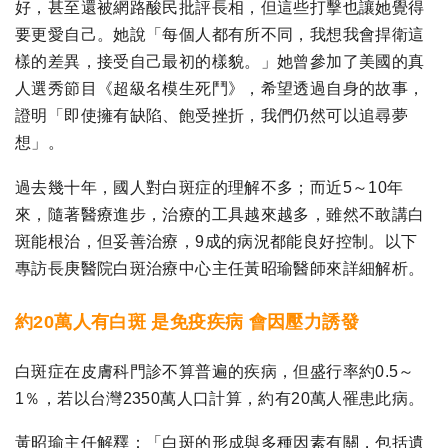
好，甚至還被網路酸民批評長相，但這些打擊也讓她覺得
要更愛自己。她說「每個人都有所不同，我想我會捍衛這
樣的差異，接受自己最初的樣貌。」她曾參加了美國的真
人選秀節目《超級名模生死鬥》，希望透過自身的故事，
證明「即使擁有缺陷、飽受挫折，我們仍然可以追尋夢
想」。
過去幾十年，國人對白斑症的理解不多；而近5～10年
來，隨著醫療進步，治療的工具越來越多，雖然不敢講白
斑能根治，但妥善治療，9成的病況都能良好控制。以下
專訪長庚醫院白斑治療中心主任黃昭瑜醫師來詳細解析。
約20萬人有白斑 是免疫疾病 會因壓力誘發
白斑症在皮膚科門診不算普遍的疾病，但盛行率約0.5～
1％，若以台灣2350萬人口計算，約有20萬人罹患此病。
黃昭瑜主任解釋：「白斑的形成與多種因素有關，包括遺