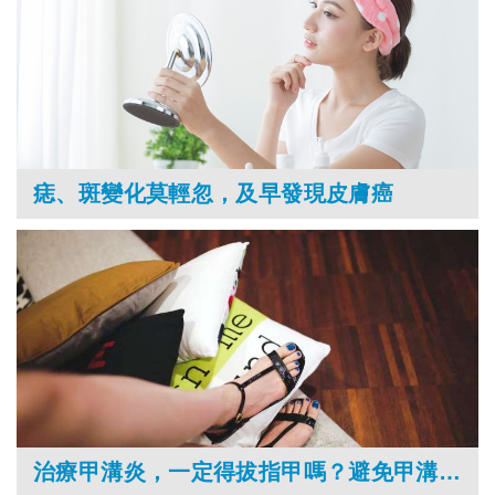
痣、斑變化莫輕忽，及早發現皮膚癌
治療甲溝炎，一定得拔指甲嗎？避免甲溝炎纏身，腳指甲應該修剪成這形狀……