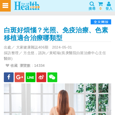
搜尋
0
登入
白斑好煩惱？光照、免疫治療、色素
移植適合治療哪類型
出處／
大家健康雜誌406期
2024-05-01
採訪整理／
方念慈，諮詢／黃昭瑜(長庚醫院白斑治療中心主任
醫師)
收藏
瀏覽數 : 14334