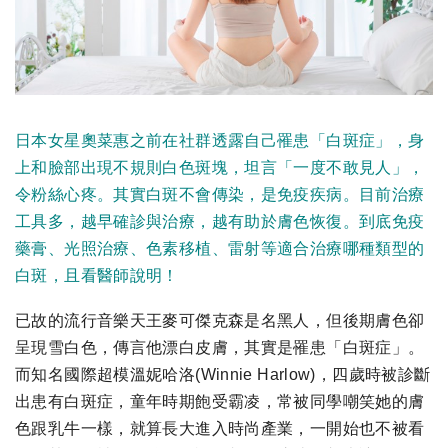
日本女星奧菜惠之前在社群透露自己罹患「白斑症」，身
上和臉部出現不規則白色斑塊，坦言「一度不敢見人」，
令粉絲心疼。其實白斑不會傳染，是免疫疾病。目前治療
工具多，越早確診與治療，越有助於膚色恢復。到底免疫
藥膏、光照治療、色素移植、雷射等適合治療哪種類型的
白斑，且看醫師說明！
已故的流行音樂天王麥可傑克森是名黑人，但後期膚色卻
呈現雪白色，傳言他漂白皮膚，其實是罹患「白斑症」。
而知名國際超模溫妮哈洛(Winnie Harlow)，四歲時被診斷
出患有白斑症，童年時期飽受霸凌，常被同學嘲笑她的膚
色跟乳牛一樣，就算長大進入時尚產業，一開始也不被看