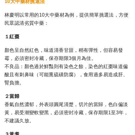
10大中藥材挑選法
林慶明以常用的10大中藥材為例，提供簡單挑選法，方便
民眾認清劣質中藥：
１紅棗
顏色呈自然紅色，味道清香甘甜，稍有彈性，但容易發
霉，必須密封冷藏，保存期限3個月為佳。
不良品：顏色過於鮮豔則有染色之餘，染色的紅棗味道偏
酸且有刺鼻味（可能熏硫磺防腐），食用過多易造成肝、
腎負擔。
２當歸
香氣自然濃郁，外表頭圓尾清楚，切片的當歸，色白偏淡
黃，易受潮變軟變黑，必須密封冷藏，保存期限1至3年，
不建議久放。
３黃耆