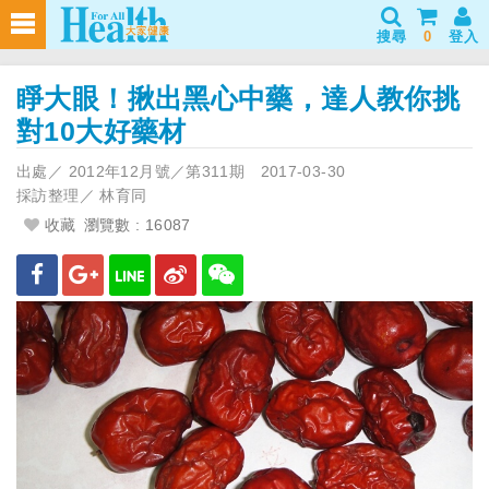
搜尋
0
登入
睜大眼！揪出黑心中藥，達人教你挑
對10大好藥材
出處／
2012年12月號／第311期
2017-03-30
採訪整理／
林育同
收藏
瀏覽數 : 16087