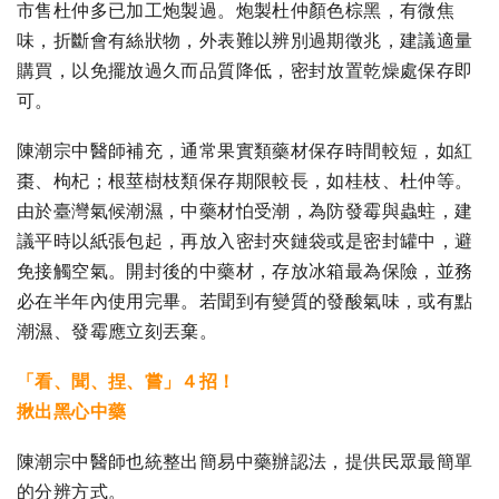
市售杜仲多已加工炮製過。炮製杜仲顏色棕黑，有微焦
味，折斷會有絲狀物，外表難以辨別過期徵兆，建議適量
購買，以免擺放過久而品質降低，密封放置乾燥處保存即
可。
陳潮宗中醫師補充，通常果實類藥材保存時間較短，如紅
棗、枸杞；根莖樹枝類保存期限較長，如桂枝、杜仲等。
由於臺灣氣候潮濕，中藥材怕受潮，為防發霉與蟲蛀，建
議平時以紙張包起，再放入密封夾鏈袋或是密封罐中，避
免接觸空氣。開封後的中藥材，存放冰箱最為保險，並務
必在半年內使用完畢。若聞到有變質的發酸氣味，或有點
潮濕、發霉應立刻丟棄。
「看、聞、捏、嘗」４招！
揪出黑心中藥
陳潮宗中醫師也統整出簡易中藥辦認法，提供民眾最簡單
的分辨方式。