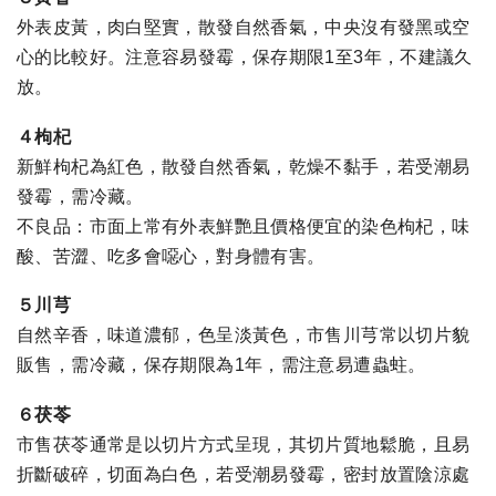
外表皮黃，肉白堅實，散發自然香氣，中央沒有發黑或空
心的比較好。注意容易發霉，保存期限1至3年，不建議久
放。
４枸杞
新鮮枸杞為紅色，散發自然香氣，乾燥不黏手，若受潮易
發霉，需冷藏。
不良品：市面上常有外表鮮艷且價格便宜的染色枸杞，味
酸、苦澀、吃多會噁心，對身體有害。
５川芎
自然辛香，味道濃郁，色呈淡黃色，市售川芎常以切片貌
販售，需冷藏，保存期限為1年，需注意易遭蟲蛀。
６茯苓
市售茯苓通常是以切片方式呈現，其切片質地鬆脆，且易
折斷破碎，切面為白色，若受潮易發霉，密封放置陰涼處