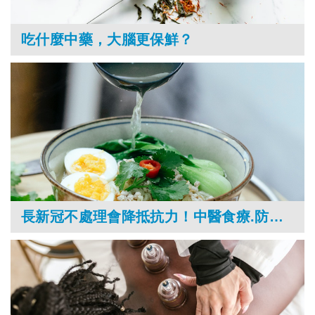
吃什麼中藥，大腦更保鮮？
長新冠不處理會降抵抗力！中醫食療.防疫茶.穴道按摩全解析