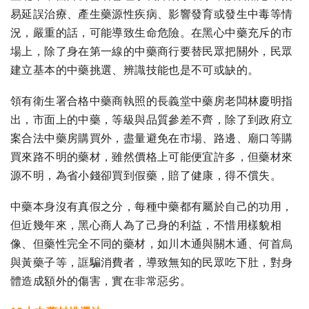
易延誤治療、產生藥源性疾病、影響發育或發生中毒等情
況，嚴重的話，可能導致生命危險。在黑心中藥充斥的市
場上，除了身在第一線的中藥商行要替民眾把關外，民眾
建立基本的中藥挑選、辨識技能也是不可或缺的。
領有衛生署合格中藥商執照的長義堂中藥房老闆林慶明指
出，市面上的中藥，等級與品質參差不齊，除了到政府立
案合法中藥房購買外，盡量避免在市場、路邊、廟口等購
買來路不明的藥材，雖然價格上可能便宜許多，但藥材來
源不明，為省小錢卻買到假藥，賠了健康，得不償失。
中藥本身沒有真假之分，每種中藥都有屬於自己的功用，
但近幾年來，黑心商人為了己身的利益，不惜用樣貌相
像、但藥性完全不同的藥材，如川木通與關木通、何首烏
與黃藥子等，誆騙消費者，導致無知的民眾吃下肚，對身
體造成額外的傷害，實在非常惡劣。