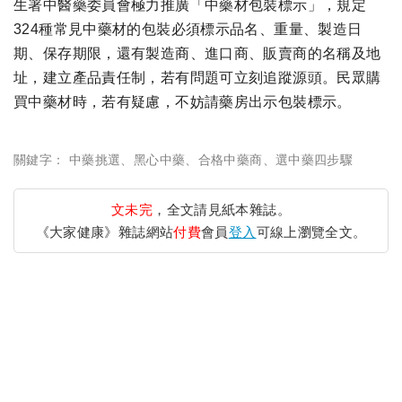
生署中醫藥委員會極力推廣「中藥材包裝標示」，規定
324種常見中藥材的包裝必須標示品名、重量、製造日
期、保存期限，還有製造商、進口商、販賣商的名稱及地
址，建立產品責任制，若有問題可立刻追蹤源頭。民眾購
買中藥材時，若有疑慮，不妨請藥房出示包裝標示。
關鍵字：
中藥挑選
、
黑心中藥
、
合格中藥商
、
選中藥四步驟
文未完
，全文請見紙本雜誌。
《大家健康》雜誌網站
付費
會員
登入
可線上瀏覽全文。