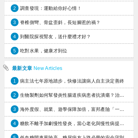
2
調查發現：運動給你好心情！
3
脊椎側彎、骨盆歪斜，長短腳惹的禍？
4
到醫院探視腎友，送什麼禮才好？
5
吃對水果，健康才到位
最新文章
New Articles
1
病主法七年原地踏步，快修法讓病人自主決定善終
2
生物製劑如何幫發炎性腸道疾病患者抗潰瘍？治療進展與健保給付困境一次看
3
海外度假、就業、遊學保障加倍，富邦產險「一期逐夢」專案加碼遠距醫療與緊急救援
4
糖飲不離手加劇慢性發炎，當心老化與慢性病提早報到
5
低血糖開車風險高，糖尿病友上路必學的安全守則