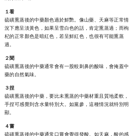
１看
硫磺熏蒸後的中藥顏色過於鮮艷。像山藥、天麻等正常情
況下應呈淡黃色，如果呈雪白色的話，肯定熏蒸過；而枸
杞的正常顏色是暗紅色，若呈鮮紅色，也很有可能熏蒸
過。
２聞
硫磺熏蒸後的中藥通常會有一股較刺鼻的酸味，會掩蓋中
藥的自然氣味。
３捏
硫磺熏蒸後的中藥，要比未熏蒸的中藥材重且質地柔軟，
手捏可感覺到含水量特別大。如黨參，這種情況就特別明
顯。
４嘗
硫磺熏蒸後的中藥通常口嘗會覺得發酸。如天麻，酸的感