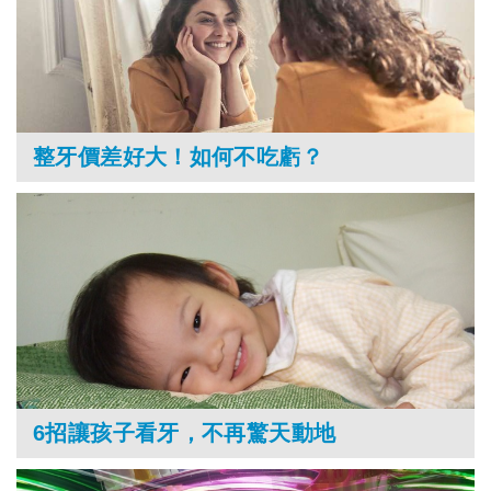
整牙價差好大！如何不吃虧？
6招讓孩子看牙，不再驚天動地