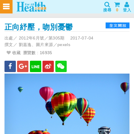
搜尋
0
登入
正向紓壓，吻別憂鬱
出處／
2012年6月號／第305期
2017-07-04
撰文／
劉嘉逸、圖片來源／pexels
收藏
瀏覽數 : 16935