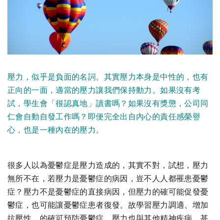
壓力，似乎是負面的名詞。其實壓力本身是中性的，也有
正向的一面，適當的壓力讓我們保持動力。如果沒有考
試，學生會「很認真地」讀書嗎？如果沒有獎懲，公司同
仁會自動自發工作嗎？即便完全出自內心的責任感榮譽
心，也是一種內在的壓力。
很多人以為憂鬱症是壓力造成的，其實不對，試想，壓力
無所不在，若壓力是憂鬱症的病因，豈不人人都罹患憂鬱
症？壓力不是憂鬱症的直接病因，但壓力的確可能促發憂
鬱症，也可能讓憂鬱症患者復發。故學習壓力調適、增加
抗壓性，的確可預防憂鬱症。壓力也與其他精神疾病，甚