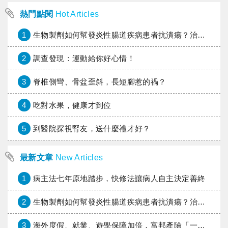
熱門點閱
Hot Articles
1
生物製劑如何幫發炎性腸道疾病患者抗潰瘍？治療進展與健保給付困境一次看
2
調查發現：運動給你好心情！
3
脊椎側彎、骨盆歪斜，長短腳惹的禍？
4
吃對水果，健康才到位
5
到醫院探視腎友，送什麼禮才好？
最新文章
New Articles
1
病主法七年原地踏步，快修法讓病人自主決定善終
2
生物製劑如何幫發炎性腸道疾病患者抗潰瘍？治療進展與健保給付困境一次看
3
海外度假、就業、遊學保障加倍，富邦產險「一期逐夢」專案加碼遠距醫療與緊急救援