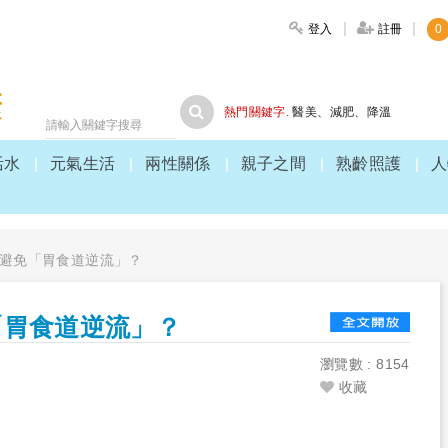
登入
註冊
0
大家健康
熱門關鍵字.
醫美
、
減肥
、
降溫
活水
元氣生活
兩性關係
親子之間
熟齡照護
人
避免「胃食道逆流」？
「胃食道逆流」？
瀏覽數 : 8154
收藏