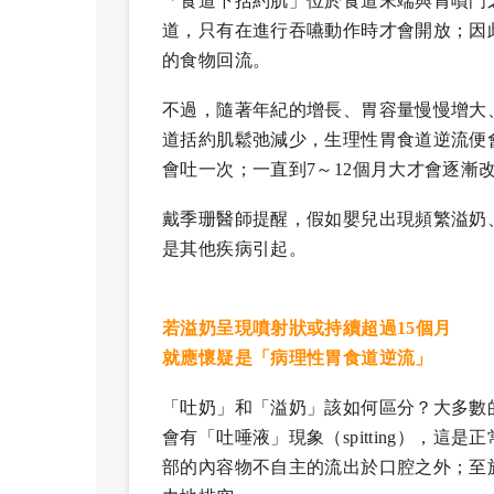
「食道下括約肌」位於食道末端與胃噴門
道，只有在進行吞嚥動作時才會開放；因
的食物回流。
不過，隨著年紀的增長、胃容量慢慢增大
道括約肌鬆弛減少，生理性胃食道逆流便會
會吐一次；一直到7～12個月大才會逐漸
戴季珊醫師提醒，假如嬰兒出現頻繁溢奶
是其他疾病引起。
若溢奶呈現噴射狀或持續超過15個月
就應懷疑是「病理性胃食道逆流」
「吐奶」和「溢奶」該如何區分？大多數
會有「吐唾液」現象（spitting），這是正
部的內容物不自主的流出於口腔之外；至於「