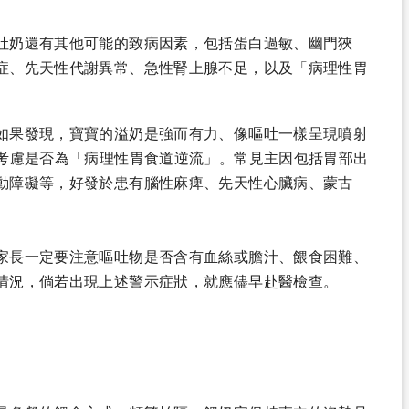
吐奶還有其他可能的致病因素，包括蛋白過敏、幽門狹
症、先天性代謝異常、急性腎上腺不足，以及「病理性胃
如果發現，寶寶的溢奶是強而有力、像嘔吐一樣呈現噴射
應考慮是否為「病理性胃食道逆流」。常見主因包括胃部出
動障礙等，好發於患有腦性麻痺、先天性心臟病、蒙古
家長一定要注意嘔吐物是否含有血絲或膽汁、餵食困難、
情況，倘若出現上述警示症狀，就應儘早赴醫檢查。