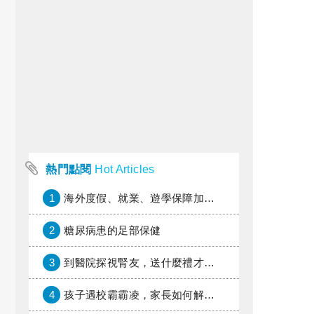
熱門點閱
Hot Articles
1
海外度假、就業、遊學保障加倍，富邦產險「一期逐夢」專案加碼遠距醫療與緊急救援
2
糖尿病患的足部保健
3
到醫院探視腎友，送什麼禮才好？
4
孩子遇校霸霸凌，家長如何解圍？