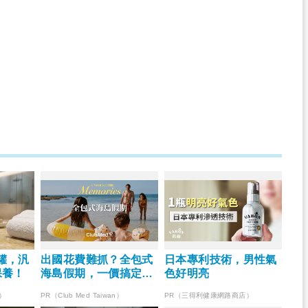
罐，汎
出國花費難抓？全包式
日本專利技術，男性氣
保養！
海島假期，一價搞定食
色好明亮
宿玩樂，省錢更省心！
）
PR（Club Med Taiwan）
PR（三得利健康網路商店）