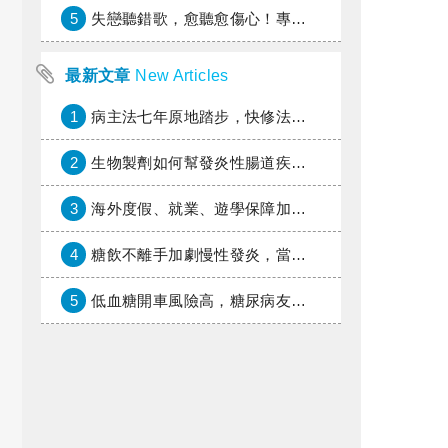
5
失戀聽錯歌，愈聽愈傷心！專家教你挑對療傷情歌
最新文章
New Articles
1
病主法七年原地踏步，快修法讓病人自主決定善終
2
生物製劑如何幫發炎性腸道疾病患者抗潰瘍？治療進展與健保給付困境一次看
3
海外度假、就業、遊學保障加倍，富邦產險「一期逐夢」專案加碼遠距醫療與緊急救援
4
糖飲不離手加劇慢性發炎，當心老化與慢性病提早報到
5
低血糖開車風險高，糖尿病友上路必學的安全守則