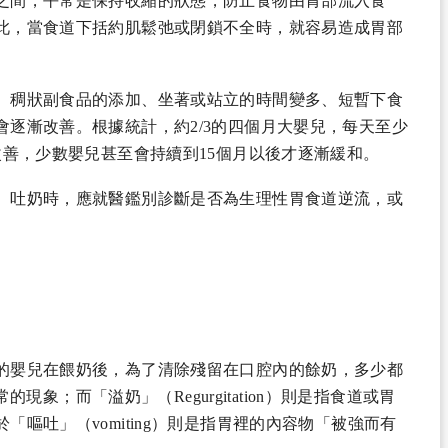
之間，平常是保持收縮的狀態，防止食物由胃部流入食
此，當食道下括約肌鬆弛或閉鎖不全時，就容易造成胃部
、稠狀副食品的添加、坐著或站立的時間變多、短暫下食
逐漸改善。根據統計，約2/3的四個月大嬰兒，每天至少
改善，少數嬰兒甚至會持續到15個月以後才逐漸緩和。
、吐奶時，應就醫鑑別診斷是否為生理性胃食道逆流，或
的嬰兒在餵奶後，為了清除殘留在口腔內的餘奶，多少都
常的現象；而「溢奶」（Regurgitation）則是指食道或胃
嘔吐」（vomiting）則是指胃裡的內容物「被強而有