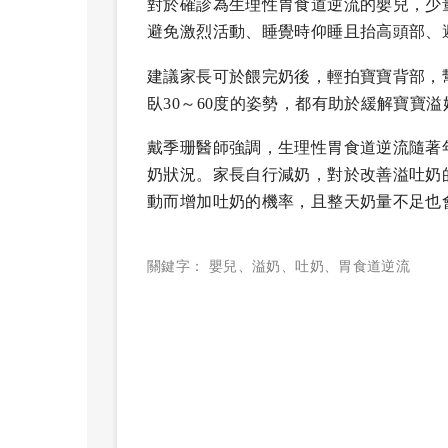
對於確診為生理性胃食道逆流的嬰兒，少
避免激烈活動、睡覺時仰睡且抬高頭部、
建議家長可於餵完奶後，輕拍寶寶背部，
臥30～60度的姿勢，都有助於緩解寶寶
戴季珊醫師強調，生理性胃食道逆流隨著
奶狀況。家長自行減奶，對於改善溢吐奶
動而增加吐奶的機率，且整天奶量不足也
關鍵字：
嬰兒
、
溢奶
、
吐奶
、
胃食道逆流