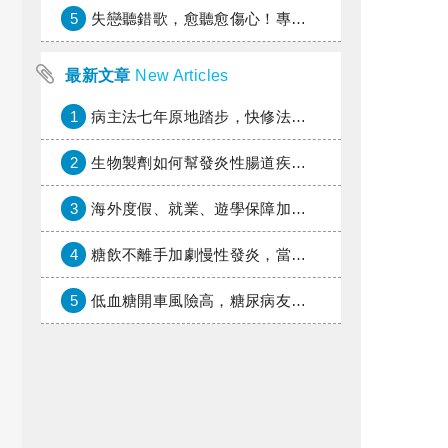
5
失戀聽錯歌，愈聽愈傷心！專家教你挑對療傷情歌
最新文章
New Articles
1
病主法七年原地踏步，快修法讓病人自主決定善終
2
生物製劑如何幫發炎性腸道疾病患者抗潰瘍？治療進展與健保給付困境一次看
3
海外度假、就業、遊學保障加倍，富邦產險「一期逐夢」專案加碼遠距醫療與緊急救援
4
糖飲不離手加劇慢性發炎，當心老化與慢性病提早報到
5
低血糖開車風險高，糖尿病友上路必學的安全守則