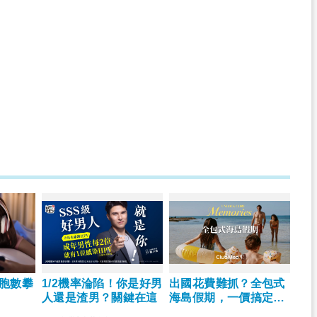
細胞數攀
1/2機率淪陷！你是好男
出國花費難抓？全包式
人還是渣男？關鍵在這
海島假期，一價搞定食
宿玩樂，省錢更省心！