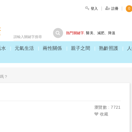
登入
註冊
0
大家健康
熱門關鍵字.
醫美
、
減肥
、
降溫
活水
元氣生活
兩性關係
親子之間
熟齡照護
人
嗎？
？
瀏覽數 : 7721
收藏