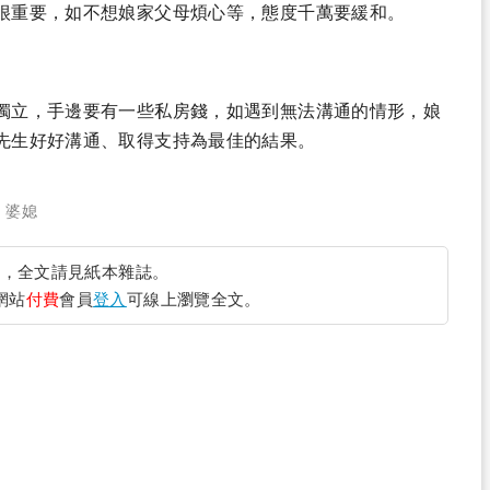
很重要，如不想娘家父母煩心等，態度千萬要緩和。
獨立，手邊要有一些私房錢，如遇到無法溝通的情形，娘
先生好好溝通、取得支持為最佳的結果。
、
婆媳
完
，全文請見紙本雜誌。
網站
付費
會員
登入
可線上瀏覽全文。