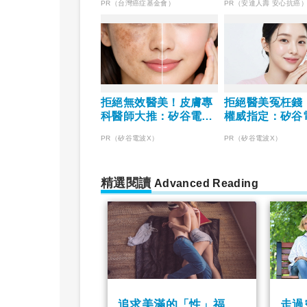
PR（台灣癌症基金會）
PR（安達人壽 安心抗癌
拒絕無效醫美！皮膚專
拒絕醫美冤枉錢
科醫師大推：矽谷電波
權威指定：矽谷電
X 讓肌膚由內而外更強
由內而外養出逆
PR（矽谷電波X）
PR（矽谷電波X）
韌
質
精選閱讀
Advanced Reading
追求美滿的「性」福
走過