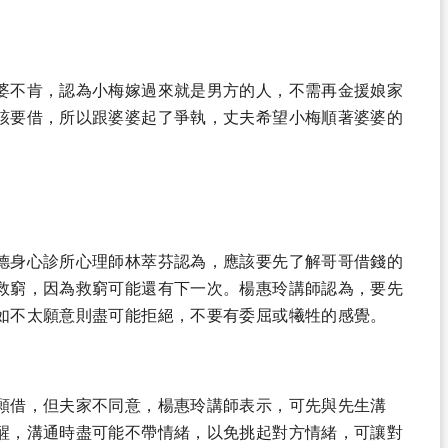
婆不肯，認為小梅嫁過來就是男方的人，不需再金援娘家
該要借，所以跟婆婆起了爭執，丈夫希望小梅順著婆婆的
德身心診所心理師林萃芬認為，應該要先了解哥哥借錢的
救窮，因為救窮可能還有下一次。楊惠玲講師認為，要先
如不太願意則盡可能拒絕，不要有委屈或犧牲的感覺。
願借，但夫家不同意，楊惠玲講師表示，可先與先生溝
醒，溝通時盡可能不帶情緒，以免挑起對方情緒，可讓對