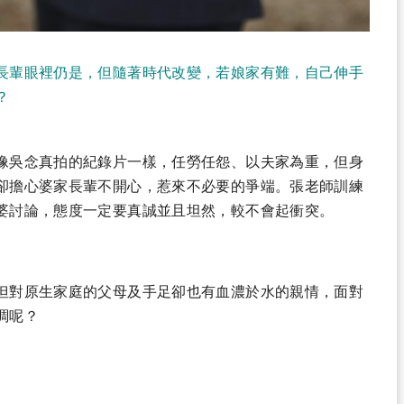
長輩眼裡仍是，但隨著時代改變，若娘家有難，自己伸手
？
像吳念真拍的紀錄片一樣，任勞任怨、以夫家為重，但身
卻擔心婆家長輩不開心，惹來不必要的爭端。張老師訓練
婆討論，態度一定要真誠並且坦然，較不會起衝突。
但對原生家庭的父母及手足卻也有血濃於水的親情，面對
調呢？