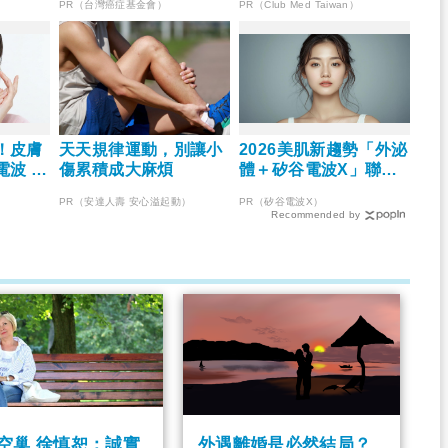
）
PR（台灣癌症基金會）
PR（Club Med Taiwan）
！皮膚
天天規律運動，別讓小
2026美肌新趨勢「外泌
波 X
傷累積成大麻煩
體＋矽谷電波X」聯
齡好膚
手，開啟高階養膚新世
PR（安達人壽 安心溢起動）
PR（矽谷電波X）
代
Recommended by
空巢 徐慎恕：誠實
外遇離婚是必然結局？