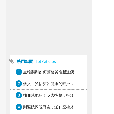
熱門點閱
Hot Articles
1
生物製劑如何幫發炎性腸道疾病患者抗潰瘍？治療進展與健保給付困境一次看
2
藝人－吳怡霈》健康的帳戶，年輕時別提光
3
抽血就能驗！５大指標，檢測身體是否發炎
4
到醫院探視腎友，送什麼禮才好？