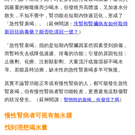
因嚴重的喉嚨痛而少喝水，但發燒升高體溫，又加速水分
散失，不知不覺中，腎功能在短期內快速惡化，形成了
「急性腎衰竭」。（延伸閱讀：
洗腎和腎臟病友如何取得
新冠抗病毒藥？能否吃清冠一號？
）
「急性腎衰竭」指的是短期內腎臟因某些因素受到損傷，
而暫時失去或降低過濾、排毒的功能；引發的原因包括：
止痛劑、化療、注射顯影劑、大量流汗或腹瀉卻不喝水
等。若能及時治療，缺水性的急性腎衰竭多半可恢復。
其實不論腎功能正常或有慢性腎病的人，都可能發生急性
腎衰竭，但有慢性腎病者腎功能較差，更應避免這類傷腎
的狀況發生。（延伸閱讀：
腎悄悄的衰竭，你發現了嗎
）
慢性腎病者可視有無水腫
找到理想喝水量