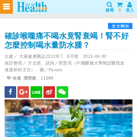
搜尋
0
登入
確診喉嚨痛不喝水竟腎衰竭！腎不好
怎麼控制喝水量防水腫？
出處／
大家健康雜誌2022年7、8月號
2022-06-30
採訪整理／
方念慈、諮詢／郭慧亮（中國醫藥大學附設醫院血
液透析科主任）、圖／Pexels
收藏
瀏覽數 : 11599