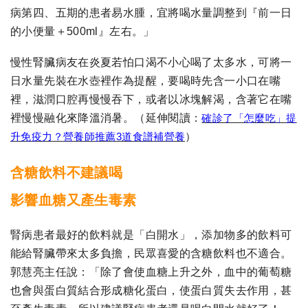
病第四、五期的患者易水腫，宜將喝水量調整到『前一日
的小便量＋500ml』左右。」
慢性腎臟病友在炎夏若怕口渴不小心喝了太多水，可將一
日水量先裝在水壺裡作為提醒，要喝時先含一小口在嘴
裡，滋潤口腔再慢慢吞下，或者以冰塊解渴，含著它在嘴
裡慢慢融化來降溫消暑。
（延伸閱讀：
確診了「怎麼吃」提
升免疫力？營養師推薦3道食譜補營養
）
含糖飲料不建議喝
影響血糖又產生毒素
腎病患者最好的飲料就是「白開水」，添加物多的飲料可
能給腎臟帶來太多負擔，民眾喜愛的含糖飲料也不適合。
郭慧亮主任說：「除了會使血糖上升之外，血中的葡萄糖
也會與蛋白質結合形成糖化蛋白，使蛋白質失去作用，甚