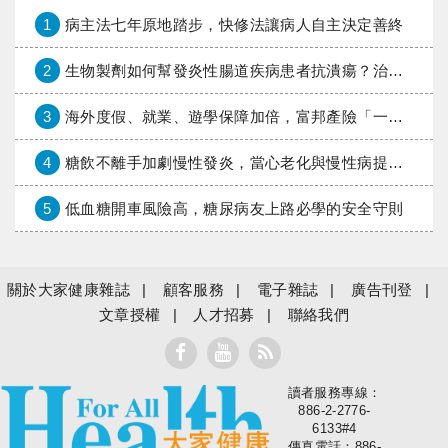
1
病主法七年原地踏步，快修法讓病人自主決定善終
2
生物製劑如何幫發炎性腸道疾病患者抗潰瘍？治療進展與健保給付困境一次看
3
海外度假、就業、遊學保障加倍，富邦產險「一期逐夢」專案加碼遠距醫療與緊急救援
4
糖飲不離手加劇慢性發炎，當心老化與慢性病提早報到
5
低血糖開車風險高，糖尿病友上路必學的安全守則
關於大家健康雜誌
顧客服務
電子雜誌
廣告刊登
文章授權
人才招募
聯絡我們
讀者服務專線：
大家健康
886-2-2776-
6133#4
傳真電話：886-