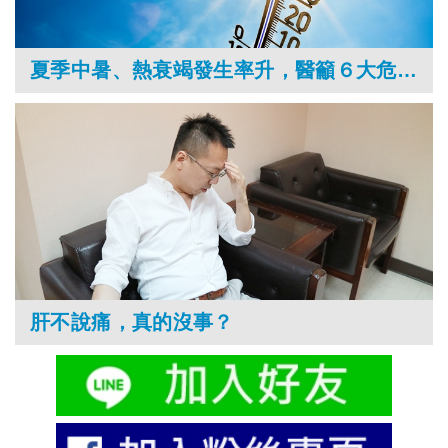
夏季中暑、熱衰竭發生率升，醫籲６大危險群要當心
肝不說痛，真的沒事？