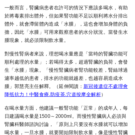
一般而言，腎臟病患者在許可的情況下應該多喝水，有助
於將毒素排出體外，但如果腎功能不足以順利將水分排出
體外，就會滯留體內造成「水腫」，這也會增加身體的負
擔，因此「水腫」可用來觀察患者的水分狀況。當發生水
腫現象，就必須限制飲水量。
對慢性腎病者來說，理想喝水量應是「當時的腎臟功能可
順利處理的水量」；若喝得太多，超過腎臟的負荷，會發
生「水腫」現象。「慢性腎臟病者腎功能較差，腎絲球過
濾率越低的患者，排水的功能就越差，也越容易造成水
腫」郭慧亮主任解釋。
（延伸閱讀：
新冠後遺症不處理會
降抵抗力！中醫食療.防疫茶.穴道按摩全解析
）
在喝水量方面，他建議一般腎功能「正常」的成年人，每
日建議喝水量是1500～2000ml。而慢性腎臟病人必須與
腎臟科醫師諮詢討論，「原則上只要沒有水腫就可以增加
喝水量，一旦水腫，就要開始限制飲水量，像是慢性腎臟