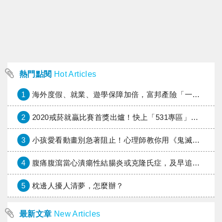
熱門點閱
Hot Articles
1
海外度假、就業、遊學保障加倍，富邦產險「一期逐夢」專案加碼遠距醫療與緊急救援
2
2020戒菸就贏比賽首獎出爐！快上「531專區」了解新興菸品的危害
3
小孩愛看動畫別急著阻止！心理師教你用《鬼滅之刃》進入孩子的心
4
腹痛腹瀉當心潰瘍性結腸炎或克隆氏症，及早追蹤降大腸癌風險
5
枕邊人擾人清夢，怎麼辦？
最新文章
New Articles