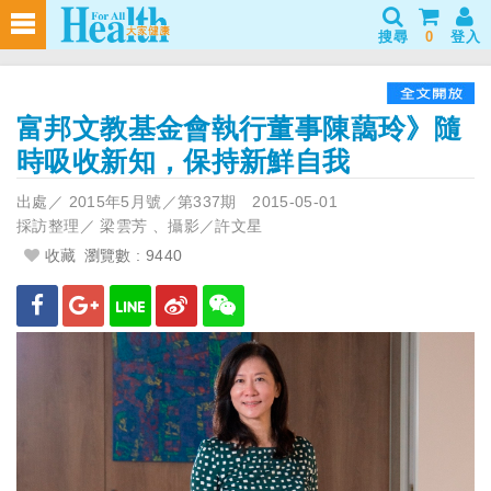
搜尋
0
登入
富邦文教基金會執行董事陳藹玲》隨
時吸收新知，保持新鮮自我
出處／
2015年5月號／第337期
2015-05-01
採訪整理／
梁雲芳 、攝影／許文星
收藏
瀏覽數 : 9440