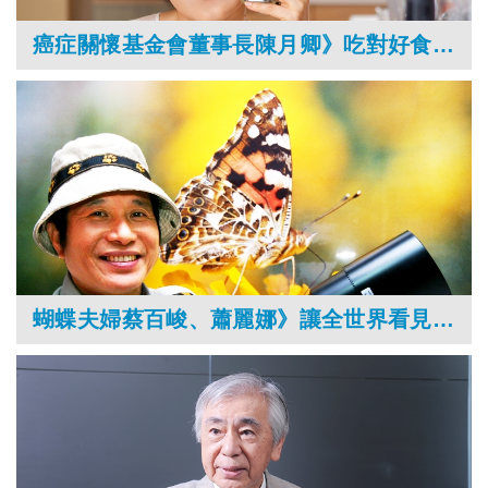
癌症關懷基金會董事長陳月卿》吃對好食物，健康事天天做！
蝴蝶夫婦蔡百峻、蕭麗娜》讓全世界看見台灣蝴蝶之美