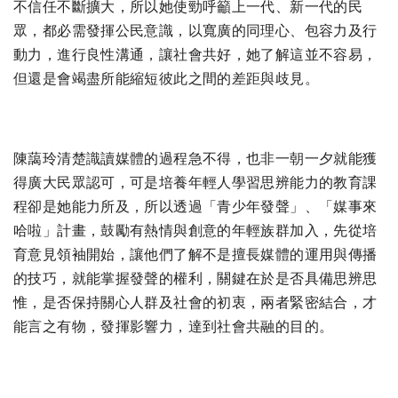
不信任不斷擴大，所以她使勁呼籲上一代、新一代的民
眾，都必需發揮公民意識，以寬廣的同理心、包容力及行
動力，進行良性溝通，讓社會共好，她了解這並不容易，
但還是會竭盡所能縮短彼此之間的差距與歧見。
陳藹玲清楚識讀媒體的過程急不得，也非一朝一夕就能獲
得廣大民眾認可，可是培養年輕人學習思辨能力的教育課
程卻是她能力所及，所以透過「青少年發聲」、「媒事來
哈啦」計畫，鼓勵有熱情與創意的年輕族群加入，先從培
育意見領袖開始，讓他們了解不是擅長媒體的運用與傳播
的技巧，就能掌握發聲的權利，關鍵在於是否具備思辨思
惟，是否保持關心人群及社會的初衷，兩者緊密結合，才
能言之有物，發揮影響力，達到社會共融的目的。