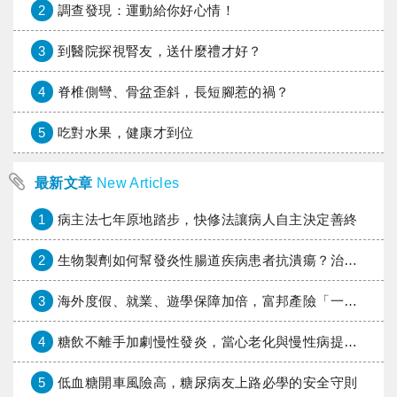
2
調查發現：運動給你好心情！
3
到醫院探視腎友，送什麼禮才好？
4
脊椎側彎、骨盆歪斜，長短腳惹的禍？
5
吃對水果，健康才到位
最新文章
New Articles
1
病主法七年原地踏步，快修法讓病人自主決定善終
2
生物製劑如何幫發炎性腸道疾病患者抗潰瘍？治療進展與健保給付困境一次看
3
海外度假、就業、遊學保障加倍，富邦產險「一期逐夢」專案加碼遠距醫療與緊急救援
4
糖飲不離手加劇慢性發炎，當心老化與慢性病提早報到
5
低血糖開車風險高，糖尿病友上路必學的安全守則