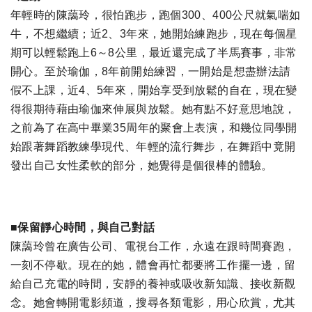
年輕時的陳藹玲，很怕跑步，跑個300、400公尺就氣喘如
牛，不想繼續；近2、3年來，她開始練跑步，現在每個星
期可以輕鬆跑上6～8公里，最近還完成了半馬賽事，非常
開心。至於瑜伽，8年前開始練習，一開始是想盡辦法請
假不上課，近4、5年來，開始享受到放鬆的自在，現在變
得很期待藉由瑜伽來伸展與放鬆。她有點不好意思地說，
之前為了在高中畢業35周年的聚會上表演，和幾位同學開
始跟著舞蹈教練學現代、年輕的流行舞步，在舞蹈中竟開
發出自己女性柔軟的部分，她覺得是個很棒的體驗。
■保留靜心時間，與自己對話
陳藹玲曾在廣告公司、電視台工作，永遠在跟時間賽跑，
一刻不停歇。現在的她，體會再忙都要將工作擺一邊，留
給自己充電的時間，安靜的養神或吸收新知識、接收新觀
念。她會轉開電影頻道，搜尋各類電影，用心欣賞，尤其