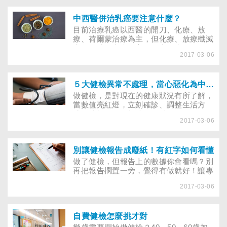
中西醫併治乳癌要注意什麼？
目前治療乳癌以西醫的開刀、化療、放
療、荷爾蒙治療為主，但化療、放療殲滅
癌細胞時，常會傷害到正常健康的細胞，
2017-03-06
其副作用常讓病人痛苦不堪，若想同步用
中醫調養身體要注意什麼，才能幫身體打
贏這場硬仗！ 51歲的陳媽媽罹患乳癌，
接受手術及一連串的化療、放療後，噁
５大健檢異常不處理，當心惡化為中風、癌症
心、嘔吐、掉髮、疲倦、水腫、白血球低
做健檢，是對現在的健康狀況有所了解，
下等副作用接踵而來，身心難以招架。經
當數值亮紅燈，立刻確診、調整生活方
親友推薦，她想接受中西醫合併治療，希
式，才能發揮健檢功用！以下是現代人健
望藉此減少副作用，享有良好生活品質，
2017-03-06
檢時，最常發現的５大健康問題，該如何
並提高治癒機會，只是，藥物的功效是否
追蹤、改善，才能避免釀成更大災難！
會重複，該注意哪些細節，才能讓中西醫
療法相輔相成？
別讓健檢報告成廢紙！有紅字如何看懂
做了健檢，但報告上的數據你會看嗎？別
再把報告擱置一旁，覺得有做就好！讓專
家教你看懂健檢報告，掌握健檢數值的意
2017-03-06
義，從現在開始調整錯誤習慣，累積健康
根本！
自費健檢怎麼挑才對