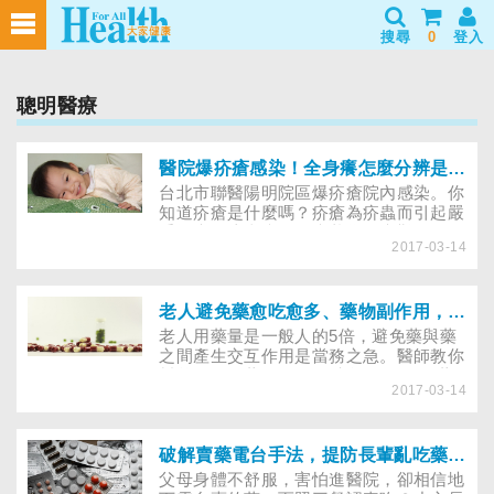
搜尋
0
登入
聰明醫療
醫院爆疥瘡感染！全身癢怎麼分辨是疥蟲寄生，還是過敏或蕁麻疹？
台北市聯醫陽明院區爆疥瘡院內感染。你
知道疥瘡是什麼嗎？疥瘡為疥蟲而引起嚴
重搔癢的皮膚病。因症狀為奇癢難耐，一
2017-03-14
般民眾容易誤以為是過敏、濕疹等，有哪
些徵兆可以分辨呢？若遭疥蟲寄生，該怎
麼治療？家中有人感染疥瘡，全家都必須
防護嗎？以下專訪皮膚科醫師為你解答。
老人避免藥愈吃愈多、藥物副作用，快學會藥單整理
老人用藥量是一般人的5倍，避免藥與藥
之間產生交互作用是當務之急。醫師教你
幫爸媽做好藥單管理，避免因吃A、B藥
2017-03-14
物產生副作用，又吃C、D藥物來治療，
結果產生更多問題，陷入藥愈吃愈多的循
環窘境！
破解賣藥電台手法，提防長輩亂吃藥而傷腎
父母身體不舒服，害怕進醫院，卻相信地