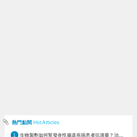
熱門點閱
Hot Articles
1
生物製劑如何幫發炎性腸道疾病患者抗潰瘍？治療進展與健保給付困境一次看