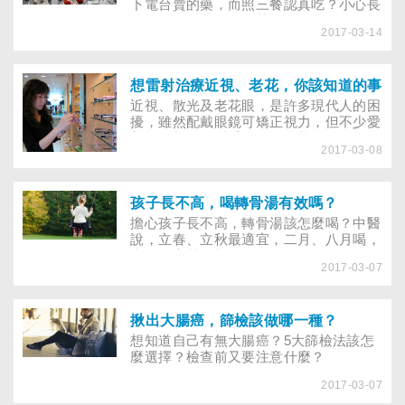
下電台賣的藥，而照三餐認真吃？小心長
輩服用不明藥品，傷荷包又傷腎！
2017-03-14
想雷射治療近視、老花，你該知道的事
近視、散光及老花眼，是許多現代人的困
擾，雖然配戴眼鏡可矯正視力，但不少愛
美族群想做雷射手術，免去戴眼鏡的不便
2017-03-08
及對外觀的影響，只是有些人接受雷射手
術後，卻出現嚴重的乾眼症、眩光，該怎
麼評估自己適不適合透過雷射矯正視力？
孩子長不高，喝轉骨湯有效嗎？
擔心孩子長不高，轉骨湯該怎麼喝？中醫
說，立春、立秋最適宜，二月、八月喝，
掌握長高黃金期！
2017-03-07
揪出大腸癌，篩檢該做哪一種？
想知道自己有無大腸癌？5大篩檢法該怎
麼選擇？檢查前又要注意什麼？
2017-03-07