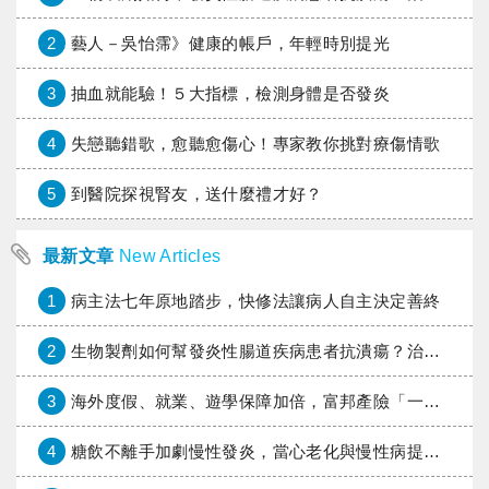
2
藝人－吳怡霈》健康的帳戶，年輕時別提光
3
抽血就能驗！５大指標，檢測身體是否發炎
4
失戀聽錯歌，愈聽愈傷心！專家教你挑對療傷情歌
5
到醫院探視腎友，送什麼禮才好？
最新文章
New Articles
1
病主法七年原地踏步，快修法讓病人自主決定善終
2
生物製劑如何幫發炎性腸道疾病患者抗潰瘍？治療進展與健保給付困境一次看
3
海外度假、就業、遊學保障加倍，富邦產險「一期逐夢」專案加碼遠距醫療與緊急救援
4
糖飲不離手加劇慢性發炎，當心老化與慢性病提早報到