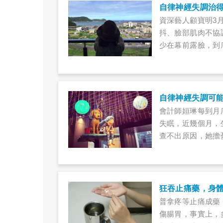
自律神經失調治
資深藝人顧寶明3月
抖、臉部肌肉不協
少在幕前露臉，到
(2022.0321更新)
會計師姮琳每到月
失眠，近幾個月，
查不出原因，她擔
狂吞止痛藥，身
普拿疼等止痛成藥
傷腸胃，事實上，