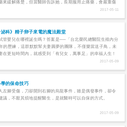
藥來緩解痛楚，但當醫師告訴她，長期服用止痛藥，會嚴重傷
開始猶豫要不要繼續服用……
2017-05-11
分泌科》精子卵子來電的魔法殿堂
試管嬰兒在哪裡誕生嗎？答案是──「台北榮民總醫院生殖內分
多年的歷練，這群默默幫夫妻圓夢的團隊，不僅樂當送子鳥，未
妻在更短時間內，就感受到「有兒女，萬事足」的幸福人生！
2017-05-09
必學的保命技巧
人左腳受傷，刀卻開到右腳的烏龍事件，雖是偶發事件，卻令
建議，不厭其煩地提醒醫生，是就醫時可以自保的方式。
2017-05-09