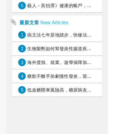
5
藝人－吳怡霈》健康的帳戶，年輕時別提光
最新文章
New Articles
1
病主法七年原地踏步，快修法讓病人自主決定善終
2
生物製劑如何幫發炎性腸道疾病患者抗潰瘍？治療進展與健保給付困境一次看
3
海外度假、就業、遊學保障加倍，富邦產險「一期逐夢」專案加碼遠距醫療與緊急救援
4
糖飲不離手加劇慢性發炎，當心老化與慢性病提早報到
5
低血糖開車風險高，糖尿病友上路必學的安全守則