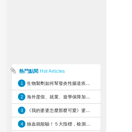
熱門點閱
Hot Articles
1
生物製劑如何幫發炎性腸道疾病患者抗潰瘍？治療進展與健保給付困境一次看
2
海外度假、就業、遊學保障加倍，富邦產險「一期逐夢」專案加碼遠距醫療與緊急救援
3
《我的婆婆怎麼那麼可愛》婆婆希望媳婦放棄領取已故兒子身故理賠金，可以這樣做嗎？
4
抽血就能驗！５大指標，檢測身體是否發炎