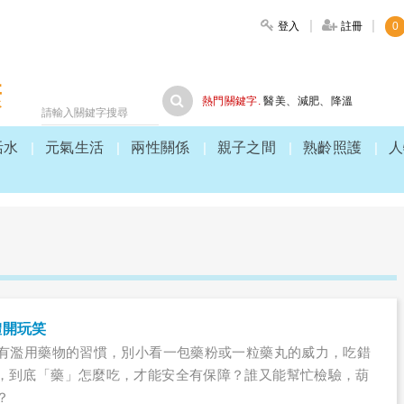
登入
註冊
0
大家健康
熱門關鍵字.
醫美
、
減肥
、
降溫
活水
元氣生活
兩性關係
親子之間
熟齡照護
人
體開玩笑
眾有濫用藥物的習慣，別小看一包藥粉或一粒藥丸的威力，吃錯
，到底「藥」怎麼吃，才能安全有保障？誰又能幫忙檢驗，葫
？