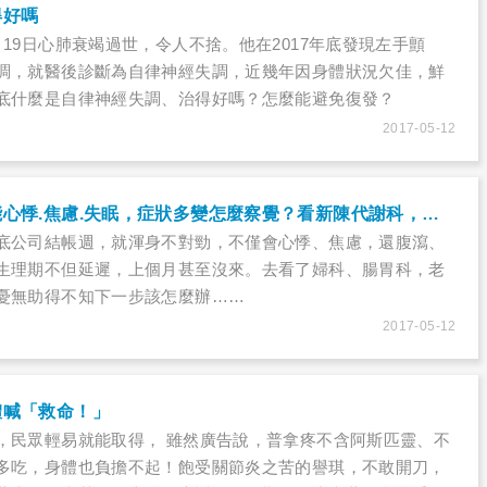
得好嗎
19日心肺衰竭過世，令人不捨。他在2017年底發現左手顫
調，就醫後診斷為自律神經失調，近幾年因身體狀況欠佳，鮮
底什麼是自律神經失調、治得好嗎？怎麼能避免復發？
2017-05-12
自律神經失調可能心悸.焦慮.失眠，症狀多變怎麼察覺？看新陳代謝科，還是身心科？
底公司結帳週，就渾身不對勁，不僅會心悸、焦慮，還腹瀉、
生理期不但延遲，上個月甚至沒來。去看了婦科、腸胃科，老
憂無助得不知下一步該怎麼辦……
2017-05-12
體喊「救命！」
，民眾輕易就能取得， 雖然廣告說，普拿疼不含阿斯匹靈、不
多吃，身體也負擔不起！飽受關節炎之苦的譽琪，不敢開刀，