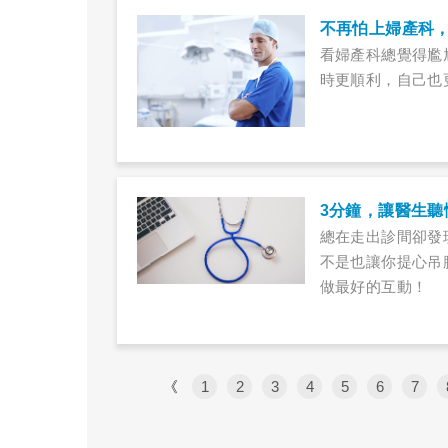
不再怕上婦產科
看婦產科總覺得尷
時更順利，自己也
3分鐘，讓醫生聽
總在走出診間卻發
不是也讓你提心吊
做最好的互動！
《
1
2
3
4
5
6
7