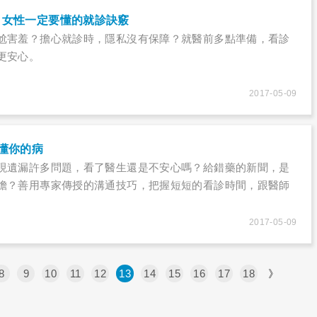
，女性一定要懂的就診訣竅
尬害羞？擔心就診時，隱私沒有保障？就醫前多點準備，看診
更安心。
2017-05-09
懂你的病
現遺漏許多問題，看了醫生還是不安心嗎？給錯藥的新聞，是
膽？善用專家傳授的溝通技巧，把握短短的看診時間，跟醫師
2017-05-09
8
9
10
11
12
13
14
15
16
17
18
》