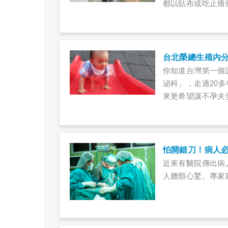
都以貼布或吃止痛
害胃及腎臟時，她
台北榮總生殖內
你知道台灣第一個
泌科」，走過20
來更希望讓不孕夫
怕開錯刀！病人
近來有醫院傳出病
人膽顫心驚。專家