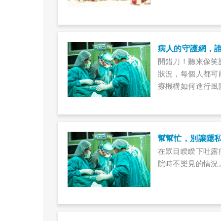
病人的守護網，
開錯刀！聽來像笑
狀況，每個人都可
療機構如何進行風
幫幫忙，別讓隱
在眾目睽睽下吐露
院時不樂見的情況