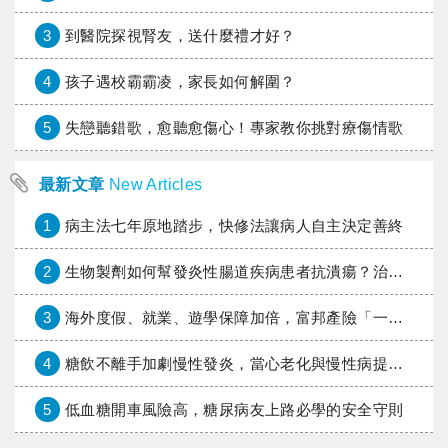
3
到醫院探視腎友，送什麼禮才好？
4
孩子遇校霸霸凌，家長如何解圍？
5
失戀聽錯歌，愈聽愈傷心！專家教你挑對療傷情歌
最新文章
New Articles
1
病主法七年原地踏步，快修法讓病人自主決定善終
2
生物製劑如何幫發炎性腸道疾病患者抗潰瘍？治療進展與健保給付困境一次看
3
海外度假、就業、遊學保障加倍，富邦產險「一期逐夢」專案加碼遠距醫療與緊急救援
4
糖飲不離手加劇慢性發炎，當心老化與慢性病提早報到
5
低血糖開車風險高，糖尿病友上路必學的安全守則