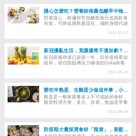
能熱量翻倍。而標榜適合糖尿病人的海藻
糖，升糖指數並不低，糖友也不宜吃多。
如何減糖烘焙，且看營養師的祕訣。
護心怎麼吃？營養師推薦低醣早中晚餐食譜
想要護心，根據研究低醣飲食比低脂飲食
有效，可降低胰島素阻抗，減輕身體代謝
負擔，但是低醣飲食怎麼料理，難倒習慣
2021-12-27
吃澱粉的人，不妨參考榮新診所李婉萍營
養師設計的一日三餐低醣護心料理，就能
輕鬆控制血糖，守護心臟健康。
新冠擾亂生活，竟讓腸胃不適加劇？3方法吃對蔬果改善腸躁、延緩腸老化
新冠病毒肆虐已超過一年，目前疫情看似
緩和，卻仍面臨傳染力極強的Delta病毒
威脅。不少民眾的飲食與生活作息因疫情
2021-09-20
亂了套，消化不良、排便不順、腹痛、胃
灼熱、或類似腸躁的症狀變多，專家建議
3原則吃足蔬果延緩腸齡老化，有助腸胃
健康。
愛吃半熟蛋、生雞蛋少做這件事，小心急性腸炎、腹痛和發燒上身！
雞蛋是一般家庭餐桌上不可或缺的食材，
雞蛋料理方便、多元、容易，無論是早餐
水煮蛋，正餐的煎蛋、番茄蛋等料理方式
2021-08-09
都是餐桌上的日常。董氏基金會提醒，若
是自行烹煮雞蛋料理，記得在烹煮前要清
洗，或是可以購買洗選蛋，避免其中的沙
門氏菌引發急性腸炎，造成腹痛、寒顫等
防疫期大量採買食材「囤貨」，菜籃族必懂保鮮法！
危害。