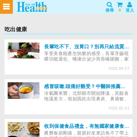
搜尋
0
登入
吃出健康
長輩吃不下、沒胃口？別再只給流質食物，5招幫長輩更有食慾
享受美食能產生快樂的感受，長輩牙齒咀
嚼功能退化、唾液分泌少而吞嚥困難，家
人別再只給流質、糊狀食物，因食物失去
2022-04-27
美味，可能更讓人沒食慾、加重厭食，導
致營養不足而衰弱、肌少症，提高疾病發
生率，甚至加速失能。董氏基金會建議5
招幫長輩更易咀嚼吞嚥、避免進食時嗆
感冒咳嗽.頭痛好難受？中醫師推薦藥膳及舒緩穴位
咳，享受由口進食的幸福！
冷氣團來襲，北部縣市開始降溫，其餘各
地溫差大，假如因此出現鼻炎、鼻過敏、
喉嚨痛、咳嗽、多痰、頭痛等感冒前兆，
2022-02-21
不妨透過好料理的藥膳及穴位按摩，改善
不適，提升免疫力。
收到保健食品禮盒，有無國家健康食品認證到哪查詢？
農曆春節剛過，親朋好友來訪免不了帶上