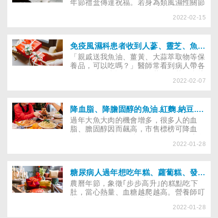
年節禮盒傳達祝福。若身為類風濕性關節
炎、紅斑性狼瘡等自體免疫疾病病友，面
2022-02-15
對各式宣稱能強身保健的健康禮盒，如滴
雞精、維骨力、鈣片、魚油、膠原蛋白等
是否真能「越吃越健康」？又該到哪查詢
是否有衛福部查驗許可的「健康食品」認
免疫風濕科患者收到人蔘、靈芝、魚油、薑黃等補品能吃嗎？
證？
「親戚送我魚油、薑黃、大蒜萃取物等保
養品，可以吃嗎？」醫師常看到病人帶各
種保健食品來詢問，如人蔘、靈芝、牛樟
2022-02-07
芝、冬蟲夏草，甚或薑黃、白藜蘆醇、蜂
皇漿等。到底類風濕性關節炎、紅斑性狼
瘡等有自體免疫疾病的病友，能吃這些營
養補充品嗎？
降血脂、降膽固醇的魚油.紅麴.納豆.兒茶素.花青素等降血脂保健品怎麼選？建議量為何？
過年大魚大肉的機會增多，很多人的血
脂、膽固醇因而飆高，市售標榜可降血
脂、降膽固醇的魚油、紅麴、納豆、膳食
2022-01-28
纖維、兒茶素、花青素等保健食品，該如
何選？每日建議量多少？除保健品外，這
些營養可從哪些食材獲取？
糖尿病人過年想吃年糕、蘿蔔糕、發糕怎麼選？用海藻糖熱量較低？
農曆年節，象徵｢步步高升｣的糕點吃下
肚，當心熱量、血糖越爬越高。營養師叮
嚀糖尿病人，年糕、蘿蔔糕、發糕必須淺
2022-01-28
嚐即止，更要留意烹煮方式，下了油鍋可