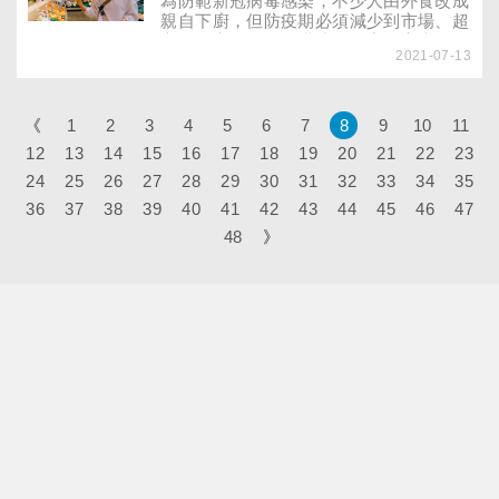
為防範新冠病毒感染，不少人由外食改成
親自下廚，但防疫期必須減少到市場、超
市的頻率，自行採購或收到宅配寄來的一
2021-07-13
周分量食材時，該怎麼分類管理？又該怎
麼避免錯誤存放，造成食材耗損，保持食
材的新鮮度呢？
《
1
2
3
4
5
6
7
8
9
10
11
12
13
14
15
16
17
18
19
20
21
22
23
24
25
26
27
28
29
30
31
32
33
34
35
36
37
38
39
40
41
42
43
44
45
46
47
48
》