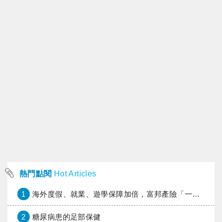
熱門點閱
Hot Articles
1
海外度假、就業、遊學保障加倍，富邦產險「一期逐夢」專案加碼遠距醫療與緊急救援
2
糖尿病患的足部保健