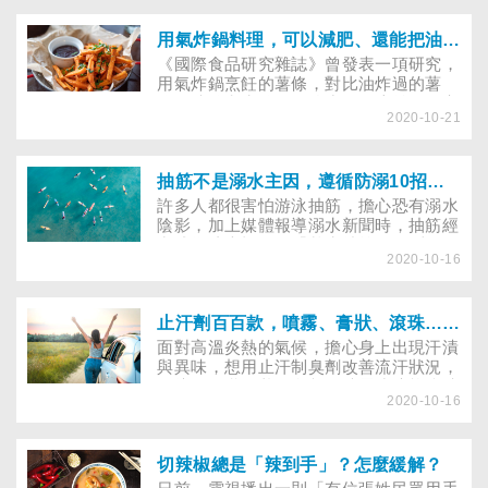
短進食時間就能瘦身？要怎麼吃？搭配什
麼運動最能有效減肥？以下專訪體育大學
運動生理學博士，同時也是臺北市立大學
用氣炸鍋料理，可以減肥、還能把油炸品變健康？別再掉入減重陷阱！
運動科學研究所教授侯建文來為我們解
《國際食品研究雜誌》曾發表一項研究，
惑。
用氣炸鍋烹飪的薯條，對比油炸過的薯
條，油分和水分吸收較少，但這並不一定
2020-10-21
意味著健康。榮新診所李婉萍營養師提
醒，很多人會拿氣炸鍋炸薯條、雞塊，雖
然額外添加的油不多，但油炸品本身就含
有高卡路里、高脂肪、高熱量，適量還是
抽筋不是溺水主因，遵循防溺10招，戲水安全不擔心！
很重要。
許多人都很害怕游泳抽筋，擔心恐有溺水
陰影，加上媒體報導溺水新聞時，抽筋經
常成為斗大標題：「戲水抽筋，XX歲男
2020-10-16
溺斃」，更增添不少心理恐懼。但話說回
來，玩水時抽筋真的會溺水嗎？
止汗劑百百款，噴霧、膏狀、滾珠……該選哪種才好？
面對高溫炎熱的氣候，擔心身上出現汗漬
與異味，想用止汗制臭劑改善流汗狀況，
但坊間有乳霜狀、膏劑、噴霧或液態滾珠
2020-10-16
等各種劑型，琳瑯滿目，哪一種類型才適
合自己？該如何選擇？長期使用有無風
險？本文藉由專家和醫師的分享，為大家
解惑。
切辣椒總是「辣到手」？怎麼緩解？