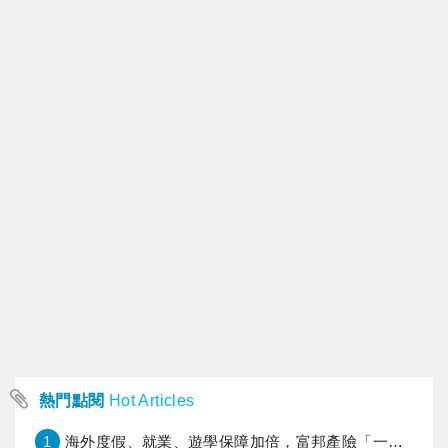
熱門點閱
Hot Articles
1
海外度假、就業、遊學保障加倍，富邦產險「一期逐夢」專案加碼遠距醫療與緊急救援