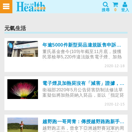
搜尋
0
登入
元氣生活
年逾5000件新型菸品違規販售申訴，新型菸品政策開放加熱菸、禁電子煙等同「變相全開」！
董氏基金會今(109)年截至11月底，接獲
民眾檢舉5,220件違法販售電子煙、加熱
菸等新型菸品的申訴，連國中生都輕而易
2020-12-18
舉網購，甚至成為下線加入傳銷行列m
電子煙及加熱菸沒有「減害」證據，無法戒菸者改用新型菸品危害難減
衛福部2020年5月公告菸害防制法修法草
案疑似將加熱菸納入菸品，並以「指定菸
品」的條文，規定新型菸品得以通過健康
2020-12-15
風險評估的方式進口與販售，為加熱菸開
了方便之門。
越野跑一哥周青：傳授越野路跑新手必看訓練、飲食攻略、推薦賽道
越野跑正夯，曾拿下亞洲越野賽冠軍的周