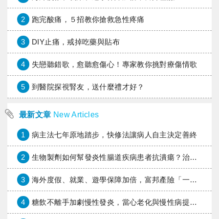
2
跑完酸痛，５招教你搶救急性疼痛
3
DIY止痛，戒掉吃藥與貼布
4
失戀聽錯歌，愈聽愈傷心！專家教你挑對療傷情歌
5
到醫院探視腎友，送什麼禮才好？
最新文章
New Articles
1
病主法七年原地踏步，快修法讓病人自主決定善終
2
生物製劑如何幫發炎性腸道疾病患者抗潰瘍？治療進展與健保給付困境一次看
3
海外度假、就業、遊學保障加倍，富邦產險「一期逐夢」專案加碼遠距醫療與緊急救援
4
糖飲不離手加劇慢性發炎，當心老化與慢性病提早報到