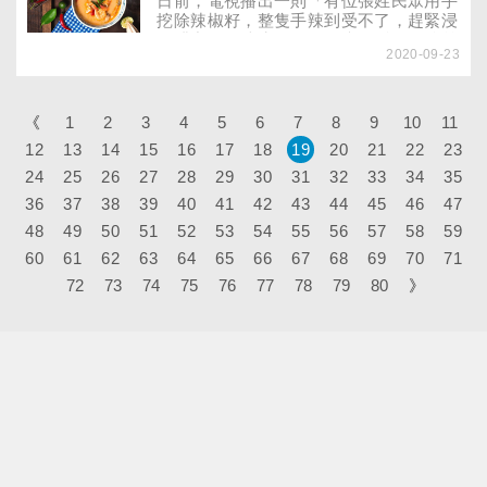
日前，電視播出一則「有位張姓民眾用手
挖除辣椒籽，整隻手辣到受不了，趕緊浸
泡醋中、泡糖水，還是又痛又腫，最後前
2020-09-23
往醫院掛急診挨針才得到緩解」的新聞，
無獨有偶，一位莊太太也有類似辣到手的
經驗，在切完小辣椒後，整隻手辣到像被
火灼燒一樣，浸泡冰牛奶中約十分鐘後，
《
1
2
3
4
5
6
7
8
9
10
11
辣痛逐漸消除，整個人鬆了一口氣。為什
12
13
14
15
16
17
18
19
20
21
22
23
麼同樣是辣到手，不同的緩解方式，效果
24
25
26
27
竟然有天壤之別？
28
29
30
31
32
33
34
35
36
37
38
39
40
41
42
43
44
45
46
47
48
49
50
51
52
53
54
55
56
57
58
59
60
61
62
63
64
65
66
67
68
69
70
71
72
73
74
75
76
77
78
79
80
》