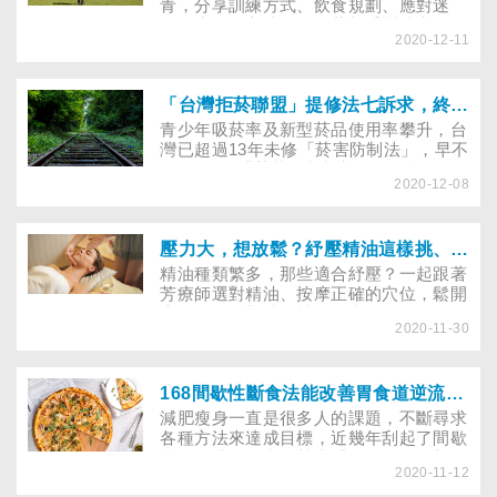
青，分享訓練方式、飲食規劃、應對迷
路、失溫的方法，及推薦新手訓練賽道！
2020-12-11
「台灣拒菸聯盟」提修法七訴求，終結舊菸害、禁止新菸害
青少年吸菸率及新型菸品使用率攀升，台
灣已超過13年未修「菸害防制法」，早不
符WHO的「菸草控制框架公約」規範，
2020-12-08
無法規範電子煙、加熱菸等新型菸品，盼
盡早修法減害。
壓力大，想放鬆？紓壓精油這樣挑、聰明按摩不踩雷
精油種類繁多，那些適合紓壓？一起跟著
芳療師選對精油、按摩正確的穴位，鬆開
肩、頸、眼緊繃的神經，來場舒活SPA
2020-11-30
吧！
168間歇性斷食法能改善胃食道逆流？新手怎麼增加斷食時間？專家傳授攻略，這樣減肥更有效！
減肥瘦身一直是很多人的課題，不斷尋求
各種方法來達成目標，近幾年刮起了間歇
性斷食法的風潮，其中「168斷食」成了
2020-11-12
大家爭相嘗試的減肥方法。究竟為什麼縮