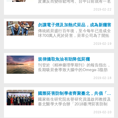
食、低醣飲食及低糖質飲食？各適合哪些
皮膚反而變得鬆垮垮。台中日前就有一名
體質的人來減肥？
30歲輕熟女，原本身高160公分，體重
2019-02-22
120公斤，在接受胃繞道減重手術後，雖
然成功減了70公斤，回復到50公斤標準
體重，但雙手、肚子、手臂、大腿卻在瘦
下來後出現重達3公斤的贅皮，就連原本
勿讓電子煙及加熱式菸品，成為新癮害
傲人的D奶胸部也嚴重下垂，變成70歲阿
傳統紙菸盛行百年後，至今每年已造成全
婆布袋奶。究竟該如何預防減肥後皮膚鬆
球700萬人死於菸害，菸草公司為了開拓
弛的問題？
市場，2011年起投入生產「電子煙」，
2019-02-19
2015年起更陸續推出「加熱式菸品」，
菸商以其強大財力、通路與政商關係，加
上過去百年行銷推廣傳統紙菸的實戰能
力，使這股「新興菸品」勢力快速崛起氾
規律攝取魚油有助降低菸癮
濫。
刊登於《精神藥理學期刊》的報告指出，
長期吸菸會導致大腦中的Omega-3脂肪
酸濃度低落，除會損壞神經細胞的結構，
2019-02-18
干擾腦部主掌愉悅、滿足等區域內的神經
傳導物質正常運作，相關的回饋與決策機
轉也會受到影響，讓吸菸者難以擺脫菸癮
糾纏。透過補充深海魚油，這種情形能獲
國際菸害防制學者齊聚臺北，共倡「菸害終局」
得改善。
國家衛生研究院名譽研究員溫啟邦教授及
臺北醫學大學合辦「2018臺灣菸害防制
國際研討會」，由美國華盛頓大學全球疾
2019-02-10
病負擔（GBD）研究員Marissa Reitsma