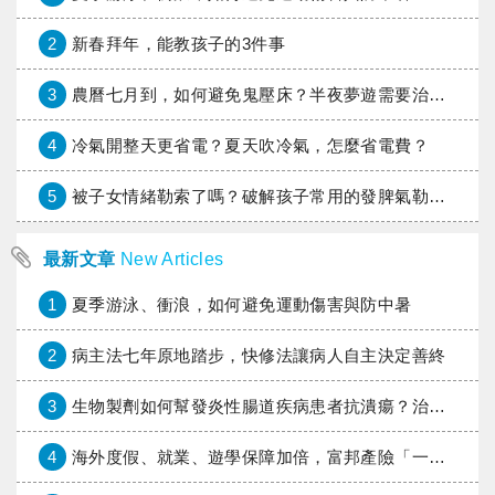
2
新春拜年，能教孩子的3件事
3
農曆七月到，如何避免鬼壓床？半夜夢遊需要治療嗎？睡夢中狂踢枕邊人，是巴金森氏症徵兆？睡眠障礙如何解？
4
冷氣開整天更省電？夏天吹冷氣，怎麼省電費？
5
被子女情緒勒索了嗎？破解孩子常用的發脾氣勒索模式
最新文章
New Articles
1
夏季游泳、衝浪，如何避免運動傷害與防中暑
2
病主法七年原地踏步，快修法讓病人自主決定善終
3
生物製劑如何幫發炎性腸道疾病患者抗潰瘍？治療進展與健保給付困境一次看
4
海外度假、就業、遊學保障加倍，富邦產險「一期逐夢」專案加碼遠距醫療與緊急救援