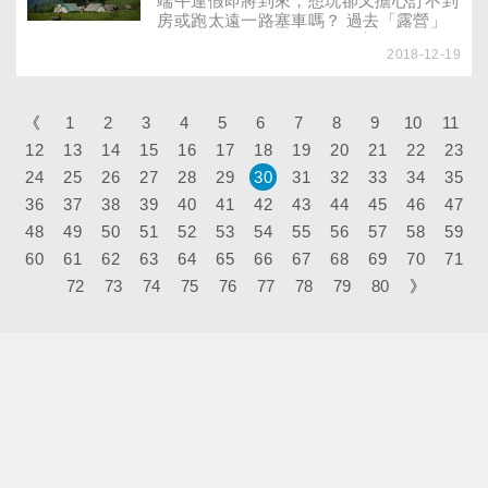
端午連假即將到來，想玩卻又擔心訂不到
房或跑太遠一路塞車嗎？ 過去「露營」
一直被認為是沒錢住旅館的寒酸活動，
2018-12-19
現在露營卻成為新的樂活運動，不用花大
錢，就可投入大自然的懷抱， 享受大伙
一起野炊、夜晚泡茶觀星談天的樂趣，
但在體驗野外寫意生活前，備妥哪些配備
《
1
2
3
4
5
6
7
8
9
10
11
才能玩得盡興？
12
13
14
15
16
17
18
19
20
21
22
23
24
25
26
27
28
29
30
31
32
33
34
35
36
37
38
39
40
41
42
43
44
45
46
47
48
49
50
51
52
53
54
55
56
57
58
59
60
61
62
63
64
65
66
67
68
69
70
71
72
73
74
75
76
77
78
79
80
》