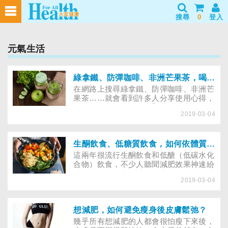
搜尋
0
登入
元氣生活
綠拿鐵、防彈咖啡、非洲芒果茶，喝錯小心越減越肥！
在網路上搜尋綠拿鐵、防彈咖啡、非洲芒
果茶……就會看到許多人分享使用心得，
有些網友使用後，效果顯著；但也有人不
2019-03-04
僅無感，還引起副作用。像上個月因推廣
生酮飲食而爆紅的醫師謝旺穎，罹患肝膿
瘍後，疑似因仍堅持每天進行2次咖啡灌
腸、採用低碳飲食，而未完整接受正規治
生酮飲食、低糖質飲食，如何依體質選擇減肥法？
療，導致腹腔發炎，引發敗血性休克，不
這兩年很流行生酮飲食和低醣（低碳水化
幸離世，讓人惋惜。究竟，這三種熱門的
合物）飲食，不少人聽聞減肥效果神速紛
減肥飲食法哪一個比較有效？該如何判斷
紛效尤。只是這種「多吃高油脂，少吃碳
自己適合哪一個？又有哪些人不適合呢？
2019-03-04
水化合物」的減肥飲食，不容易長久維
持。相較之下，「低糖質飲食法」
（LOCABO）提倡攝取適量的碳水化合
物，不僅作法溫和，對吃慣米食的亞洲人
想減肥，如何避免瘦身後皮膚鬆弛？
來說，也較容易達成。究竟什麼是生酮飲
幾乎所有想減肥的人都會很怕瘦下來後，