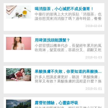
率先分析「臺灣的菸害疾病負擔情況」。
以2017年來看，吸菸高居致死行為風險
因子的第一位，若要降低臺灣的疾病致死
喝消脂茶，小心減肥不成反傷胃！
率，菸害防制是最有效益的方法。另外，
中藥行的玻璃上大大的張貼「消脂茶」也
二手菸暴露也是造成疾病負擔的主要因
讓你想買來消消脂了嗎？過年時節，餐餐
素，無菸環境的改善可以幫助減輕疾病負
是大餐，和親友相聚聊天，喝茶配上滿桌
擔。
2019-02-04
的零食，讓你的肚子也感覺積了一層油
了？中藥行販售的消脂茶真能消脂？通常
是什麼中藥組成的呢？什麼人不適合喝？
用啤酒洗頭能護髮？
小碧習慣以機車代步，長髮經年累月的風
吹雨淋，髮質很差，容易分叉、易斷又乾
燥。愛美的朋友教她一個小祕方，上美容
2019-01-03
院可帶瓶啤酒。當然不是邊洗頭邊乾杯，
而是用啤酒護髮，既實惠，修護髮質的效
果也很好。朋友說的是真的嗎？
果酸換膚不失敗，你要知道的果酸換膚流程
許多人想讓皮膚更好，聽說「果酸換膚」
簡單又有效？果酸換膚的流程是什麼？換
膚前有什麼注意事項？果酸換膚後有哪些
2019-01-01
要注意的？可以化妝嗎？結痂了正常嗎？
要怎麼處理？
露營初體驗，心靈森呼吸