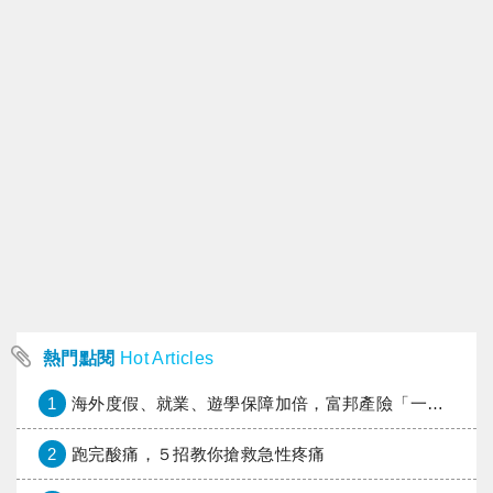
熱門點閱
Hot Articles
1
海外度假、就業、遊學保障加倍，富邦產險「一期逐夢」專案加碼遠距醫療與緊急救援
2
跑完酸痛，５招教你搶救急性疼痛