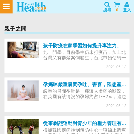
搜尋
0
登入
親子之間
孩子防疫在家學習如何提升專注力、寫作業效率？心理師傳授招數
九一開學，目前學生仍未打疫苗，加上北
台灣又有群聚案例發生，台北市預估約一
成學生請防疫假，不過，讓孩子在家學
2021-05-18
習，孩子易分心也令不少家長煩惱。究竟
要如何培養孩子的專注力？哪些指令可能
適得其反？不妨參照臨床心理師提供的方
法，由大人陪同練習，協助小孩養成習
孕媽咪嚴重晨間孕吐、害喜，罹患產後憂鬱症機率高出4倍?
慣，才不會因缺乏章法而沒有成效。
嚴重的晨間孕吐是一種讓人虛弱的狀況，
在英國有該情況的孕婦約占1〜2％；這也
是懷孕期間住院的最常見的原因，這種狀
2021-05-13
況可以持續到孩子出生。孕婦可因此需要
連續數週躺床、出現脫水和體重減輕的情
況，並且經常因此無法工作或照顧家中其
他孩子。
從事劇烈運動對青少年的壓力管理有正面影響
根據韓國疾病控制預防中心一項線上調查