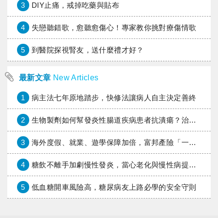
3
DIY止痛，戒掉吃藥與貼布
4
失戀聽錯歌，愈聽愈傷心！專家教你挑對療傷情歌
5
到醫院探視腎友，送什麼禮才好？
最新文章
New Articles
1
病主法七年原地踏步，快修法讓病人自主決定善終
2
生物製劑如何幫發炎性腸道疾病患者抗潰瘍？治療進展與健保給付困境一次看
3
海外度假、就業、遊學保障加倍，富邦產險「一期逐夢」專案加碼遠距醫療與緊急救援
4
糖飲不離手加劇慢性發炎，當心老化與慢性病提早報到
5
低血糖開車風險高，糖尿病友上路必學的安全守則