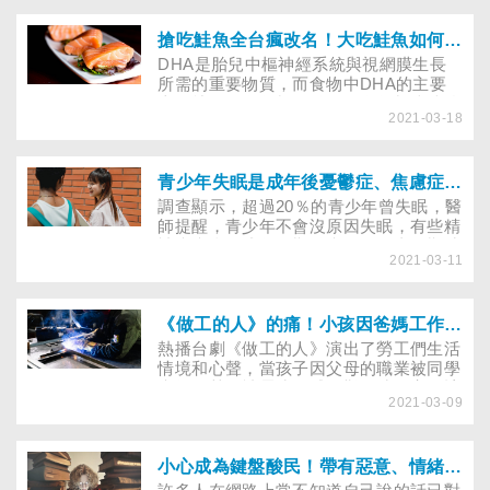
當團體間的猜忌愈來愈多，關係就會愈來
愈惡劣，當某一方覺得自己的人際關係較
危險時，就會趕緊尋找班上的其他同學組
搶吃鮭魚全台瘋改名！大吃鮭魚如何避免吃到化學殘留物？
成新聯盟，以避免自己落單。
DHA是胎兒中樞神經系統與視網膜生長
所需的重要物質，而食物中DHA的主要
來源就是深海魚類。雖然深海魚類脂肪較
2021-03-18
近海魚類高3～4倍，但其所含的油脂正是
對胎兒腦部有益的omega-3多元不飽和脂
肪酸。脂肪酸存於所有細胞膜，人類胎兒
60％腦重量亦由脂肪酸組成，故所食入的
青少年失眠是成年後憂鬱症、焦慮症前兆？少喝手搖飲能幫助一夜好眠？
油脂型態對人體細胞膜相當重要。因此，
調查顯示，超過20％的青少年曾失眠，醫
過去多建議孕婦每星期吃2～3次含
師提醒，青少年不會沒原因失眠，有些精
omega-3多元不飽和脂肪酸豐富的魚類，
神疾病會在成年早期發病，但在青春期時
以提供適量的DHA。然而，最近科學
2021-03-11
有病前的潛在症狀，以失眠、憂鬱、焦慮
（Science）雜誌刊載，養殖鮭魚體內殘
等形式呈現，當失眠問題持續出現，最好
留的致癌物是野生鮭魚的10倍，令人擔憂
儘早治療……
不已。
《做工的人》的痛！小孩因爸媽工作被笑，如何教孩子自信且霸氣回應？
熱播台劇《做工的人》演出了勞工們生活
情境和心聲，當孩子因父母的職業被同學
嘲笑，甚至被霸凌而感到難過時，家長該
2021-03-09
如何引導孩子自我認同，培養積極的人生
觀與價值觀？
小心成為鍵盤酸民！帶有惡意、情緒性的發言能傷人