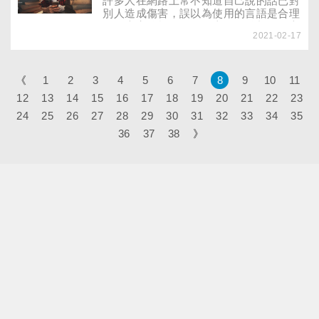
許多人在網路上常不知道自己說的話已對
別人造成傷害，誤以為使用的言語是合理
的。專家分析，在網路上發動挑釁的人心
2021-02-17
理動機其實類似有些孩子需要他人關注而
做出的行為...
《
1
2
3
4
5
6
7
8
9
10
11
12
13
14
15
16
17
18
19
20
21
22
23
24
25
26
27
28
29
30
31
32
33
34
35
36
37
38
》