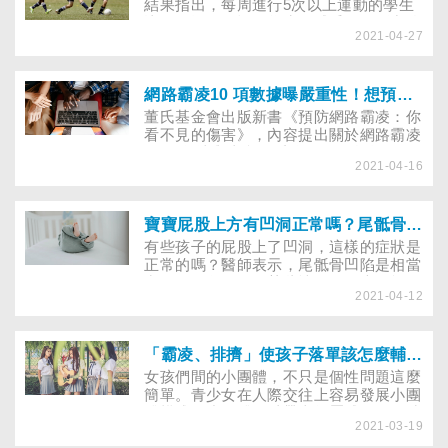
結果指出，每周進行5次以上運動的學生
比沒有運動習慣的學生，感受到的壓力較
2021-04-27
小，而且隨著運動頻率降低，自殺意念可
能性會增加。
網路霸凌10 項數據曝嚴重性！想預防傷害可採取哪些行動？
董氏基金會出版新書《預防網路霸凌：你
看不見的傷害》，內容提出關於網路霸凌
10 項數據與事實，呼籲民眾從自身開
2021-04-16
始，共同防範網路霸凌傷害。
寶寶屁股上方有凹洞正常嗎？尾骶骨凹陷可能是「脊椎破洞」嚴重則大小便失禁
有些孩子的屁股上了凹洞，這樣的症狀是
正常的嗎？醫師表示，尾骶骨凹陷是相當
常見的現象，但在某些情況下，也可能是
2021-04-12
潛在的脊椎問題徵兆，少部分情況下會出
現脊椎神經缺損、甚至是脊柱裂等問題，
必須及早前往醫院檢查治療。
「霸凌、排擠」使孩子落單該怎麼輔導與協助？
女孩們間的小團體，不只是個性問題這麼
簡單。青少女在人際交往上容易發展小團
體模式，小團體可以帶來歸屬感，但同時
2021-03-19
也容易帶來框架，使得孩子裡外不是人。