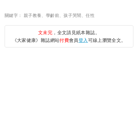
關鍵字：
親子教養
、
學齡前
、
孩子哭鬧
、
任性
文未完
，全文請見紙本雜誌。
《大家健康》雜誌網站
付費
會員
登入
可線上瀏覽全文。