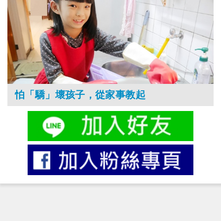
怕「驕」壞孩子，從家事教起