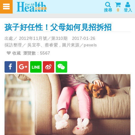
搜尋
0
登入
孩子好任性！父母如何見招拆招
出處／
2012年11月號／第310期
2017-01-26
採訪整理／
吳宜亭、蔡睿縈，圖片來源／pexels
收藏
瀏覽數 : 5567