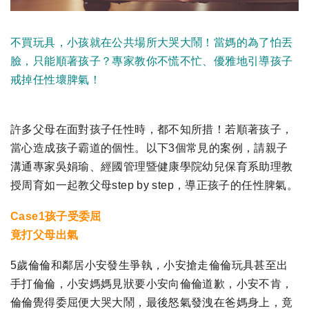
不買玩具，小孩就在公共場所大哭大鬧！當媽的為了怕丟
臉，只能順著孩子？專家教你不慌不忙、優雅地引導孩子
戒掉任性壞脾氣！
許多父母在面對孩子任性時，都不知所措！若順著孩子，
當心造成孩子霸道的個性。以下3個常見的案例，請親子
溝通專家吳娟瑜、經國管理暨健康學院幼兒保育系助理教
授周育如一起教父母step by step，導正孩子的任性脾氣。
Case1孩子受委屈
竟打父母出氣
5歲倫倫和鄰居小安發生爭執，小安搶走倫倫玩具甚至出
手打倫倫，小安媽媽見狀要小安向倫倫道歉，小安不肯，
倫倫覺得委屈便大哭大鬧，最後怒氣發洩在爸媽身上，竟