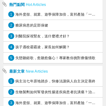
熱門點閱
Hot Articles
1
海外度假、就業、遊學保障加倍，富邦產險「一期逐夢」專案加碼遠距醫療與緊急救援
2
糖尿病患的足部保健
3
到醫院探視腎友，送什麼禮才好？
4
孩子遇校霸霸凌，家長如何解圍？
5
失戀聽錯歌，愈聽愈傷心！專家教你挑對療傷情歌
最新文章
New Articles
1
病主法七年原地踏步，快修法讓病人自主決定善終
2
生物製劑如何幫發炎性腸道疾病患者抗潰瘍？治療進展與健保給付困境一次看
3
海外度假、就業、遊學保障加倍，富邦產險「一期逐夢」專案加碼遠距醫療與緊急救援