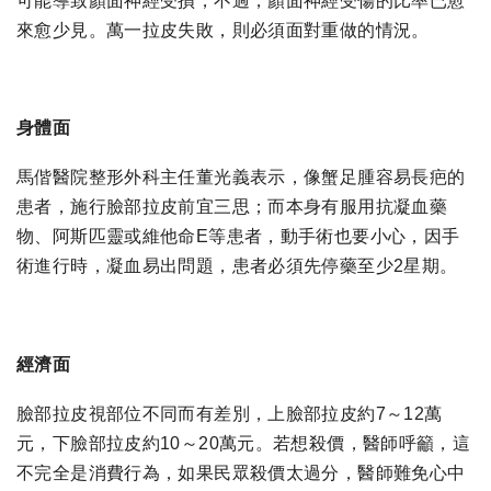
可能導致顏面神經受損，不過，顏面神經受傷的比率已愈
來愈少見。萬一拉皮失敗，則必須面對重做的情況。
身體面
馬偕醫院整形外科主任董光義表示，像蟹足腫容易長疤的
患者，施行臉部拉皮前宜三思；而本身有服用抗凝血藥
物、阿斯匹靈或維他命E等患者，動手術也要小心，因手
術進行時，凝血易出問題，患者必須先停藥至少2星期。
經濟面
臉部拉皮視部位不同而有差別，上臉部拉皮約7～12萬
元，下臉部拉皮約10～20萬元。若想殺價，醫師呼籲，這
不完全是消費行為，如果民眾殺價太過分，醫師難免心中