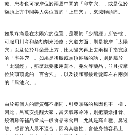
療。患者也可按摩位於兩眉中間的「印堂穴」，或是位於
額頭上方中間美人尖位置的「上星穴」，來減輕頭痛。
如果疼痛是在太陽穴的位置，是屬於「少陽經」所管轄，
可服用川穹和柴胡劑來治療；穴道方面，則是按摩「太陽
穴」以及位於耳朵最上方，比太陽穴再上去兩根手指寬度
的「率谷穴」。如果是後腦或頭頂疼痛的話，則是屬於
「太陽經」，那麼就要服用蒿本、羌火等藥品，並且按摩
位於頭頂處的「百會穴」，以及後頸部接近髮際左右兩側
的「風池穴」。
由於每個人的體質都不相同，引發頭痛的原因也不一樣，
因此，呂萬安提醒大家，當天氣寒冷時，別把藥燉排骨、
燒酒雞等補品當成一般食品來食用，尤其是高血壓、鼻過
敏、感冒的人最不適合，因為其熱性，會使身體容易上