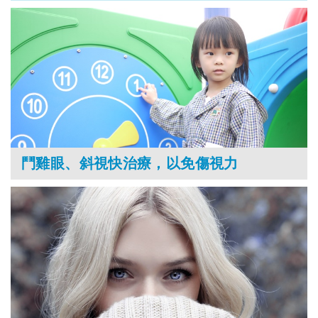
鬥雞眼、斜視快治療，以免傷視力