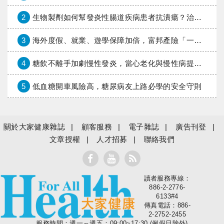
2
生物製劑如何幫發炎性腸道疾病患者抗潰瘍？治療進展與健保給付困境一次看
3
海外度假、就業、遊學保障加倍，富邦產險「一期逐夢」專案加碼遠距醫療與緊急救援
4
糖飲不離手加劇慢性發炎，當心老化與慢性病提早報到
5
低血糖開車風險高，糖尿病友上路必學的安全守則
關於大家健康雜誌
顧客服務
電子雜誌
廣告刊登
文章授權
人才招募
聯絡我們
讀者服務專線：
大家健康
886-2-2776-
6133#4
傳真電話：886-
2-2752-2455
服務時間：週一～週五：09:00~17:30 (例假日除外)