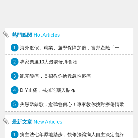
熱門點閱
Hot Articles
1
海外度假、就業、遊學保障加倍，富邦產險「一期逐夢」專案加碼遠距醫療與緊急救援
2
專家票選10大最易發胖食物
3
跑完酸痛，５招教你搶救急性疼痛
4
DIY止痛，戒掉吃藥與貼布
5
失戀聽錯歌，愈聽愈傷心！專家教你挑對療傷情歌
最新文章
New Articles
1
病主法七年原地踏步，快修法讓病人自主決定善終