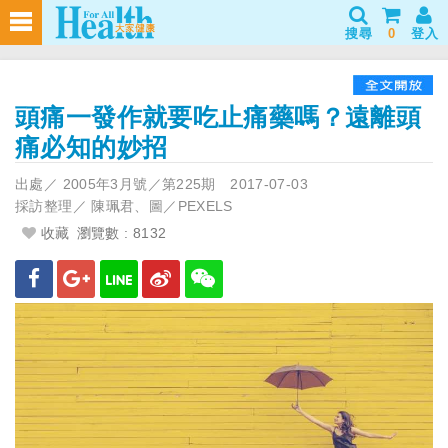
搜尋
0
登入
頭痛一發作就要吃止痛藥嗎？遠離頭
痛必知的妙招
出處／
2005年3月號／第225期
2017-07-03
採訪整理／
陳珮君、圖／PEXELS
收藏
瀏覽數 : 8132