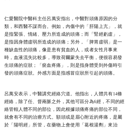
仁愛醫院中醫科主任呂萬安指出，中醫對頭痛原因的分
類，和西醫不謀而合。例如，內傷中的「肝陽上亢」，就
是指緊張、情緒、壓力所造成的頭痛；而「腎經虧虛」，
是指因身體虛弱所造成的頭痛；另外，「脾胃虛弱」是一
種缺血性的頭痛，像是患有貧血的人，或者女性月事來
時，血液流失比較多，導致荷爾蒙失去平衡，便很容易發
生頭痛的症狀；「瘀血疼痛」，則是指身體受到外傷時引
發的頭痛症狀。外感方面是指感冒症狀所引起的頭痛。
呂萬安表示，中醫講究經絡穴道。他指出，人體共有14條
經絡，除了任、督兩脈之外，其他可區分為6經，不同的經
絡管轄人體不同的部位，因此根據頭痛疼痛的部位不同，
就會有不同的治療方式。額頭或是眉心附近的疼痛，是屬
於「陽明經」所管，在藥物上會使用「葛根湯劑」來治