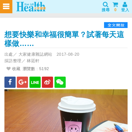
搜尋
0
登入
想要快樂和幸福很簡單？試著每天這
樣做……
出處／
大家健康雜誌網站
2017-08-20
採訪整理／
林廷軒
收藏
瀏覽數 : 5192