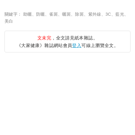
關鍵字：
助曬
、
防曬
、
雀斑
、
曬斑
、
除斑
、
紫外線
、
3C
、
藍光
、
美白
文未完
，全文請見紙本雜誌。
《大家健康》雜誌網站會員
登入
可線上瀏覽全文。