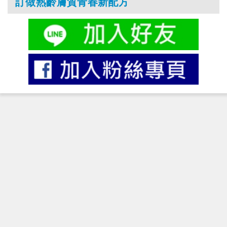
訂做熟齡膚質青春新配方