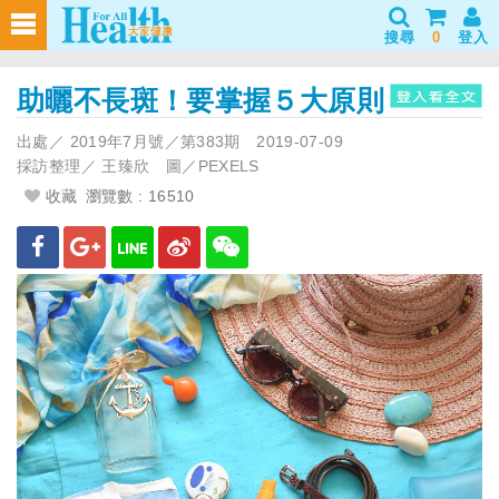
搜尋
0
登入
助曬不長斑！要掌握５大原則
出處／
2019年7月號／第383期
2019-07-09
採訪整理／
王臻欣 圖／PEXELS
收藏
瀏覽數 : 16510