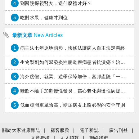
4
到醫院探視腎友，送什麼禮才好？
5
吃對水果，健康才到位
最新文章
New Articles
1
病主法七年原地踏步，快修法讓病人自主決定善終
2
生物製劑如何幫發炎性腸道疾病患者抗潰瘍？治療進展與健保給付困境一次看
3
海外度假、就業、遊學保障加倍，富邦產險「一期逐夢」專案加碼遠距醫療與緊急救援
4
糖飲不離手加劇慢性發炎，當心老化與慢性病提早報到
5
低血糖開車風險高，糖尿病友上路必學的安全守則
關於大家健康雜誌
顧客服務
電子雜誌
廣告刊登
文章授權
人才招募
聯絡我們