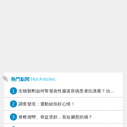
熱門點閱
Hot Articles
1
生物製劑如何幫發炎性腸道疾病患者抗潰瘍？治療進展與健保給付困境一次看
2
調查發現：運動給你好心情！
3
脊椎側彎、骨盆歪斜，長短腳惹的禍？