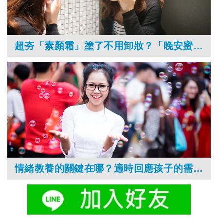
超夯「素顏霜」塗了不用卸妝？「晚安蜜粉」能保護皮膚？新興美妝產品大揭密
情緒教養的關鍵在哪？適時回應孩子的需求及重視互動的品質