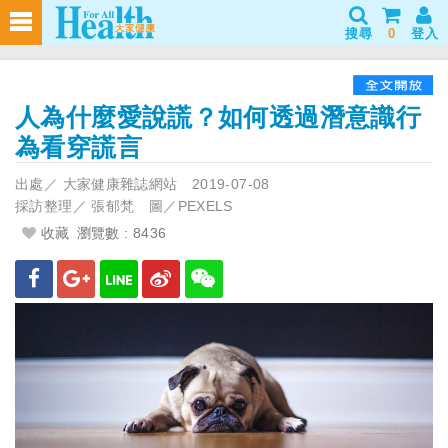
搜尋
0
登入
人為什麼愛說謊？如何透過潛意識行
為看穿謊言
出處／
大家健康雜誌網站
2019-07-08
採訪整理／
張郁梵 圖／PEXELS
收藏
瀏覽數 : 8436