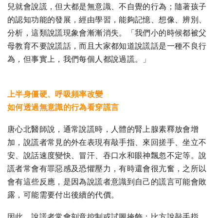
兒就會說謊，但大都是無意識、不自覺的行為；隨著孩子
的認知功能的發展，經由學習，能夠記憶、想像、辨別、
分析，這類說謊現象會漸漸消失。「我們小的時候都被父
母教育不要說謊話，而且大家都知道說謊話是一種不良行
為，但事實上，我們每個人都說過謊。」
上半身僵硬、呼吸頻率改變
如何透過無意識的行為看穿謊言
唐心北醫師說，通常說謊時，人體的腎上腺素釋放會增
加，說謊者常見的外在表現有敲手指、來回搓手、坐立不
安、說話速度變快、冒汗、吞口水和眼神飄忽不定等。說
謊者常會有罪惡感及恐懼壓力，有時還會很亢奮，之所以
會有這些反應，是因為說謊者意識到自己的謊言可能會敗
露，可能需要付出後續的代價。
因此，說謊者常會刻意控制或試圖掩飾；比方說敲手指，