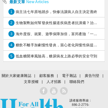
最新文章
New Articles
1
病主法七年原地踏步，快修法讓病人自主決定善終
2
生物製劑如何幫發炎性腸道疾病患者抗潰瘍？治療進展與健保給付困境一次看
3
海外度假、就業、遊學保障加倍，富邦產險「一期逐夢」專案加碼遠距醫療與緊急救援
4
糖飲不離手加劇慢性發炎，當心老化與慢性病提早報到
5
低血糖開車風險高，糖尿病友上路必學的安全守則
關於大家健康雜誌
顧客服務
電子雜誌
廣告刊登
文章授權
人才招募
聯絡我們
讀者服務專線：
大家健康
886-2-2776-