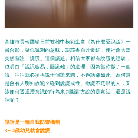
高雄市長韓國瑜日前被雄中模範生拿《為什麼愛說謊》一
書合影，疑似諷刺的意味，讓該書自此爆紅，使社會大眾
突然關注「說謊」這個議題。相信大家都有說謊的經驗，
也明白「說謊容易，圓謊難」的道理，因為當你撒了一個
謊，往往就必須再說十個謊來圓，不過話雖如此，為何還
是會有人明知故犯？碰到說謊成性、撒謊不眨眼的人，又
該如何透過潛意識的行為來判斷對方說的是實話，還是謊
話呢？
說話是一種自我防禦機制
3～4歲幼兒就會說謊