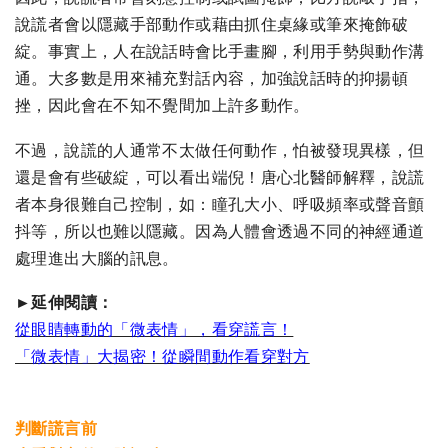
說謊者會以隱藏手部動作或藉由抓住桌緣或筆來掩飾破
綻。事實上，人在說話時會比手畫腳，利用手勢與動作溝
通。大多數是用來補充對話內容，加強說話時的抑揚頓
挫，因此會在不知不覺間加上許多動作。
不過，說謊的人通常不太做任何動作，怕被發現異樣，但
還是會有些破綻，可以看出端倪！唐心北醫師解釋，說謊
者本身很難自己控制，如：瞳孔大小、呼吸頻率或聲音顫
抖等，所以也難以隱藏。因為人體會透過不同的神經通道
處理進出大腦的訊息。
►延伸閱讀：
從眼睛轉動的「微表情」，看穿謊言！
「微表情」大揭密！從瞬間動作看穿對方
判斷謊言前