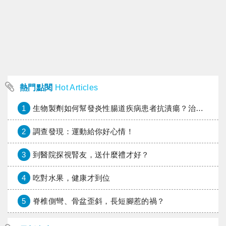
熱門點閱
Hot Articles
1
生物製劑如何幫發炎性腸道疾病患者抗潰瘍？治療進展與健保給付困境一次看
2
調查發現：運動給你好心情！
3
到醫院探視腎友，送什麼禮才好？
4
吃對水果，健康才到位
5
脊椎側彎、骨盆歪斜，長短腳惹的禍？