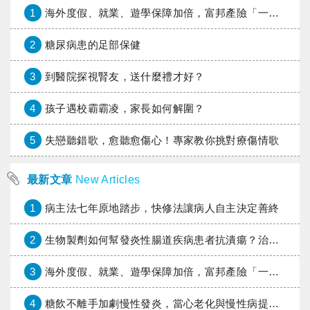
1
海外度假、就業、遊學保障加倍，富邦產險「一期逐夢」專案加碼遠距醫療與緊急救援
2
糖尿病患的足部保健
3
到醫院探視腎友，送什麼禮才好？
4
孩子遇校霸霸凌，家長如何解圍？
5
失戀聽錯歌，愈聽愈傷心！專家教你挑對療傷情歌
最新文章
New Articles
1
病主法七年原地踏步，快修法讓病人自主決定善終
2
生物製劑如何幫發炎性腸道疾病患者抗潰瘍？治療進展與健保給付困境一次看
3
海外度假、就業、遊學保障加倍，富邦產險「一期逐夢」專案加碼遠距醫療與緊急救援
4
糖飲不離手加劇慢性發炎，當心老化與慢性病提早報到