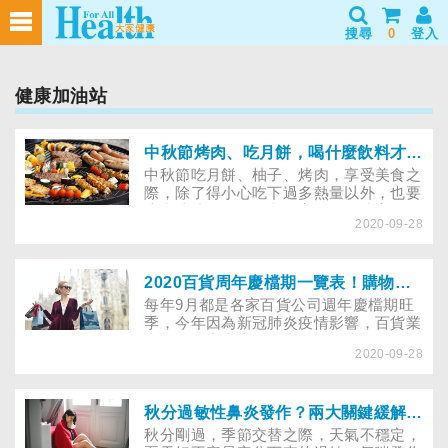
搜尋
0
登入
健康加油站
中秋節烤肉、吃月餅，喝什麼飲料才能解油膩與脹氣？中醫師傳授DIY消脂茶
中秋節吃月餅、柚子、烤肉，享受美食之
際，除了得小心吃下過多熱量以外，也要
注意造成腸胃負擔和傷害。每次烤完肉，
2020-09-28
都會脹氣不舒服嗎？原來只要避開產氣食
物，掌握進食順序，就能緩解胃食道逆
流、控制體重！想要兼顧美味和營養？烤
肉配什麼飲料才對？快跟著中醫師DIY自
2020百貨周年慶檔期一覽表！購物狂必看４招激省術，優惠最多最划算
製消脂茶，消脹氣、還能解便祕！
每年9月都是各家百貨公司週年慶檔期旺
季，今年因為新冠肺炎疫情影響，百貨業
者紛紛祭出史上最優惠活動，讓今年的週
2020-09-28
年慶比起往年更有亮點。2020年百貨週
年慶檔期陸續出爐！9月初由台北101百
貨打頭陣，緊接著包括三創、台中廣三
SOGO、微風廣場攻略、新光、遠東、環
秋分過敏性鼻炎發作？兩大關鍵緩解鼻塞、還能少吃很多藥！
球購物中心也會陸續開跑，整個百貨週年
秋分剛過，季節交替之際，天氣不穩定，