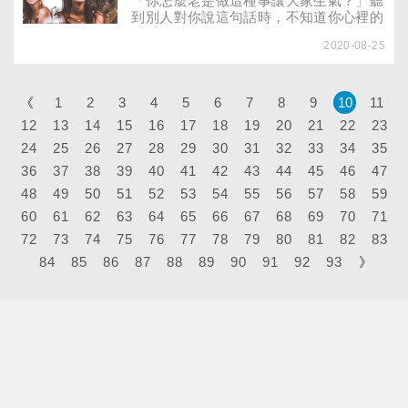
「你怎麼老是做這種事讓大家生氣？」聽
FUN券）及身心障礙者，在超商及網站上
到別人對你說這句話時，不知道你心裡的
都可以登記，可用於看電影、買書等藝文
感受是如何呢？可能會對他人生氣，或是
場所的消費喔！
2020-08-25
對自己自責吧！時常到各地分享親職議題
的諮商心理師──胡展誥，常常在個人粉
專《遇見嘿狗狗──胡展誥》分享在生活
中遇到的插曲，精確分析出問題背後的道
《
1
2
3
4
5
6
7
8
9
10
11
理，並且溫柔的鼓勵臉友們，可以學習改
12
13
14
15
16
17
18
19
20
21
22
23
變自己的方法。
24
25
26
27
28
29
30
31
32
33
34
35
36
37
38
39
40
41
42
43
44
45
46
47
48
49
50
51
52
53
54
55
56
57
58
59
60
61
62
63
64
65
66
67
68
69
70
71
72
73
74
75
76
77
78
79
80
81
82
83
84
85
86
87
88
89
90
91
92
93
》