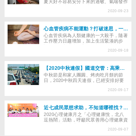
慶大約在12月中，再由新光三越館前店畫
夏天好不容易安分下來的過敏、氣喘發作
下休止符。本文為您整理全台各大百貨公
了嗎？根據統計，台灣平均每四人就有一
司周年慶檔期，並提供四招小技巧，周年
2020-09-23
人有過敏體質，兒童過敏體質比例更高達
慶這樣買省最多！
三分之一。你家也有過敏兒？想要緩解孩
子因過敏性鼻炎造成的鼻塞等問題，除了
西醫，家長也可試試以下方法，透過簡單
心血管疾病不能運動？打破迷思，一起來做健心運動！
的穴位按摩和漢方中藥調理，由內而外，
心血管疾病為人類健康的一大殺手，隨著
改善敏感性鼻炎的問題！
工作壓力日趨增加，加上生活緊湊的步
調，使得心臟病、高血壓等血管疾病的發
2020-09-18
生率不斷提高，嚴重影響人們日常生活，
近年來，在車站、公園等公共場所，心臟
病突發的情況時有所聞，因此更需要提高
警覺，從日常防護養生做起。本文分享在
【2020中秋連假】國道交管：高乘載管制、匝道封閉、開放路肩路段、國道暫停收費時段、替代道路資訊、即時路況總整理
家就能做的簡單謢心動作，不妨起身動一
中秋節是和家人團圓、烤肉吃月餅的節
動、試試看吧！
日，2020中秋四天連假，已經安排好要
去哪裡玩了嗎？今年礙於疫情無法出國，
2020-09-17
民眾爆炸性出遊，讓不少國旅行程夯到不
行，可想而知，這個中秋連假國道塞車會
更嚴重！因此，今年中秋假期，高公局首
創把石碇跟坪林的南下入口給關閉了！另
近七成民眾想求助，不知道哪裡找？北台區域八縣市推出便民服務「北臺區域心理衛生資源地圖」
外一點是所有的高速公路高承載的時間都
2020心理健康月之「心理健康悅，北八
是從早上七點提前至早上六點。除此之
逗熱鬧」活動，呼籲民眾善用心理健康資
外，還有哪些國道各交通管制及措施？本
源，自助同時助人。北市府衛生局與多個
篇文章帶您一次搞懂！
2020-09-07
心理健康團體，包括董氏基金會、台灣憂