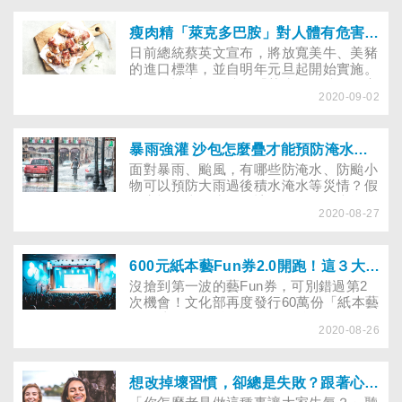
鬱症防治協會、敦安社會福利基金會、新
光吳氏基金會、肯愛協會、張老師基金會
台北分事務所等共同合作。
瘦肉精「萊克多巴胺」對人體有危害嗎？美豬開放進口後，消費者該如何自保？原來這些傳統小吃易有瘦肉精殘留！
日前總統蔡英文宣布，將放寬美牛、美豬
的進口標準，並自明年元旦起開始實施。
包括將訂定進口豬肉「萊克多巴胺」的安
2020-09-02
全容許值、開放美國豬肉以及30月齡以上
的美國牛肉進口，引發各界爭議。究竟瘦
肉精「萊克多巴胺」是什麼？有哪些疑
慮？會危害人體健康嗎？哪些傳統小吃容
暴雨強灌 沙包怎麼疊才能預防淹水？這樣緩解大水過後，除濕、大掃除引起的痠痛
易有瘦肉精殘留？哪四種人最好少吃進口
面對暴雨、颱風，有哪些防淹水、防颱小
牛肉或豬肉？
物可以預防大雨過後積水淹水等災情？假
如家裡不幸淹水，有該如何緩解因大掃除
2020-08-27
造成的痠痛？想要除濕除霉，又要注意什
麼呢？
600元紙本藝Fun券2.0開跑！這３大族群可登記，申請流程報你知
沒搶到第一波的藝Fun券，可別錯過第2
次機會！文化部再度發行60萬份「紙本藝
FUN券2.0」，每份600元，將從8月31日
2020-08-26
至9月6日，每日上午九時至晚上九時，開
放民眾申請。本文特別整理出註冊方式與
參與資格，只要是符合資格的65歲以上長
輩、18歲以下未成年（嬰幼兒只要擁有健
想改掉壞習慣，卻總是失敗？跟著心理師試試「和自己對話」
保卡，父母都可持其健保卡到超商登記藝