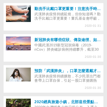
medicine》期刊的研究指出，均衡營養的
飲食是增強免疫力及抵抗力，並降低感染
風險最務實的方式之一。董氏基金會建議
勤洗手比戴口罩更重要！注意洗手時機，防範武漢肺炎
每天均衡攝取六大類食物，每一類食物多
武漢肺炎疫情持續延燒，但你知道嗎？勤
樣化，一天吃的食物種類要15種以上（不
洗手比戴口罩更重要！董氏基金會呼籲，
含零食、糖果、飲料等）；但要避免只攝
與其一窩蜂搶購口罩，正確的洗手時機和
取某一類食物或加工食品。
2020-01-31
步驟，是預防傳染病（病菌、病毒）最簡
單、有效又經濟的方法。
新冠肺炎有哪些症狀、傳染途徑、如何治療？怎麼自製消毒水？解開７個常見疑惑！
中國武漢2019新型冠狀病毒（2019-
nCov）肺炎確診病例持續攀升，截至30
日凌晨6點，中國與港澳地區確診數已達
2020-01-30
7175例，超過2003年SARS疫情當時的
患者人數，其中170人死亡；全球確診數
更達到7261例、台灣8例。隨著武漢肺炎
疫情延燒、台灣出現首例本土個案，行政
預防「武漢肺炎」，口罩怎麼選戴才有效？買不到口罩，又該怎麼辦？
院長蘇貞昌下令，暫停所有口罩出口1個
武漢肺炎疫情持續擴散，不少民眾出門都
月，確保國人有足夠的口罩供應防疫，不
會帶上口罩自保，引起一股口罩搶購熱
少藝人，包括大S、小S、范瑋琪等人紛
潮，政府也宣布管制N95等口罩出口一個
紛發文砲轟政府的管制措施，意外掀起在
2020-01-30
月。預防呼吸道疾病和飛沫傳染，戴口罩
網上掀起口罩論戰。究竟武漢病毒是如何
是最經濟實惠且有效的方式，但究竟該選
傳播的？潛伏期多久？感染後會有哪些症
擇哪種口罩，才能達到防護效果？
狀？如何治療？搭機或搭捷運，該如何自
2020經典旅遊小鎮，北部這些景點你還沒去過？
保？又該如何自製消毒水？