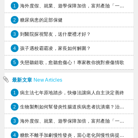
1
海外度假、就業、遊學保障加倍，富邦產險「一期逐夢」專案加碼遠距醫療與緊急救援
2
糖尿病患的足部保健
3
到醫院探視腎友，送什麼禮才好？
4
孩子遇校霸霸凌，家長如何解圍？
5
失戀聽錯歌，愈聽愈傷心！專家教你挑對療傷情歌
最新文章
New Articles
1
病主法七年原地踏步，快修法讓病人自主決定善終
2
生物製劑如何幫發炎性腸道疾病患者抗潰瘍？治療進展與健保給付困境一次看
3
海外度假、就業、遊學保障加倍，富邦產險「一期逐夢」專案加碼遠距醫療與緊急救援
4
糖飲不離手加劇慢性發炎，當心老化與慢性病提早報到