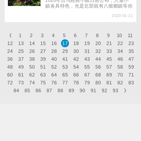
2020年台灣經典小鎮日前公布，入選小
鎮各具特色，光是北部就有八個鄉鎮等你
深度探訪，細細品嘗。包括依山傍海的基
2020-01-21
隆市中山區；每年過年元宵時聞名遐邇的
平溪天燈；台北市讓你呼吸芬多精品茶的
貓空茶園；濃濃客家風味，充滿鐵道茶香
的桃園楊梅；春夏可以品美食、賞螢的好
《
1
2
3
4
5
6
7
8
9
10
11
去處搭乘內灣彩繪列車，可抵達的新竹縣
12
13
14
15
16
17
18
19
20
21
22
23
橫山鄉；而新竹尖石山林壯闊、巨木林
24
25
26
27
立，喜愛壯闊美景的人更不能錯過！觀光
28
29
30
31
32
33
34
35
寶藏在新竹市香山區，濕地賞蟹步道觀看
36
37
38
39
40
41
42
43
44
45
46
47
日落；徜徉明德水庫湖光山色，人間仙境
48
49
50
51
52
53
54
55
56
57
58
59
就在苗栗縣頭屋鄉。不妨趁春節年假、周
休二日前往走走吧！
60
61
62
63
64
65
66
67
68
69
70
71
72
73
74
75
76
77
78
79
80
81
82
83
84
85
86
87
88
89
90
91
92
93
》