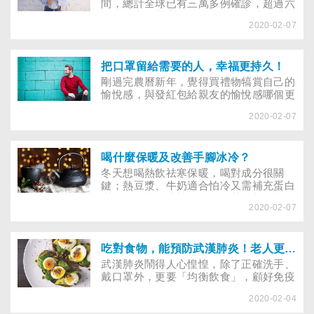
呼籲防疫時期，戒菸的重要性不亞於口
間，總計全球已有三萬多例確診，超過六
罩。
百人死亡，其中包括最早公開疫情的「吹
2020-02-07
哨人」李文亮醫師。不少民眾擔心SARS
悲劇重演，不只搶購口罩，連宣稱有殺菌
效果的漂白水、酒精和乾洗手液都銷售一
空。儘管疾管署緊急成立中央流行疫情指
把口罩留給需要的人，幸福更持久！
揮中心天天召開記者會說明疫情狀況，並
剛過完農曆新年，覺得買禮物犒賞自己的
採行口罩實名制，透過Line官方帳號「疾
愉悅感，與發紅包給親友的愉悅感哪個更
管家」等方式安撫民心，還是有許多民眾
持久呢？根據一篇2018年12月刊登於
擔心被感染、買不到口罩，而感到焦慮無
2020-02-07
《心理科學》期刊的研究指出，相較於一
助，有些長輩甚至把自己關在家裡、足不
再「接受」相同禮物者，如果反覆地「給
出戶，究竟該如何檢視自己是否「過度焦
予」他人相同禮物，給予者的幸福感不會
慮」？又該如何緩解其伴隨而來的負面情
降低或降低的比「接受」者慢。
喝什麼保暖及改善手腳冰冷？
緒呢？
冬天想喝熱飲祛寒保暖，喝對成分很關
鍵；熱豆漿、牛奶適合怕冷又需補充蛋白
質的銀髮族及冰棒族，喝含黃酮類化合物
2020-02-07
的花草茶和薑母肉桂茶可有效暖身；但喝
咖啡、茶類、可可反而易手腳冰冷，喝酒
更要小心失溫風險！
吃對食物，能預防武漢肺炎！老人更要避免缺乏這個營養素
武漢肺炎鬧得人心惶惶，除了正確洗手、
戴口罩外，更要「均衡飲食」，顧好免疫
力！英國肯特大學2016年發表於
2020-02-04
《American journal of lifestyle