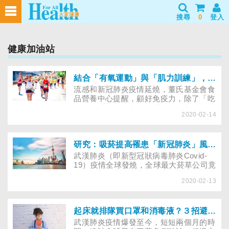
搜尋
0
登入
健康加油站
結合「有氧運動」與「肌力訓練」，提升防禦力，降低新冠肺炎風險！
流感和新冠肺炎疫情延燒，董氏基金會食
品營養中心提醒，顧好免疫力，除了「吃
好」、「睡好」之外，「運動」也不可或
2020-02-14
缺！根據2016年《American journal of
lifestyle medicine》期刊的英國研究指
出，規律適度的運動有助於增強免疫力和
降低感染風險；另2008年《European
研究：吸菸提高罹患「新冠肺炎」風險，防疫上戒菸跟口罩一樣重要！
Review of Aging and Physical Activity》
武漢肺炎（即新型冠狀病毒肺炎Covid-
期刊的義大利研究指出，中等強度運動可
19）疫情全球發燒，全球最大菸草公司竟
能改善因老化而下降的免疫功能，增加生
趁衛福部全力防疫之際，力推旗下的加熱
活品質。
2020-02-13
菸──「iQ*S」闖關！董氏基金會指出，
加熱菸已知至少含有59種有害化學物質，
會引起尼古丁成癮、致癌、肺阻塞。現在
最新研究發現，嚴重肺炎個案與吸菸相
起床就排隊買口罩和消毒液？３招避免「新冠肺炎」疫情帶來的焦慮
關！董氏譴責無良菸商不該趁火打劫，也
武漢肺炎疫情爆發至今，短短兩個月的時