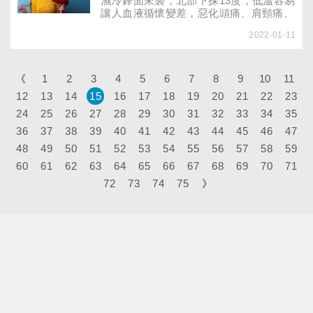
濕冷鋒面來襲，北部下探13度，低溫容易
讓人血液循懷變差，惡化頭痛、肩頸痛、
胸悶、胃痛、經痛、久咳等問題。中醫師
2022-01-11
提醒緩解痠痛不必依賴止痛藥，善用家裡
的吹風機，能達到類似溫灸的效果，有效
改善疼痛！
《
1
2
3
4
5
6
7
8
9
10
11
12
13
14
15
16
17
18
19
20
21
22
23
24
25
26
27
28
29
30
31
32
33
34
35
36
37
38
39
40
41
42
43
44
45
46
47
48
49
50
51
52
53
54
55
56
57
58
59
60
61
62
63
64
65
66
67
68
69
70
71
72
73
74
75
》