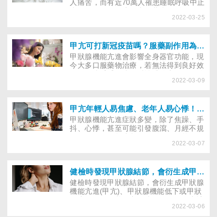
人痛苦，而有近70萬人罹患睡眠呼吸中止
症，但你可知道這兩者有共病關係，且好
2022-03-25
發於50歲以上者。台灣睡眠醫學學會提
醒，女性脖圍超過35公分、男性超過38
公分，要注意睡眠呼吸道中止症的威脅，
及早治療！
甲亢可打新冠疫苗嗎？服藥副作用為何、復發怎麼辦？醫師解開7大治療疑問
甲狀腺機能亢進會影響全身器官功能，現
今大多口服藥物治療，若無法得到良好效
果，可接受手術或放射性碘治療。３種治
2022-03-09
療的優缺點及副作用為何？若停藥後甲亢
復發怎麼辦？目前防範新冠疫情，力拚疫
苗覆蓋率，甲亢患者能夠接種新冠疫苗
嗎？
甲亢年輕人易焦慮、老年人易心悸！看什麼科、做哪些檢查才能避免骨鬆,心臟衰竭,甲狀腺風暴
甲狀腺機能亢進症狀多變，除了焦躁、手
抖、心悸，甚至可能引發腹瀉、月經不規
則、不孕、勃起障礙、骨鬆、眼凸等併發
2022-03-07
症，但年輕人與年長者的甲亢症狀大不
同，該如何警覺？看什麼科、做哪些檢查
才能避免心臟衰竭、麻痺症、甲狀腺風
暴、眼病變等傷害？
健檢時發現甲狀腺結節，會衍生成甲亢、低下或甲狀腺癌嗎？
健檢時發現甲狀腺結節，會衍生成甲狀腺
機能亢進(甲亢)、甲狀腺機能低下或甲狀
腺癌嗎？有甲狀腺亢進或低下，飲食上該
2022-03-06
多吃「碘」還是少吃「碘」？想避免甲亢