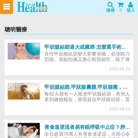
搜尋
0
登入
聰明醫療
甲狀腺結節過大或藏癌 怎麼選手術不留疤？射頻消融或微創手術哪個適合？
良性甲狀腺結節變大影響吞嚥，必須開刀
切除。假如怕痛又擔心頸部留疤，除了傳
統手術，還有不留疤、疼痛少的「射頻消
2022-04-22
融治療」或「經口腔進行的內視鏡手
術」，到底幾公分內的甲狀腺結節或甲狀
腺癌，可選微創手術？健保會給付哪些手
術？
甲狀腺結節.甲狀腺囊腫.甲狀腺瘤，有哪些差異？
每82人就有一人罹患甲狀腺結節，有些人
拿到健檢報告，發現疑似甲狀腺結節，需
到醫院進一步檢查，先上網搜尋相關訊
2022-04-13
息，結果看到甲狀腺結節、甲狀腺囊腫、
甲狀腺瘤等各種名稱，相當糾結，究竟是
同一個疾病，還是有差異？
胃食道逆流者易有眠呼吸中止症？脖圍超標35、38公分要注意
全台超過76萬人有胃食道逆流，火燒心令