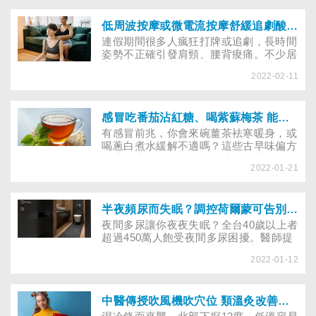
復發，情緒穩定是關鍵，醫師傳授2招幫
你調適壓力！
低周波按摩或微電流按摩舒緩追劇酸痛有無副作用？哪些人不適合電療？
連假期間很多人瘋狂打牌或追劇，長時間
姿勢不正確引發肩頸、腰背痠痛。不少居
家按摩器加入「微電流、低週波」功能，
2022-02-11
把手機當電源，標榜隨時可用微電流按
摩、舒緩酸痛。究竟用電來按摩有無禁忌
或副作用？復健科也有電療，效果一樣
嗎？以下請醫師詳解。
感冒吃番茄沾紅糖、喝紫蘇梅茶 能讓咳嗽.喉嚨痛快好？
有感冒前兆，你會來碗薑茶袪寒暖身，或
喝蔥白煮水緩解不適嗎？這些古早味偏方
並非東方獨有，在德國還流傳喝熱啤酒可
2022-01-21
治感冒，也有人說吃蜂蜜可降低咳嗽頻
率、吃蜂蜜醃漬的白蘿蔔可緩解喉嚨腫
脹、吃番茄沾紅糖、喝紫蘇梅茶，可緩解
感冒，究竟哪些偏方才有效？哪些可以止
半夜頻尿而失眠？調控荷爾蒙可告別夜間多尿
咳化痰、解除鼻塞和頭痛？讓中醫師一一
夜間多尿讓你夜夜失眠？全台40歲以上者
解答。
超過450萬人飽受夜間多尿困擾。醫師提
醒「晚上起床尿尿2次以上即為夜尿，其
2022-01-12
中夜間尿量大於整天1/3者，即為夜間多
尿患者」。常半夜如廁易惡化心血管等慢
性疾病，醫界共推「AI智能聊天室」，助
自評掌握夜尿症徵兆、及早治療。
中醫傳授吹風機吹穴位 類溫灸改善頭痛、肩頸痛、經痛、久咳