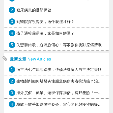
2
糖尿病患的足部保健
3
到醫院探視腎友，送什麼禮才好？
4
孩子遇校霸霸凌，家長如何解圍？
5
失戀聽錯歌，愈聽愈傷心！專家教你挑對療傷情歌
最新文章
New Articles
1
病主法七年原地踏步，快修法讓病人自主決定善終
2
生物製劑如何幫發炎性腸道疾病患者抗潰瘍？治療進展與健保給付困境一次看
3
海外度假、就業、遊學保障加倍，富邦產險「一期逐夢」專案加碼遠距醫療與緊急救援
4
糖飲不離手加劇慢性發炎，當心老化與慢性病提早報到