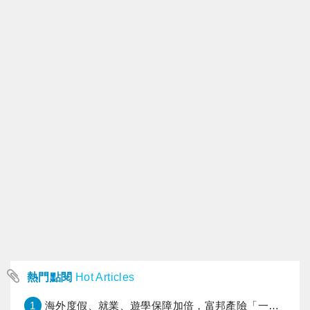
熱門點閱
Hot Articles
1
海外度假、就業、遊學保障加倍，富邦產險「一期逐夢」專案加碼遠距醫療與緊急救援