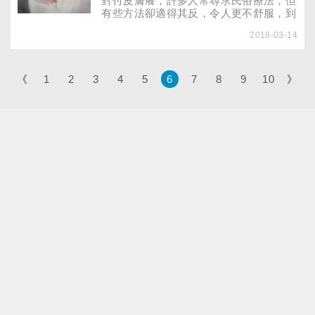
對付皮膚癢，許多人常尋求民俗療法，但
的。若要中西醫合併治療，只要錯開吃藥
有些方法卻適得其反，令人更不舒服，到
時間，就能讓身體「內外兼修」。
底使用精油、殺菌藥水、冰敷、藥浴…哪
2018-03-14
個才是迅速、有效又不傷身的止癢法？
《
1
2
3
4
5
6
7
8
9
10
》