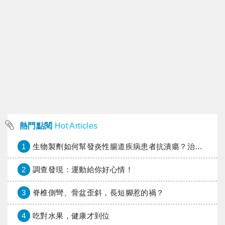
熱門點閱
Hot Articles
1
生物製劑如何幫發炎性腸道疾病患者抗潰瘍？治療進展與健保給付困境一次看
2
調查發現：運動給你好心情！
3
脊椎側彎、骨盆歪斜，長短腳惹的禍？
4
吃對水果，健康才到位