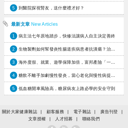
5
到醫院探視腎友，送什麼禮才好？
最新文章
New Articles
1
病主法七年原地踏步，快修法讓病人自主決定善終
2
生物製劑如何幫發炎性腸道疾病患者抗潰瘍？治療進展與健保給付困境一次看
3
海外度假、就業、遊學保障加倍，富邦產險「一期逐夢」專案加碼遠距醫療與緊急救援
4
糖飲不離手加劇慢性發炎，當心老化與慢性病提早報到
5
低血糖開車風險高，糖尿病友上路必學的安全守則
關於大家健康雜誌
顧客服務
電子雜誌
廣告刊登
文章授權
人才招募
聯絡我們