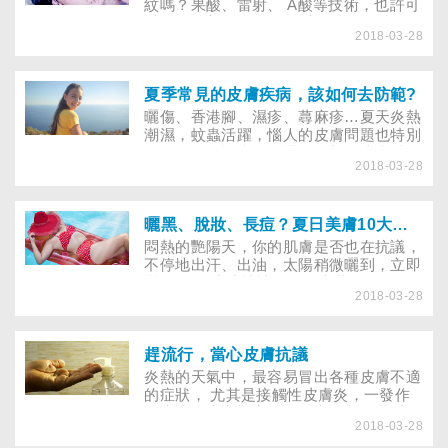
的現象，而當天氣炎熱時，就會因汗水與
紋嗎？果酸、雷射、 A酸等技術，也許可
成疤痕，即當都有機會與之相隨，用「全
皮脂腺分泌旺盛顯得油膩。
以使你更美麗。 因為臉上的凹洞、疤
民痘痘退去後會在臉部造成凹公敵」來形
2018-03-28
痕，讓你總是拒絕對別人說出「近一點，
容亦不過分！
你可以再靠近一點」的自信話語嗎？儘管
大家心裡都明白，這世界上沒有一張完美
無瑕的臉，然而，對於不幸有「豆花」、
夏季常見的皮膚疾病，該如何去防範?
「月球小姐」綽號的人來說，如何讓臉上
曬傷、香港腳、濕疹、蕁麻疹…夏天炎熱
的凹洞平整些、使疤痕淡化些，永遠是他
潮濕，蚊蟲活躍，惱人的皮膚問題也特別
們斤斤計較的大事情。
多。眼見門診病人數逐日增加，皮膚科醫
2018-03-28
師都意識到「夏季」腳步已經近了。台灣
地處低緯度，屬亞熱帶及熱帶地區，氣溫
相當高，6、7、8、9月氣溫常高達30℃
以上。根據氣象局的統計資料顯示，台灣
曬黑、脫妝、長痘？夏日美膚10大狀況題教你破解
平均3～10月的氣溫大約在24～37℃之
悶熱的艷陽天，你的肌膚是否也在抗議，
間，平均相對溼度維持在82％以上。所以
不停地出汗、出油，太陽稍微曬到，立即
台灣的夏季可說是漫長、潮溼、酷熱。夏
變黑， 妝擦擦補補，活像大花臉， 夏日
天常見的皮膚疾病，其成因不外乎與夏天
2018-03-28
美膚的10大難題， 看看皮膚科醫師怎麼
的一些特色息息相關，綜合歸納這些特色
解？
有：日光、汗水、戶外活動、傳染性疾
病、體質性皮膚炎。
趕流行，當心皮膚抗議
炎熱的天氣中，最容易冒出各種皮膚不適
的症狀， 尤其是接觸性皮膚炎，一發作
起來讓人坐立難安，更影響外觀。 究竟
2018-03-28
什麼職業容易讓接觸性皮膚炎上身？ 喜