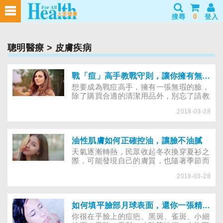
搜尋
0
登入
聰明醫療
> 皮膚疾病
戰「痘」高手教戰守則，讓你擁有無暇臉龐
想要成為戰痘高手，擁有一張無瑕的臉，
除了購買合適的清潔用品外，別忘了請教
皮膚科醫師。 「只要青春不要痘」不僅
2018-03-28
主治醫師賴憲宏指出，痘痘是青春期少男
少女的吶喊，同本身是一種富含皮脂腺的
毛時也是許多已過青春期，甚至囊炎疾
病，可分為輕、中、已屆不惑之年的小
油性肌膚如何正確控油，讓臉不油膩
姐、女士們重三種程度，輕度發炎以粉的
天氣逐漸轉熱，民眾收起冬衣換穿夏衫之
困擾，尤其是當別人毫無顧刺為主，伴隨
際，可能發現自己的膚質，也隨著季節而
著些許痘痘或忌、大肆地對自己說出：
有不同的變化；在高溫的氣候下，皮膚變
「你膿皰，不會廣佈整個顏面；怎麼滿臉
2018-03-28
得油膩、不清爽，連青春痘都冒出來了！
豆花」時，再堅強的中度發炎主要是痘痘
其實，膚質並不會永遠固定、沒有變化
和膿皰人恐怕也會躲入夜晚的被窩裡；重
的，它會隨著年齡、季節、氣溫以及是否
度則是膿腫性痤瘡，會潰堤。事實上，痘
使用藥物，呈現出「動態」的改變；通常
如何填平臉部月球表面，還你一張精緻臉龐
痘絕不是年有癤痂現象；而另一種類型輕
在寒冷環境下，人體會出現較為乾燥缺水
你很在乎臉上的痘疤、黑斑、雀斑、小細
人的專利，各種年齡層的人的青春痘會形