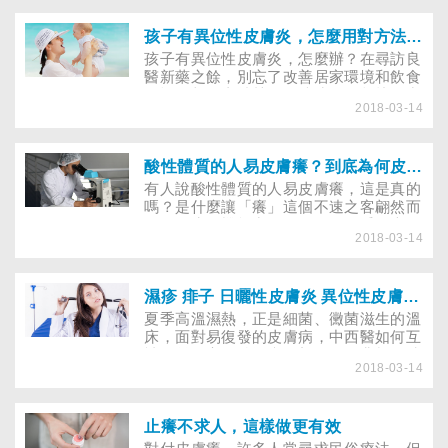
歡趕時髦的人，要小心哪些物品潛藏傷害
肌膚的因子？ 天氣悶熱，皮膚科門診異
常熱鬧，除了因日晒、汗水導致的皮膚病
孩子有異位性皮膚炎，怎麼用對方法擊退
症，最大宗的病患，便是接觸到職場刺激
孩子有異位性皮膚炎，怎麼辦？在尋訪良
物而引起的「接觸性皮膚炎」。
醫新藥之餘，別忘了改善居家環境和飲食
習慣，相互支持鼓勵，陪孩子一起找尋出
2018-03-14
路。「孩子在三歲前，我和先生從來沒有
一天一覺到天亮過！」陪伴兒子對抗異位
性皮膚炎達十八年的慧慧，憶及這段過
程，只見餘悸猶存的恐慌，和眼眶中微潤
酸性體質的人易皮膚癢？到底為何皮癢難耐？
的淚意。
有人說酸性體質的人易皮膚癢，這是真的
嗎？是什麼讓「癢」這個不速之客翩然而
至？是生理機能出了問題，還是受日光、
2018-03-14
金屬、化學添加劑、花草等所誘發？找出
潛藏的原因，才能告別致癢危機。
濕疹 痱子 日曬性皮膚炎 異位性皮膚炎 中西醫如何止癢
夏季高溫濕熱，正是細菌、黴菌滋生的溫
床，面對易復發的皮膚病，中西醫如何互
補，雙管齊下治搔癢？新一代的非類固醇
2018-03-14
療法，使用上又要注意什麼？治療皮膚
病，中西醫觀點及療程各有不同，中醫重
「治本」，注重調養身體，讓皮膚病不再
反覆發生；西醫則偏重發炎症狀的緩解；
止癢不求人，這樣做更有效
兩者療程不同，卻都可以達到治病的目